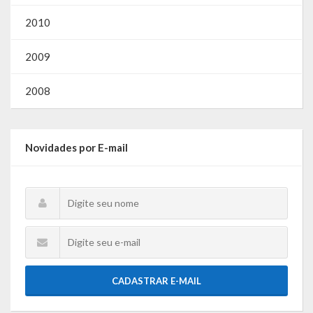
O que é?
2010
Perguntas e Respostas
2009
Formulário de Pedido de Informações
2008
Formulário de Recurso
Relatório Anual de Solicitações – SIC
Novidades por E-mail
SIC
Servidor
Gestão Interna – GOVBR (Sistema)
Gestão Saúde – GOVBR
CADASTRAR E-MAIL
Gestão Educação – Educar Web