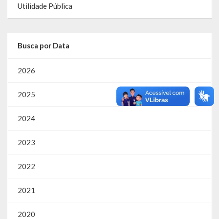
Utilidade Pública
RPPS
RREO
Busca por Data
PPA
2026
LOA
2025
LDO
2024
Transparência
2023
Apresentação
2022
Portal da Transparência
2021
Links Úteis
Emendas Parlament. EC 105 FNS
2020