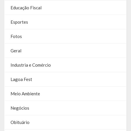
Galeria de Vereadores
Educação Fiscal
Galeria de Fotos
Esportes
Vídeos
Fotos
Programas
Geral
Publicações
Industria e Comércio
Covid 19
Lagoa Fest
Publicações Oficiais
Meio Ambiente
SIAFIC
Negócios
Contas
Obituário
Contas – TCE