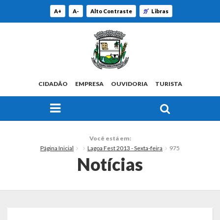
A+
A-
Alto Contraste
Libras
CIDADÃO
EMPRESA
OUVIDORIA
TURISTA
FAÇA SUA BUSCA PELO SITE
O Município
Você está em:
Página Inicial
Lagoa Fest 2013 - Sexta-feira
975
Histórico
Notícias
Localização
Origem do Nome
Estatísticas