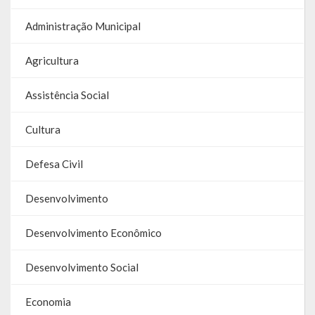
Galeria de Soberanas
Administração Municipal
Galeria de Vereadores
Agricultura
Galeria de Fotos
Assistência Social
Vídeos
Cultura
Programas
Defesa Civil
Publicações
Desenvolvimento
Covid 19
Desenvolvimento Econômico
Planos
Publicações Oficiais
Desenvolvimento Social
SIAFIC
Economia