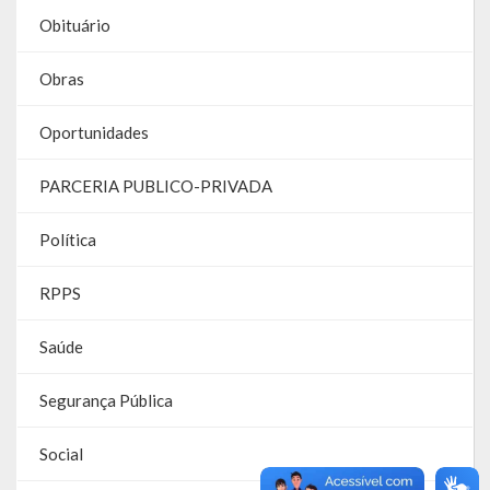
Obituário
Parcerias – LEI 13.019/2014
Obras
RGF
Oportunidades
RPPS
PARCERIA PUBLICO-PRIVADA
RREO
PPA
Política
LOA
RPPS
LDO
Saúde
Transparência
Segurança Pública
Apresentação
Social
Portal da Transparência