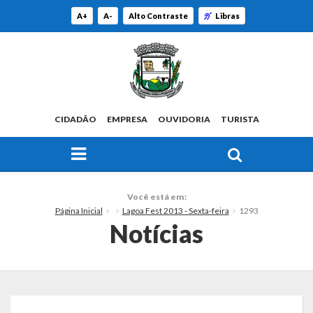
A+
A-
Alto Contraste
Libras
CIDADÃO
EMPRESA
OUVIDORIA
TURISTA
FAÇA SUA BUSCA PELO SITE
O Município
Você está em:
Página Inicial
Lagoa Fest 2013 - Sexta-feira
1293
Histórico
Notícias
Localização
Origem do Nome
Estatísticas