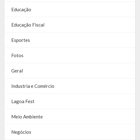
Contas
Educação
Contas – TCE
Educação Fiscal
Relatório Anual de Gestão
Esportes
Editais de Concursos/Processos Seletivos
Fotos
Editais de Licitações
Geral
LicitaCon Cidadão
Prestação de Contas
Industria e Comércio
Demonstrativos Contábeis
Lagoa Fest
Legislativo
Meio Ambiente
Legislação
Negócios
Lei Municipal