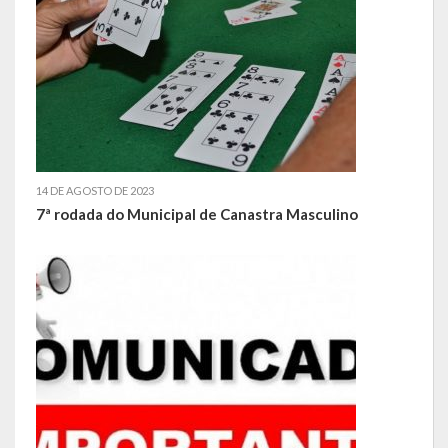
Obras, Serviços Urbanos e Trânsito
Saúde
Cultura
Histórias
14 DE AGOSTO DE 2023
A História da Comunidade Católica Nossa Senhora de Lourdes
7ª rodada do Municipal de Canastra Masculino
de Vila Seca
A História da Comunidade Evangélica de Linha Kronenthal
A história da Comunidade Católica São Paulo de Lagoa dos Três
Cantos
A História da Comunidade Evangélica de Confissão Luterana no
Brasil de Lagoa dos Três Cantos
A história marcante do Grêmio Esportivo Lagoense: uma história