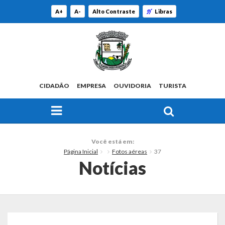
A+
A-
Alto Contraste
Libras
CIDADÃO
EMPRESA
OUVIDORIA
TURISTA
FAÇA SUA BUSCA PELO SITE
O Município
Você está em:
Página Inicial
Fotos aéreas
37
Histórico
Notícias
Localização
Origem do Nome
Estatísticas