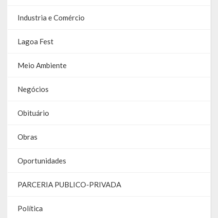
Relatório Anual de Gestão
Industria e Comércio
Editais de Concursos/Processos Seletivos
Lagoa Fest
Editais de Licitações
Meio Ambiente
LicitaCon Cidadão
Negócios
Prestação de Contas
Demonstrativos Contábeis
Obituário
Legislativo
Obras
Legislação
Oportunidades
Lei Municipal
PARCERIA PUBLICO-PRIVADA
Parcerias – LEI 13.019/2014
Política
RGF