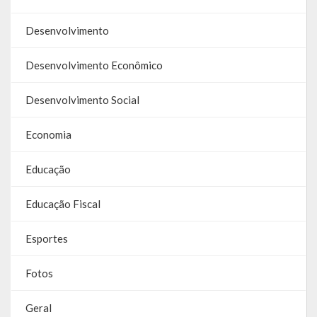
Galeria de Vereadores
Desenvolvimento
Galeria de Fotos
Desenvolvimento Econômico
Vídeos
Desenvolvimento Social
Programas
Economia
Publicações
Educação
Covid 19
Educação Fiscal
Publicações Oficiais
SIAFIC
Esportes
Contas
Fotos
Contas – TCE
Geral