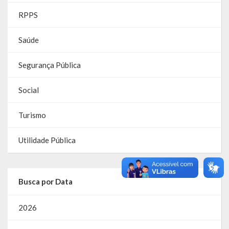
RPPS
RPPS
Saúde
RREO
Segurança Pública
PPA
LOA
Social
LDO
Turismo
Transparência
Utilidade Pública
Apresentação
Portal da Transparência
Busca por Data
Links Úteis
2026
Emendas Parlament. EC 105 FNS