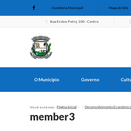
Ouvidoria Municipal
Mapa do Site
Rua Ervino Petry, 100 - Centro
O Município
Governo
Cult
FAÇA SUA B
Página Inicial
Desenvolvimento Econômic
Você está em:
member3