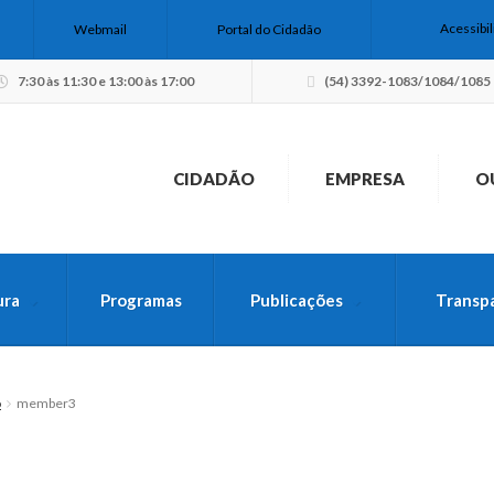
Acessibi
Webmail
Portal do Cidadão
7:30 às 11:30 e 13:00 às 17:00
(54) 3392-1083/1084/1085
CIDADÃO
EMPRESA
O
ura
Programas
Publicações
Transp
USCA PELO SITE
o
member3