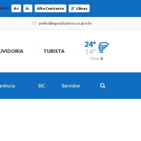
lidade
A+
A-
Alto Contraste
Libras
pmltc@lagoa3cantos.rs.gov.br
24°
14°
UVIDORIA
TURISTA
Chuva
arência
SIC
Servidor