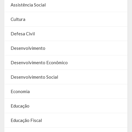
Assistência Social
Galeria de Soberanas
Cultura
Galeria de Vereadores
Galeria de Fotos
Defesa Civil
Vídeos
Desenvolvimento
Programas
Desenvolvimento Econômico
Publicações
Desenvolvimento Social
Covid 19
Economia
Planos
Educação
Publicações Oficiais
Educação Fiscal
SIAFIC