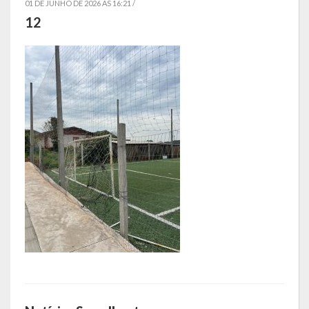
01 DE JUNHO DE 2026 AS 16:21 /
12
Símbolos
Governo
Administração
Ex-Administradores
Conselhos Municipais
Secretarias
Administração, Fazenda e Planejamento
Desenvolvimento Econômico
Desenvolvimento Social
Educação, Cultura, Turismo, Desporto e Lazer