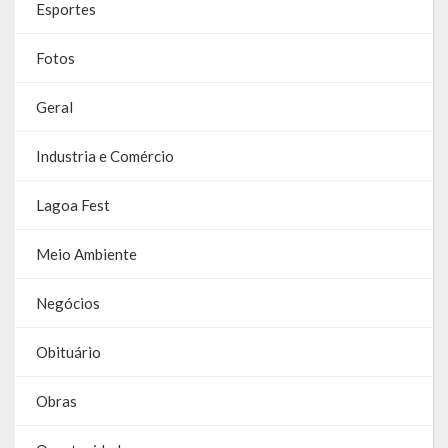
Esportes
Contas
Fotos
Contas – TCE
Relatório Anual de Gestão
Geral
Editais de Concursos/Processos Seletivos
Industria e Comércio
Editais de Licitações
Lagoa Fest
LicitaCon Cidadão
Meio Ambiente
Prestação de Contas
Negócios
Demonstrativos Contábeis
Obituário
Legislativo
Obras
Legislação
Lei Municipal