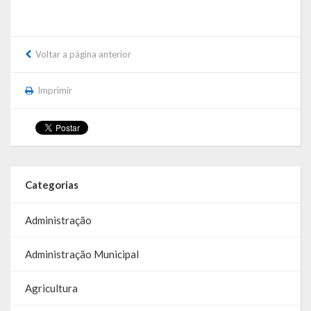
de paixão e muitas conquistas
A História da Praça da Lagoa
Voltar a página anterior
A História da Igreja Adventista do Sétimo Dia
Imprimir
A História da Comunidade Católica Nossa Senhora da Assunção
de Linha Glória
A História da Comunidade Evangélica de Linha Glória
A História da Comunidade Católica São José de Linha Ojeriza
Categorias
Pontos Turísticos
Administração
Gastronomia
Administração Municipal
Hospedagem
Agricultura
Calendário de Eventos