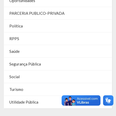
Oportunidades
Parcerias – LEI 13.019/2014
PARCERIA PUBLICO-PRIVADA
RGF
Política
RPPS
RPPS
RREO
Saúde
PPA
Segurança Pública
LOA
Social
LDO
Turismo
Transparência
Apresentação
Utilidade Pública
Portal da Transparência