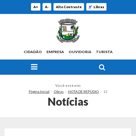
A+
A-
Alto Contraste
Libras
CIDADÃO
EMPRESA
OUVIDORIA
TURISTA
FAÇA SUA BUSCA PELO SITE
O Município
Você está em:
Página Inicial
Obras
NOTA DE REPÚDIO
12
Histórico
Notícias
Localização
Origem do Nome
Estatísticas