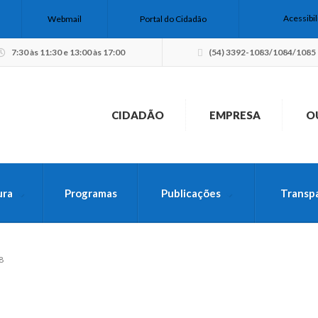
Acessibi
Webmail
Portal do Cidadão
7:30 às 11:30 e 13:00 às 17:00
(54) 3392-1083/1084/1085
CIDADÃO
EMPRESA
O
ura
Programas
Publicações
Transp
USCA PELO SITE
8