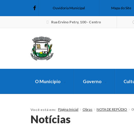
Ouvidoria Municipal
Mapa do Site
Rua Ervino Petry, 100 - Centro
O Município
Governo
Cult
FAÇA SUA B
Página Inicial
Obras
NOTA DE REPÚDIO
0
Você está em:
Notícias