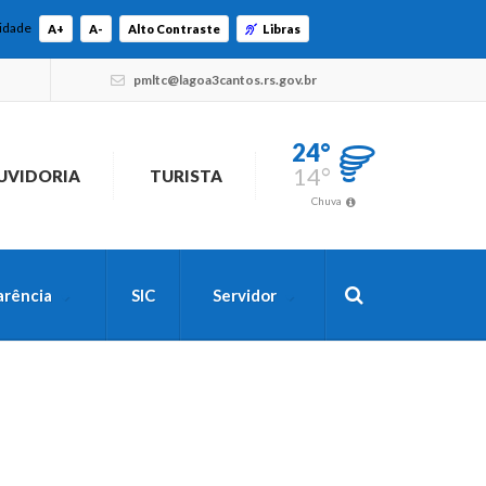
lidade
A+
A-
Alto Contraste
Libras
pmltc@lagoa3cantos.rs.gov.br
24°
14°
UVIDORIA
TURISTA
Chuva
arência
SIC
Servidor