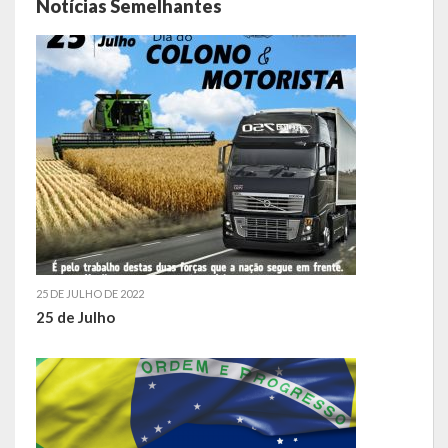
Notícias Semelhantes
Galeria de Soberanas
Galeria de Vereadores
Galeria de Fotos
Vídeos
Programas
Publicações
Covid 19
25 DE JULHO DE 2022
25 de Julho
Planos
Publicações Oficiais
SIAFIC