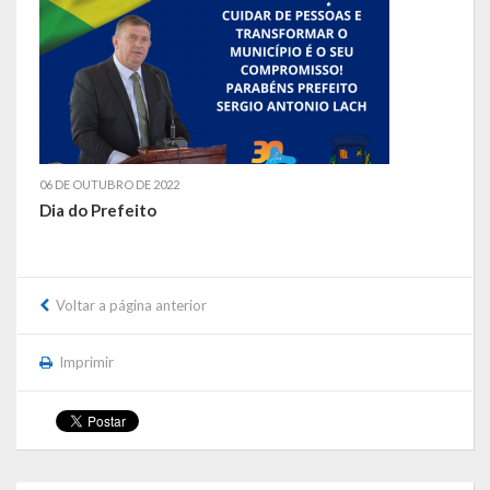
Contas
Contas – TCE
Relatório Anual de Gestão
Editais de Concursos/Processos Seletivos
06 DE OUTUBRO DE 2022
Editais de Licitações
Dia do Prefeito
LicitaCon Cidadão
Prestação de Contas
Voltar a página anterior
Demonstrativos Contábeis
Imprimir
Legislativo
Legislação
Lei Municipal