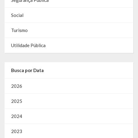
Segurança Pública
Gestão Saúde – GOVBR
Gestão Educação – Educar Web
Social
Webmail
Turismo
Utilidade Pública
Busca por Data
2026
2025
2024
2023