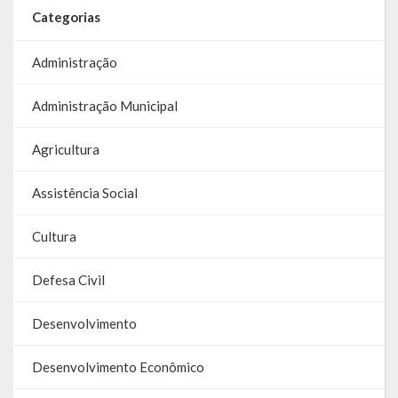
Categorias
Parcerias – LEI 13.019/2014
Administração
RGF
Administração Municipal
RPPS
Agricultura
RREO
PPA
Assistência Social
LOA
Cultura
LDO
Defesa Civil
Transparência
Desenvolvimento
Apresentação
Desenvolvimento Econômico
Portal da Transparência