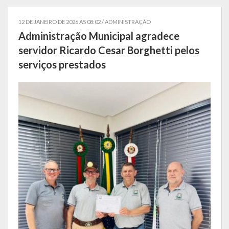
Símbolos
12 DE JANEIRO DE 2026 AS 08:02 /
ADMINISTRAÇÃO
Administração Municipal agradece
Governo
servidor Ricardo Cesar Borghetti pelos
serviços prestados
Administração
Ex-Administradores
Conselhos Municipais
Secretarias
Administração, Fazenda e Planejamento
Desenvolvimento Econômico
Desenvolvimento Social
Educação, Cultura, Turismo, Desporto e Lazer