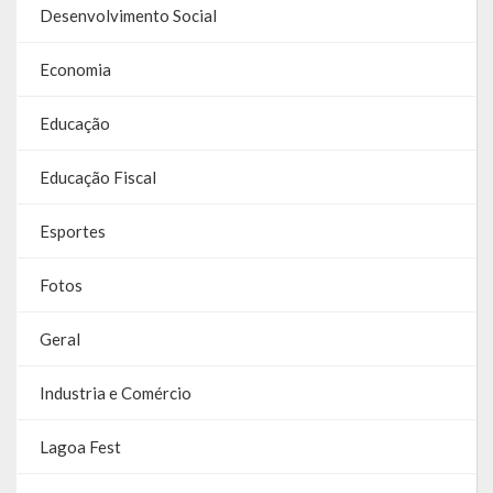
Desenvolvimento Social
Links Úteis
Economia
Emendas Parlament. EC 105 FNS
Educação
Emendas Parlamentares Federais
Convênios com o Estado
Educação Fiscal
Emendas Parlamentares Estaduais
Esportes
Fala Cidadão
Fotos
ITBI Online
Geral
Portal do Cidadão
Industria e Comércio
Carta de Serviços ao Usuário
Lagoa Fest
Transparência 2015