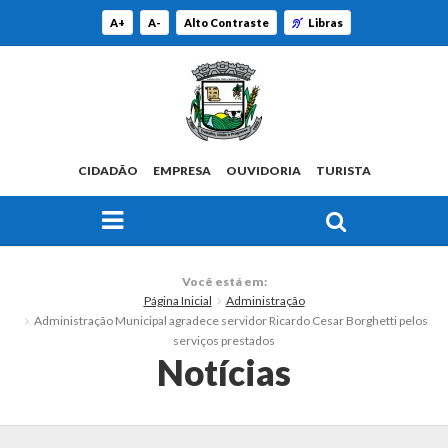
A+
A-
Alto Contraste
Libras
CIDADÃO
EMPRESA
OUVIDORIA
TURISTA
FAÇA SUA BUSCA PELO SITE
O Município
Você está em:
Página Inicial
Administração
Histórico
Administração Municipal agradece servidor Ricardo Cesar Borghetti pelos
serviços prestados
Localização
Notícias
Origem do Nome
Estatísticas