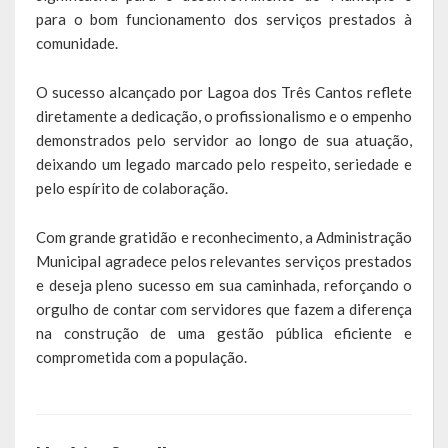
de paixão e muitas conquistas
para o bom funcionamento dos serviços prestados à
comunidade.
A História da Praça da Lagoa
O sucesso alcançado por Lagoa dos Três Cantos reflete
A História da Igreja Adventista do Sétimo Dia
diretamente a dedicação, o profissionalismo e o empenho
demonstrados pelo servidor ao longo de sua atuação,
A História da Comunidade Católica Nossa Senhora da Assunção
deixando um legado marcado pelo respeito, seriedade e
de Linha Glória
pelo espírito de colaboração.
A História da Comunidade Evangélica de Linha Glória
Com grande gratidão e reconhecimento, a Administração
A História da Comunidade Católica São José de Linha Ojeriza
Municipal agradece pelos relevantes serviços prestados
e deseja pleno sucesso em sua caminhada, reforçando o
Pontos Turísticos
orgulho de contar com servidores que fazem a diferença
na construção de uma gestão pública eficiente e
Gastronomia
comprometida com a população.
Hospedagem
Calendário de Eventos