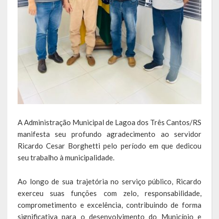
Obras, Serviços Urbanos e Trânsito
Saúde
Cultura
Histórias
A História da Comunidade Católica Nossa Senhora de Lourdes
de Vila Seca
A Administração Municipal de Lagoa dos Três Cantos/RS
A História da Comunidade Evangélica de Linha Kronenthal
manifesta seu profundo agradecimento ao servidor
Ricardo Cesar Borghetti pelo período em que dedicou
A história da Comunidade Católica São Paulo de Lagoa dos Três
seu trabalho à municipalidade.
Cantos
Ao longo de sua trajetória no serviço público, Ricardo
A História da Comunidade Evangélica de Confissão Luterana no
exerceu suas funções com zelo, responsabilidade,
Brasil de Lagoa dos Três Cantos
comprometimento e excelência, contribuindo de forma
significativa para o desenvolvimento do Município e
A história marcante do Grêmio Esportivo Lagoense: uma história