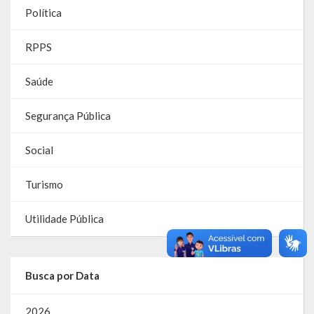
Política
Parcerias – LEI 13.019/2014
RPPS
RGF
Saúde
RPPS
Segurança Pública
RREO
PPA
Social
LOA
Turismo
LDO
Utilidade Pública
Transparência
Apresentação
Busca por Data
Portal da Transparência
2026