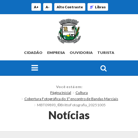
A+
A-
Alto Contraste
Libras
CIDADÃO
EMPRESA
OUVIDORIA
TURISTA
FAÇA SUA BUSCA PELO SITE
O Município
Você está em:
Página Inicial
Cultura
Histórico
Cobertura Fotográfica do 1º encontro de Bandas Marciais
MBT09893_©BrittoFotografia_20251005
Localização
Notícias
Origem do Nome
Estatísticas