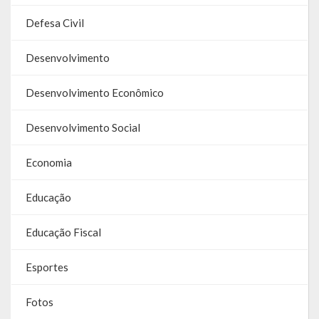
Galeria de Soberanas
Defesa Civil
Galeria de Vereadores
Desenvolvimento
Galeria de Fotos
Desenvolvimento Econômico
Vídeos
Desenvolvimento Social
Programas
Economia
Publicações
Educação
Covid 19
Educação Fiscal
Planos
Esportes
Publicações Oficiais
SIAFIC
Fotos