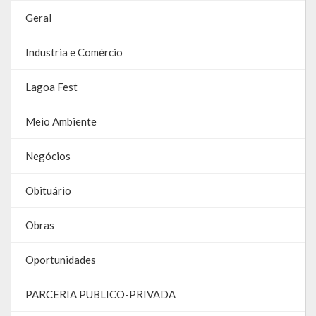
Contas
Geral
Contas – TCE
Industria e Comércio
Relatório Anual de Gestão
Lagoa Fest
Editais de Concursos/Processos Seletivos
Meio Ambiente
Editais de Licitações
Negócios
LicitaCon Cidadão
Obituário
Prestação de Contas
Demonstrativos Contábeis
Obras
Legislativo
Oportunidades
Legislação
PARCERIA PUBLICO-PRIVADA
Lei Municipal