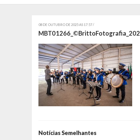
08 DE OUTUBRO DE 2025 AS 17:57 /
MBT01266_©BrittoFotografia_20
Notícias Semelhantes