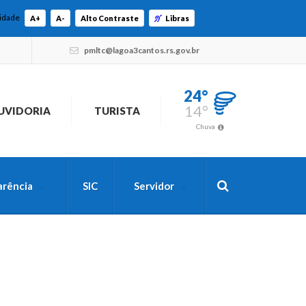
lidade
A+
A-
Alto Contraste
Libras
pmltc@lagoa3cantos.rs.gov.br
24°
14°
UVIDORIA
TURISTA
Chuva
arência
SIC
Servidor