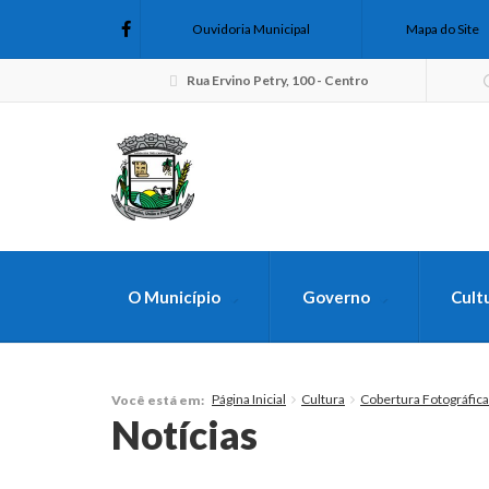
Ouvidoria Municipal
Mapa do Site
Rua Ervino Petry, 100 - Centro
O Município
Governo
Cult
FAÇA SUA B
Página Inicial
Cultura
Cobertura Fotográfica
Você está em:
Notícias