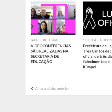
06 DE JULHO DE 2020
18 DE FEVEREIRO DE 2
VIDEOCONFERÊNCIAS
Prefeitura de L
SÃO REALIZADAS NA
Três Cantos dec
SECRETARIA DE
oficial de três di
EDUCAÇÃO
falecimento de I
Kümpel
Voltar a página anterior