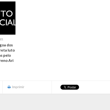
021
agoa dos
reta luto
as pelo
reno Ari
Imprimir