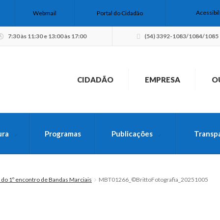
Acessibi
Webmail
Portal do Cidadão
7:30 às 11:30 e 13:00 às 17:00
(54) 3392-1083/1084/1085
CIDADÃO
EMPRESA
O
ura
Programas
Publicações
Transp
USCA PELO SITE
 do 1º encontro de Bandas Marciais
MBT01266_©BrittoFotografia_20251005