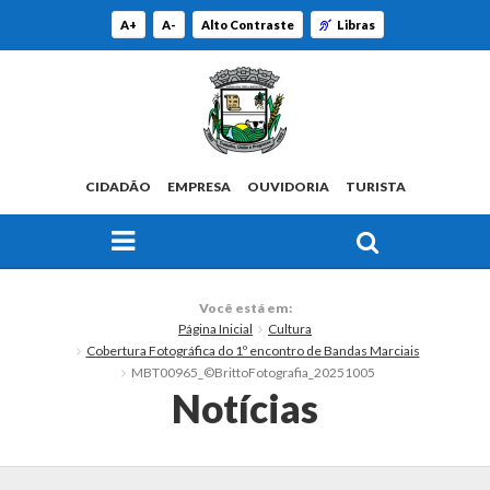
A+
A-
Alto Contraste
Libras
CIDADÃO
EMPRESA
OUVIDORIA
TURISTA
FAÇA SUA BUSCA PELO SITE
O Município
Você está em:
Página Inicial
Cultura
Histórico
Cobertura Fotográfica do 1º encontro de Bandas Marciais
MBT00965_©BrittoFotografia_20251005
Localização
Notícias
Origem do Nome
Estatísticas