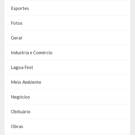
Contas
Esportes
Contas – TCE
Fotos
Relatório Anual de Gestão
Geral
Editais de Concursos/Processos Seletivos
Industria e Comércio
Editais de Licitações
Lagoa Fest
LicitaCon Cidadão
Meio Ambiente
Prestação de Contas
Demonstrativos Contábeis
Negócios
Legislativo
Obituário
Legislação
Obras
Lei Municipal