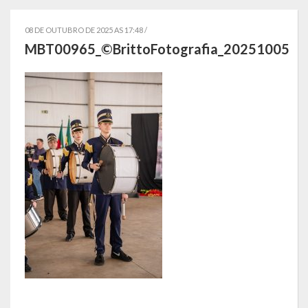
Símbolos
08 DE OUTUBRO DE 2025 AS 17:48 /
MBT00965_©BrittoFotografia_20251005
Governo
Administração
Ex-Administradores
Conselhos Municipais
Secretarias
Administração, Fazenda e Planejamento
Desenvolvimento Econômico
Desenvolvimento Social
Educação, Cultura, Turismo, Desporto e Lazer