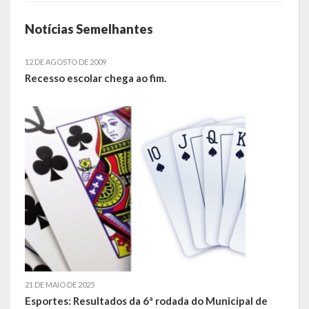
Obras, Serviços Urbanos e Trânsito
Notícias Semelhantes
Saúde
12 DE AGOSTO DE 2009
Recesso escolar chega ao fim.
Cultura
Histórias
A História da Comunidade Católica Nossa Senhora de Lourdes
de Vila Seca
A História da Comunidade Evangélica de Linha Kronenthal
A história da Comunidade Católica São Paulo de Lagoa dos Três
Cantos
A História da Comunidade Evangélica de Confissão Luterana no
Brasil de Lagoa dos Três Cantos
21 DE MAIO DE 2025
Esportes: Resultados da 6ª rodada do Municipal de
A história marcante do Grêmio Esportivo Lagoense: uma história