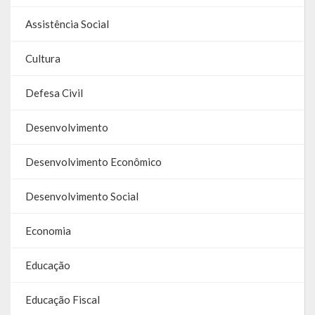
Galeria de Soberanas
Assistência Social
Galeria de Vereadores
Cultura
Galeria de Fotos
Defesa Civil
Vídeos
Desenvolvimento
Programas
Desenvolvimento Econômico
Publicações
Desenvolvimento Social
Covid 19
Economia
Planos
Educação
Publicações Oficiais
SIAFIC
Educação Fiscal