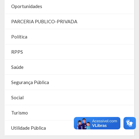
Oportunidades
Parcerias – LEI 13.019/2014
PARCERIA PUBLICO-PRIVADA
RGF
Política
RPPS
RPPS
RREO
PPA
Saúde
LOA
Segurança Pública
LDO
Social
Transparência
Turismo
Apresentação
Utilidade Pública
Portal da Transparência