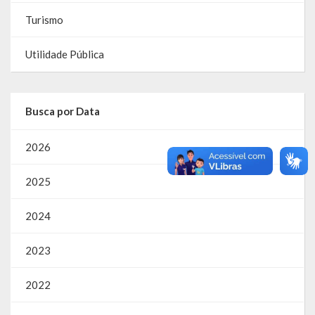
Turismo
Parcerias – LEI 13.019/2014
Utilidade Pública
RGF
RPPS
Busca por Data
RREO
2026
PPA
LOA
2025
LDO
2024
Transparência
2023
Apresentação
2022
Portal da Transparência