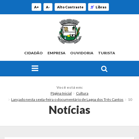
A+
A-
Alto Contraste
Libras
CIDADÃO
EMPRESA
OUVIDORIA
TURISTA
FAÇA SUA BUSCA PELO SITE
O Município
Você está em:
Página Inicial
Cultura
Histórico
Lançado nesta sexta-feira o documentário de Lagoa dos Três Cantos
10
Notícias
Localização
Origem do Nome
Estatísticas