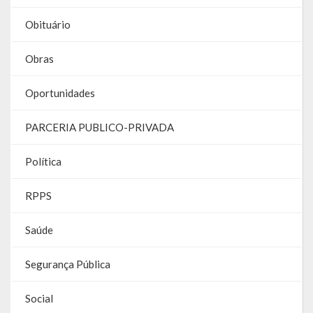
Contas
Obituário
Contas – TCE
Obras
Relatório Anual de Gestão
Oportunidades
Editais de Concursos/Processos Seletivos
PARCERIA PUBLICO-PRIVADA
Editais de Licitações
Política
LicitaCon Cidadão
Prestação de Contas
RPPS
Demonstrativos Contábeis
Saúde
Legislativo
Segurança Pública
Legislação
Social
Lei Municipal