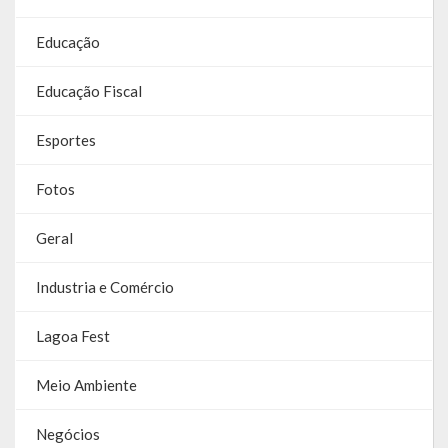
Galeria de Soberanas
Educação
Galeria de Vereadores
Educação Fiscal
Galeria de Fotos
Esportes
Vídeos
Fotos
Programas
Geral
Publicações
Industria e Comércio
Covid 19
Planos
Lagoa Fest
Publicações Oficiais
Meio Ambiente
SIAFIC
Negócios