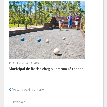
de paixão e muitas conquistas
A História da Praça da Lagoa
A História da Igreja Adventista do Sétimo Dia
A História da Comunidade Católica Nossa Senhora da Assunção
de Linha Glória
A História da Comunidade Evangélica de Linha Glória
A História da Comunidade Católica São José de Linha Ojeriza
15 DE FEVEREIRO DE 2024
Municipal de Bocha chegou em sua 4ª rodada
Pontos Turísticos
Gastronomia
Voltar a página anterior
Hospedagem
Imprimir
Calendário de Eventos