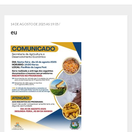
Símbolos
14 DE AGOSTO DE 2025 AS 19:05 /
Governo
eu
Administração
Ex-Administradores
Conselhos Municipais
Secretarias
Administração, Fazenda e Planejamento
Desenvolvimento Econômico
Desenvolvimento Social
Educação, Cultura, Turismo, Desporto e Lazer