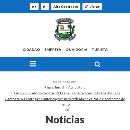
A+
A-
Alto Contraste
Libras
CIDADÃO
EMPRESA
OUVIDORIA
TURISTA
FAÇA SUA BUSCA PELO SITE
O Município
Você está em:
Página Inicial
Agricultura
Histórico
Em solenidade no pavilhão da Lagoa Fest, Governo de Lagoa dos Três
Cantos fará a entrega de autorizações para retirada de calcário e sementes de
Localização
milho
eu
Notícias
Origem do Nome
Estatísticas