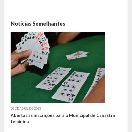
Obras, Serviços Urbanos e Trânsito
Saúde
Notícias Semelhantes
Cultura
Histórias
A História da Comunidade Católica Nossa Senhora de Lourdes
de Vila Seca
A História da Comunidade Evangélica de Linha Kronenthal
A história da Comunidade Católica São Paulo de Lagoa dos Três
Cantos
03 DE ABRIL DE 2023
A História da Comunidade Evangélica de Confissão Luterana no
Abertas as inscrições para o Municipal de Canastra
Brasil de Lagoa dos Três Cantos
feminina
A história marcante do Grêmio Esportivo Lagoense: uma história