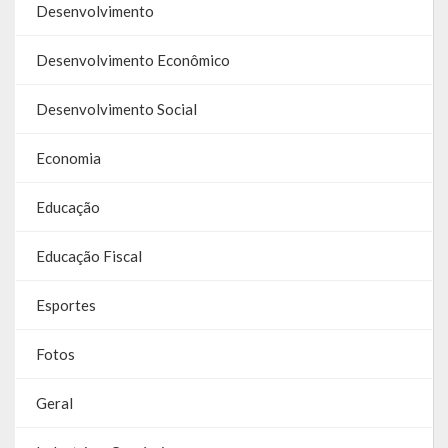
Desenvolvimento
Contas
Contas – TCE
Desenvolvimento Econômico
Relatório Anual de Gestão
Desenvolvimento Social
Editais de Concursos/Processos Seletivos
Economia
Editais de Licitações
Educação
LicitaCon Cidadão
Educação Fiscal
Prestação de Contas
Esportes
Demonstrativos Contábeis
Fotos
Legislativo
Geral
Legislação
Lei Municipal