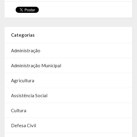
Galeria de Soberanas
Galeria de Vereadores
Galeria de Fotos
Categorias
Vídeos
Administração
Programas
Administração Municipal
Publicações
Agricultura
Covid 19
Assistência Social
Planos
Cultura
Publicações Oficiais
Defesa Civil
SIAFIC