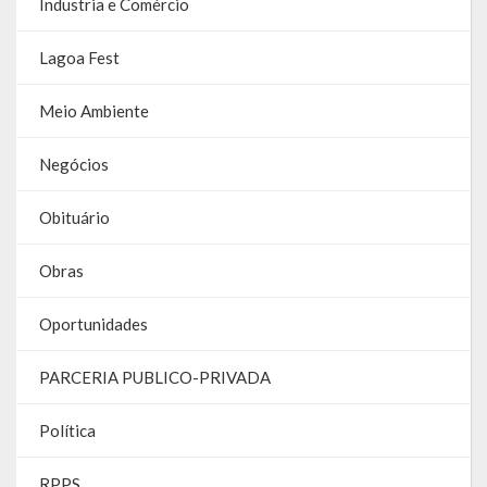
Industria e Comércio
Parcerias – LEI 13.019/2014
Lagoa Fest
RGF
Meio Ambiente
RPPS
Negócios
RREO
Obituário
PPA
Obras
LOA
Oportunidades
LDO
Transparência
PARCERIA PUBLICO-PRIVADA
Apresentação
Política
Portal da Transparência
RPPS