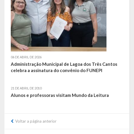
Saúde
Cultura
Histórias
A História da Comunidade Católica Nossa Senhora de Lourdes
de Vila Seca
06 DE ABRIL DE 2026
Administração Municipal de Lagoa dos Três Cantos
A História da Comunidade Evangélica de Linha Kronenthal
celebra a assinatura do convênio do FUNEPI
A história da Comunidade Católica São Paulo de Lagoa dos Três
Cantos
21 DE ABRIL DE 2010
Alunos e professoras visitam Mundo da Leitura
A História da Comunidade Evangélica de Confissão Luterana no
Brasil de Lagoa dos Três Cantos
A história marcante do Grêmio Esportivo Lagoense: uma história
Voltar a página anterior
de paixão e muitas conquistas