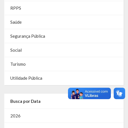
RPPS
RPPS
Saúde
RREO
Segurança Pública
PPA
LOA
Social
LDO
Turismo
Transparência
Utilidade Pública
Apresentação
Portal da Transparência
Busca por Data
Links Úteis
2026
Emendas Parlament. EC 105 FNS