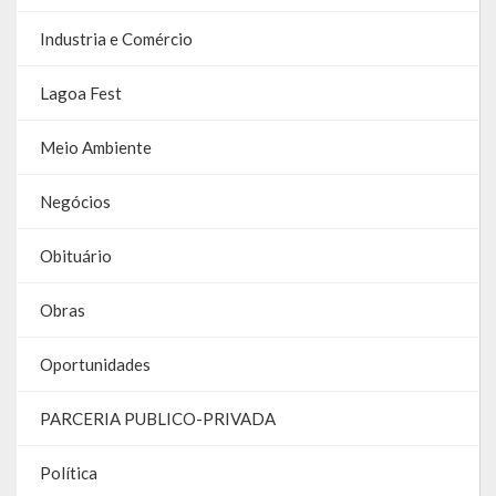
Relatório Anual de Gestão
Industria e Comércio
Editais de Concursos/Processos Seletivos
Lagoa Fest
Editais de Licitações
Meio Ambiente
LicitaCon Cidadão
Negócios
Prestação de Contas
Obituário
Demonstrativos Contábeis
Legislativo
Obras
Legislação
Oportunidades
Lei Municipal
PARCERIA PUBLICO-PRIVADA
Parcerias – LEI 13.019/2014
Política
RGF