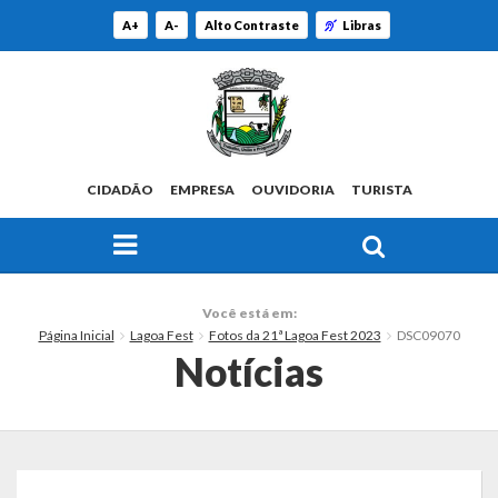
A+
A-
Alto Contraste
Libras
CIDADÃO
EMPRESA
OUVIDORIA
TURISTA
FAÇA SUA BUSCA PELO SITE
O Município
Você está em:
Página Inicial
Lagoa Fest
Fotos da 21ª Lagoa Fest 2023
DSC09070
Histórico
Notícias
Localização
Origem do Nome
Estatísticas