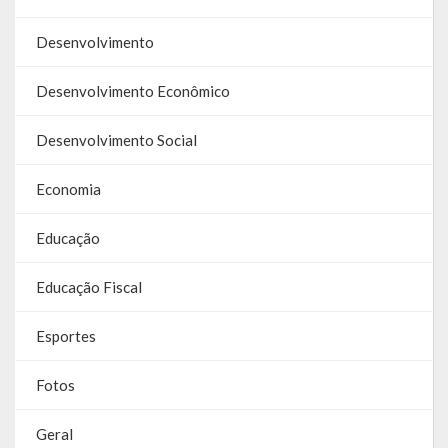
Galeria de Vereadores
Desenvolvimento
Galeria de Fotos
Desenvolvimento Econômico
Vídeos
Desenvolvimento Social
Programas
Economia
Publicações
Educação
Covid 19
Educação Fiscal
Publicações Oficiais
SIAFIC
Esportes
Contas
Fotos
Contas – TCE
Geral