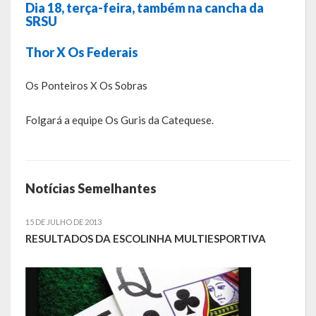
Dia 18, terça-feira, também na cancha da
Galeria de Soberanas
SRSU
Galeria de Vereadores
Thor X Os Federais
Galeria de Fotos
Os Ponteiros X Os Sobras
Vídeos
Folgará a equipe Os Guris da Catequese.
Programas
Publicações
Notícias Semelhantes
Covid 19
15 DE JULHO DE 2013
Planos
RESULTADOS DA ESCOLINHA MULTIESPORTIVA
Publicações Oficiais
SIAFIC