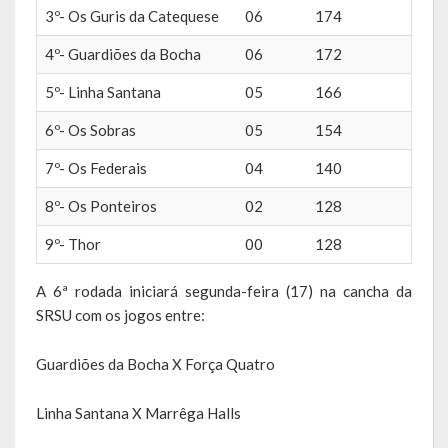
3º- Os Guris da Catequese
06
174
de paixão e muitas conquistas
4º- Guardiões da Bocha
06
172
A História da Praça da Lagoa
5º- Linha Santana
05
166
A História da Igreja Adventista do Sétimo Dia
6º- Os Sobras
05
154
A História da Comunidade Católica Nossa Senhora da Assunção
7º- Os Federais
04
140
de Linha Glória
8º- Os Ponteiros
02
128
A História da Comunidade Evangélica de Linha Glória
9º- Thor
00
128
A História da Comunidade Católica São José de Linha Ojeriza
A 6ª rodada iniciará segunda-feira (17) na cancha da
Pontos Turísticos
SRSU com os jogos entre:
Gastronomia
Guardiões da Bocha X Força Quatro
Hospedagem
Linha Santana X Marrêga Halls
Calendário de Eventos