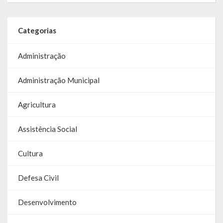
Parcerias – LEI 13.019/2014
Categorias
RGF
Administração
RPPS
Administração Municipal
RREO
Agricultura
PPA
LOA
Assistência Social
LDO
Cultura
Transparência
Defesa Civil
Apresentação
Desenvolvimento
Portal da Transparência