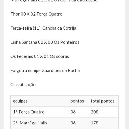
Obras, Serviços Urbanos e Trânsito
Thor 00 X 02 Força Quatro
Saúde
Terça-feira (11). Cancha da Cotrijal
Cultura
Linha Santana 02 X 00 Os Ponteiros
Histórias
Os Federais 01 X 01 Os sobras
A História da Comunidade Católica Nossa Senhora de Lourdes
de Vila Seca
Folgou a equipe Guardiões da Bocha
A História da Comunidade Evangélica de Linha Kronenthal
Classificação
A história da Comunidade Católica São Paulo de Lagoa dos Três
Cantos
equipes
pontos
total pontos
A História da Comunidade Evangélica de Confissão Luterana no
1º-Força Quatro
06
208
Brasil de Lagoa dos Três Cantos
2º- Marrêga Halls
06
178
A história marcante do Grêmio Esportivo Lagoense: uma história