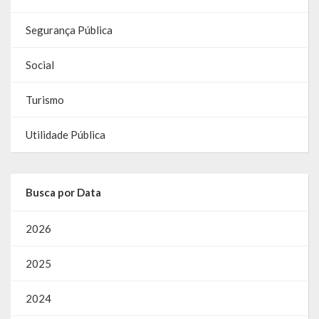
Gestão Saúde – GOVBR
Segurança Pública
Gestão Educação – Educar Web
Social
Webmail
Turismo
Utilidade Pública
Busca por Data
2026
2025
2024