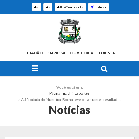
A+
A-
Alto Contraste
Libras
CIDADÃO
EMPRESA
OUVIDORIA
TURISTA
FAÇA SUA BUSCA PELO SITE
O Município
Você está em:
Página Inicial
Esportes
Histórico
A 5ª rodada do Municipal Bocha teve os seguintes resultados:
Notícias
Localização
Origem do Nome
Estatísticas