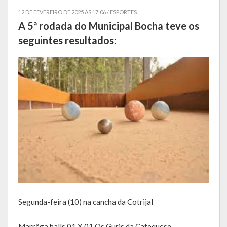
12 DE FEVEREIRO DE 2025 AS 17:06 /
ESPORTES
Símbolos
A 5ª rodada do Municipal Bocha teve os
seguintes resultados:
Governo
Administração
Ex-Administradores
Conselhos Municipais
Secretarias
Administração, Fazenda e Planejamento
Desenvolvimento Econômico
Desenvolvimento Social
Segunda-feira (10) na cancha da Cotrijal
Educação, Cultura, Turismo, Desporto e Lazer
Marrêga halls 01 X 01 Os Guris da Catequese