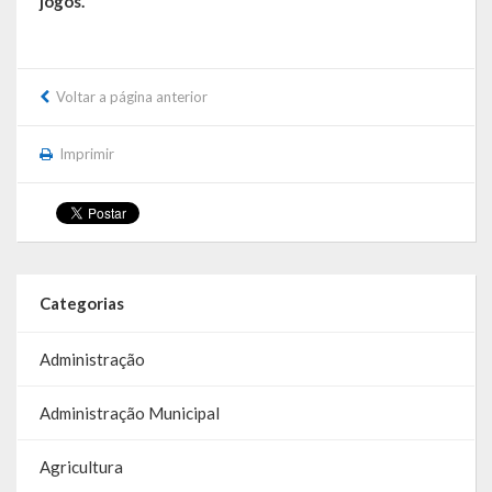
jogos.
Parcerias – LEI 13.019/2014
RGF
Voltar a página anterior
RPPS
Imprimir
RREO
PPA
LOA
Categorias
LDO
Administração
Transparência
Administração Municipal
Apresentação
Agricultura
Portal da Transparência