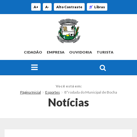
A+
A-
Alto Contraste
Libras
CIDADÃO
EMPRESA
OUVIDORIA
TURISTA
FAÇA SUA BUSCA PELO SITE
O Município
Você está em:
Página Inicial
Esportes
8ª rodada do Municipal de Bocha
Histórico
Notícias
Localização
Origem do Nome
Estatísticas