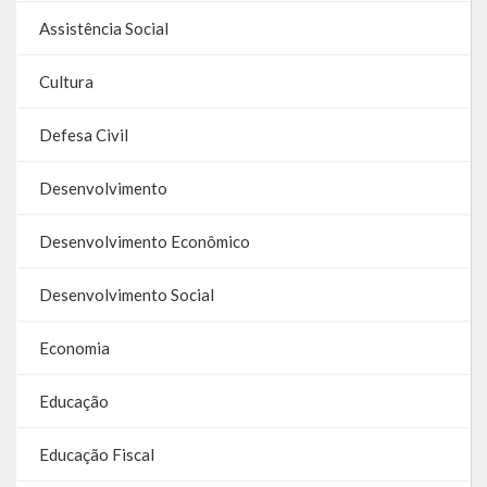
Assistência Social
Links Úteis
Emendas Parlament. EC 105 FNS
Cultura
Emendas Parlamentares Federais
Defesa Civil
Convênios com o Estado
Desenvolvimento
Emendas Parlamentares Estaduais
Desenvolvimento Econômico
Fala Cidadão
Desenvolvimento Social
ITBI Online
Economia
Portal do Cidadão
Educação
Carta de Serviços ao Usuário
Transparência 2015
Educação Fiscal