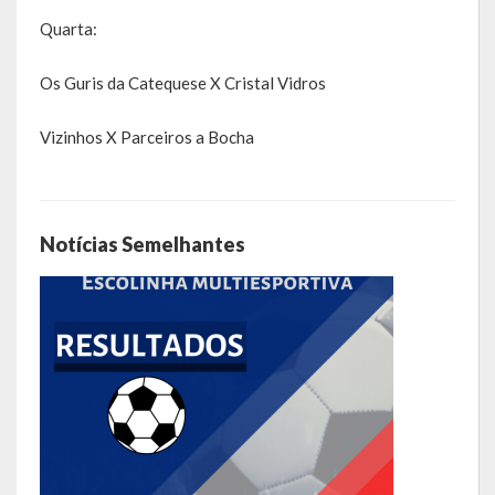
Galeria de Soberanas
Quarta:
Galeria de Vereadores
Os Guris da Catequese X Cristal Vidros
Galeria de Fotos
Vizinhos X Parceiros a Bocha
Vídeos
Programas
Notícias Semelhantes
Publicações
Covid 19
Planos
Publicações Oficiais
SIAFIC