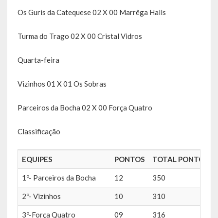
Os Guris da Catequese 02 X 00 Marrêga Halls
Obras, Serviços Urbanos e Trânsito
Saúde
Turma do Trago 02 X 00 Cristal Vidros
Cultura
Quarta-feira
Histórias
Vizinhos 01 X 01 Os Sobras
A História da Comunidade Católica Nossa Senhora de Lourdes
Parceiros da Bocha 02 X 00 Força Quatro
de Vila Seca
Classificação
A História da Comunidade Evangélica de Linha Kronenthal
A história da Comunidade Católica São Paulo de Lagoa dos Três
EQUIPES
PONTOS
TOTAL PONTOS
Cantos
1º- Parceiros da Bocha
12
350
A História da Comunidade Evangélica de Confissão Luterana no
Brasil de Lagoa dos Três Cantos
2º- Vizinhos
10
310
3º-Força Quatro
09
316
A história marcante do Grêmio Esportivo Lagoense: uma história