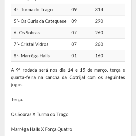
de paixão e muitas conquistas
4º- Turma do Trago
09
314
A História da Praça da Lagoa
5º- Os Guris da Catequese
09
290
A História da Igreja Adventista do Sétimo Dia
6- Os Sobras
07
260
7º- Cristal Vidros
07
260
A História da Comunidade Católica Nossa Senhora da Assunção
de Linha Glória
8º- Marrêga Halls
01
160
A História da Comunidade Evangélica de Linha Glória
A 9ª rodada será nos dia 14 e 15 de março, terça e
quarta-feira na cancha da Cotrijal com os seguintes
A História da Comunidade Católica São José de Linha Ojeriza
jogos
Pontos Turísticos
Terça:
Gastronomia
Os Sobras X Turma do Trago
Hospedagem
Marrêga Halls X Força Quatro
Calendário de Eventos