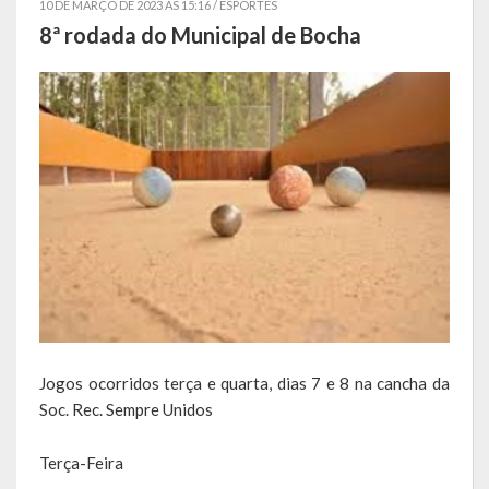
10 DE MARÇO DE 2023 AS 15:16 /
ESPORTES
8ª rodada do Municipal de Bocha
Símbolos
Governo
Administração
Ex-Administradores
Conselhos Municipais
Secretarias
Administração, Fazenda e Planejamento
Desenvolvimento Econômico
Jogos ocorridos terça e quarta, dias 7 e 8 na cancha da
Soc. Rec. Sempre Unidos
Desenvolvimento Social
Terça-Feira
Educação, Cultura, Turismo, Desporto e Lazer