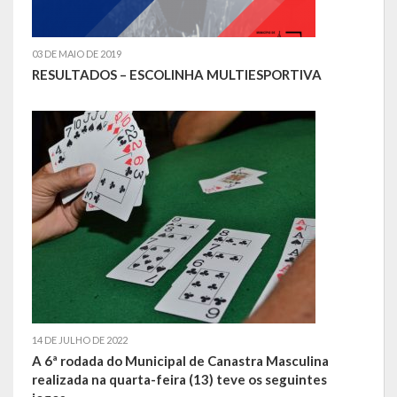
Contas
Contas – TCE
03 DE MAIO DE 2019
RESULTADOS – ESCOLINHA MULTIESPORTIVA
Relatório Anual de Gestão
Editais de Concursos/Processos Seletivos
Editais de Licitações
LicitaCon Cidadão
Prestação de Contas
Demonstrativos Contábeis
Legislativo
14 DE JULHO DE 2022
Legislação
A 6ª rodada do Municipal de Canastra Masculina
realizada na quarta-feira (13) teve os seguintes
Lei Municipal