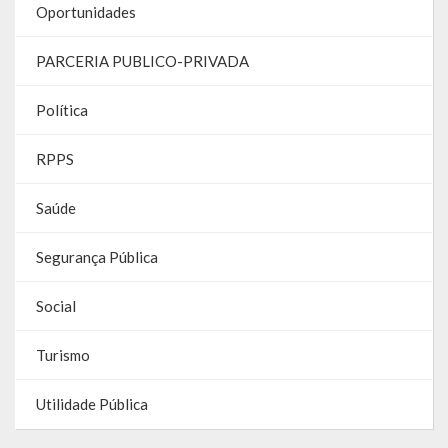
Gestão Saúde – GOVBR
Oportunidades
Gestão Educação – Educar Web
PARCERIA PUBLICO-PRIVADA
Webmail
Política
RPPS
Saúde
Segurança Pública
Social
Turismo
Utilidade Pública