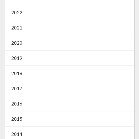
Gestão Saúde – GOVBR
2022
Gestão Educação – Educar Web
2021
Webmail
2020
2019
2018
2017
2016
2015
2014