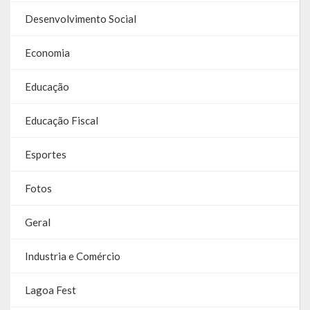
Desenvolvimento Social
Parcerias – LEI 13.019/2014
Economia
RGF
Educação
RPPS
RREO
Educação Fiscal
PPA
Esportes
LOA
Fotos
LDO
Geral
Transparência
Industria e Comércio
Apresentação
Lagoa Fest
Portal da Transparência