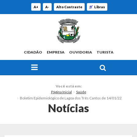
A+
A-
Alto Contraste
Libras
CIDADÃO
EMPRESA
OUVIDORIA
TURISTA
FAÇA SUA BUSCA PELO SITE
O Município
Você está em:
Página Inicial
Saúde
Histórico
Boletim Epidemiológico de Lagoa dos Três Cantos de 14/01/22
Notícias
Localização
Origem do Nome
Estatísticas