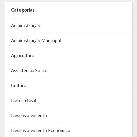
Contas
Categorias
Contas – TCE
Administração
Relatório Anual de Gestão
Administração Municipal
Editais de Concursos/Processos Seletivos
Agricultura
Editais de Licitações
Assistência Social
LicitaCon Cidadão
Prestação de Contas
Cultura
Demonstrativos Contábeis
Defesa Civil
Legislativo
Desenvolvimento
Legislação
Desenvolvimento Econômico
Lei Municipal