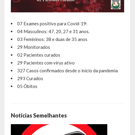
Obras, Serviços Urbanos e Trânsito
Saúde
07 Exames positivo para Covid-19:
04 Masculinos: 47, 20, 27 e 31 anos.
Cultura
03 Femininos: 38 e duas de 35 anos
29 Monitorados
Histórias
02 Pacientes curados
A História da Comunidade Católica Nossa Senhora de Lourdes
29 Pacientes com vírus ativo
de Vila Seca
327 Casos confirmados desde o início da pandemia
293 Curados
A História da Comunidade Evangélica de Linha Kronenthal
05 Óbitos
A história da Comunidade Católica São Paulo de Lagoa dos Três
Cantos
A História da Comunidade Evangélica de Confissão Luterana no
Notícias Semelhantes
Brasil de Lagoa dos Três Cantos
A história marcante do Grêmio Esportivo Lagoense: uma história