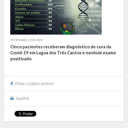
Galeria de Soberanas
Galeria de Vereadores
Galeria de Fotos
29 DE MARÇO DE 2021
Vídeos
Cinco pacientes receberam diagnóstico de cura da
Covid-19 em Lagoa dos Três Cantos e nenhum exame
Programas
positivado
Publicações
Covid 19
Voltar a página anterior
Planos
Imprimir
Publicações Oficiais
SIAFIC