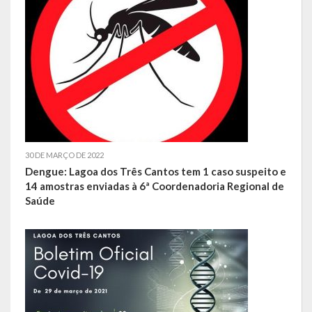
de paixão e muitas conquistas
A História da Praça da Lagoa
A História da Igreja Adventista do Sétimo Dia
A História da Comunidade Católica Nossa Senhora da Assunção
de Linha Glória
A História da Comunidade Evangélica de Linha Glória
30 DE MARÇO DE 2022
Dengue: Lagoa dos Três Cantos tem 1 caso suspeito e
A História da Comunidade Católica São José de Linha Ojeriza
14 amostras enviadas à 6ª Coordenadoria Regional de
Saúde
Pontos Turísticos
Gastronomia
Hospedagem
Calendário de Eventos