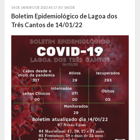
14 DE JANEIRO DE 2022 AS 17:50 /
SAÚDE
Símbolos
Boletim Epidemiológico de Lagoa dos
Três Cantos de 14/01/22
Governo
Administração
Ex-Administradores
Conselhos Municipais
Secretarias
Administração, Fazenda e Planejamento
Desenvolvimento Econômico
Desenvolvimento Social
Educação, Cultura, Turismo, Desporto e Lazer