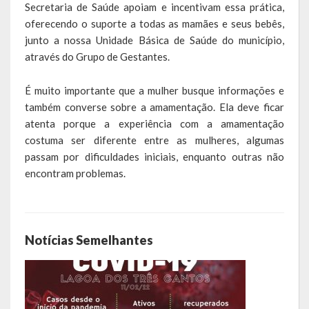
Secretaria de Saúde apoiam e incentivam essa prática,
Saúde
oferecendo o suporte a todas as mamães e seus bebês,
junto a nossa Unidade Básica de Saúde do município,
Cultura
através do Grupo de Gestantes.
Histórias
É muito importante que a mulher busque informações e
também converse sobre a amamentação. Ela deve ficar
A História da Comunidade Católica Nossa Senhora de Lourdes
atenta porque a experiência com a amamentação
de Vila Seca
costuma ser diferente entre as mulheres, algumas
passam por dificuldades iniciais, enquanto outras não
A História da Comunidade Evangélica de Linha Kronenthal
encontram problemas.
A história da Comunidade Católica São Paulo de Lagoa dos Três
Cantos
A História da Comunidade Evangélica de Confissão Luterana no
Notícias Semelhantes
Brasil de Lagoa dos Três Cantos
A história marcante do Grêmio Esportivo Lagoense: uma história
de paixão e muitas conquistas