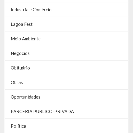
Industria e Comércio
RPPS
Lagoa Fest
RREO
PPA
Meio Ambiente
LOA
Negócios
LDO
Obituário
Transparência
Obras
Apresentação
Oportunidades
Portal da Transparência
PARCERIA PUBLICO-PRIVADA
Links Úteis
Política
Emendas Parlament. EC 105 FNS