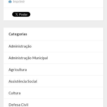
Imprimir
Galeria de Vereadores
Galeria de Fotos
Vídeos
Categorias
Programas
Administração
Publicações
Administração Municipal
Covid 19
Agricultura
Publicações Oficiais
SIAFIC
Assistência Social
Contas
Cultura
Contas – TCE
Defesa Civil