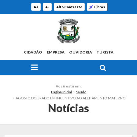
A+
A-
Alto Contraste
Libras
CIDADÃO
EMPRESA
OUVIDORIA
TURISTA
FAÇA SUA BUSCA PELO SITE
O Município
Você está em:
Página Inicial
Saúde
Histórico
AGOSTO DOURADO EM INCENTIVO AO ALEITAMENTO MATERNO
Notícias
Localização
Origem do Nome
Estatísticas