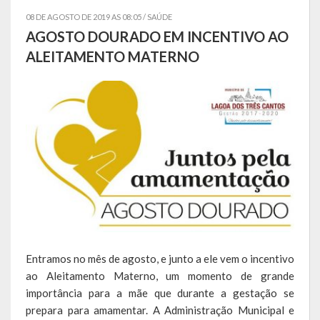
08 DE AGOSTO DE 2019 AS 08:05 /
SAÚDE
Símbolos
AGOSTO DOURADO EM INCENTIVO AO
ALEITAMENTO MATERNO
Governo
Administração
Ex-Administradores
Secretarias
Administração, Fazenda e Planejamento
Desenvolvimento Econômico
Desenvolvimento Social
Entramos no mês de agosto, e junto a ele vem o incentivo
ao Aleitamento Materno, um momento de grande
Educação, Cultura, Turismo, Desporto e Lazer
importância para a mãe que durante a gestação se
Obras, Serviços Urbanos e Trânsito
prepara para amamentar. A Administração Municipal e