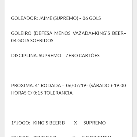
Relatório Anual de Gestão
GOLEADOR: JAIME (SUPREMO) – 06 GOLS
Editais de Concursos/Processos Seletivos
Editais de Licitações
GOLEIRO (DEFESA MENOS VAZADA)-KING`S BEER–
04 GOLS SOFRIDOS
LicitaCon Cidadão
DISCIPLINA: SUPREMO – ZERO CARTÕES
Prestação de Contas
Demonstrativos Contábeis
Legislativo
PRÓXIMA: 4ª RODADA – 06/07/19- (SÁBADO )-19:00
HORAS C/ 0:15 TOLERANCIA.
Legislação
Lei Municipal
1º JOGO: KING`S BEER B X SUPREMO
Parcerias – LEI 13.019/2014
RGF