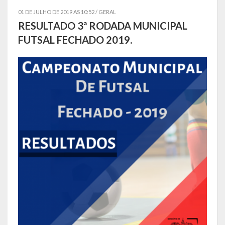
01 DE JULHO DE 2019 AS 10:52 /
GERAL
Símbolos
RESULTADO 3ª RODADA MUNICIPAL
FUTSAL FECHADO 2019.
Governo
Administração
Ex-Administradores
Secretarias
Administração, Fazenda e Planejamento
Desenvolvimento Econômico
Desenvolvimento Social
Educação, Cultura, Turismo, Desporto e Lazer
Obras, Serviços Urbanos e Trânsito