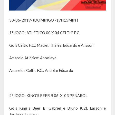
Saúde
Cultura
30-06-2019- (DOMINGO -19H15MIN )
Histórias
1° JOGO: ATLÉTICO 00 X 04 CELTIC F.C.
A História da Comunidade Católica Nossa Senhora de Lourdes
Gols Celtic F.C.: Maciel, Thales, Eduardo e Alisson
de Vila Seca
Amarelo Atlético: Aboolaye
A História da Comunidade Evangélica de Linha Kronenthal
A história da Comunidade Católica São Paulo de Lagoa dos Três
Amarelos Celtic F.C.: André e Eduardo
Cantos
A História da Comunidade Evangélica de Confissão Luterana no
Brasil de Lagoa dos Três Cantos
2° JOGO: KING`S BEER B 06 X 03 PENAROL
A história marcante do Grêmio Esportivo Lagoense: uma história
Gols King`s Beer B: Gabriel e Bruno (02), Larson e
de paixão e muitas conquistas
Jordan Schumann