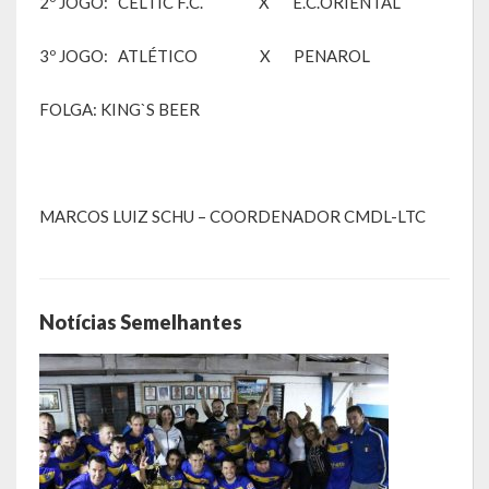
2º JOGO: CELTIC F.C. X E.C.ORIENTAL
RPPS
3º JOGO: ATLÉTICO X PENAROL
RREO
FOLGA: KING`S BEER
PPA
LOA
MARCOS LUIZ SCHU – COORDENADOR CMDL-LTC
LDO
Transparência
Notícias Semelhantes
Apresentação
Portal da Transparência
Links Úteis
Emendas Parlament. EC 105 FNS