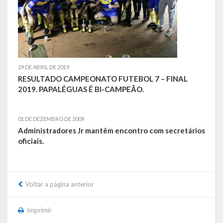
Emendas Parlamentares Federais
Convênios com o Estado
Emendas Parlamentares Estaduais
29 DE ABRIL DE 2019
RESULTADO CAMPEONATO FUTEBOL 7 – FINAL
Fala Cidadão
2019. PAPALÉGUAS É BI-CAMPEÃO.
ITBI Online
01 DE DEZEMBRO DE 2009
Portal do Cidadão
Administradores Jr mantêm encontro com secretários
oficiais.
Carta de Serviços ao Usuário
Transparência 2015
Voltar a página anterior
Lei de Acesso à Informação – LAI
Acesso a Informação – SIC
Imprimir