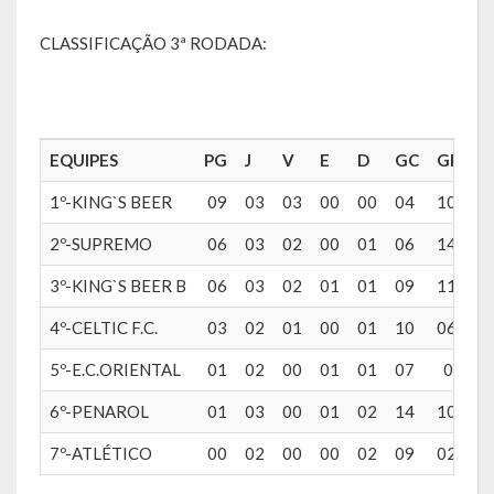
Galeria de Vereadores
CLASSIFICAÇÃO 3ª RODADA:
Galeria de Fotos
Vídeos
EQUIPES
PG
J
V
E
D
GC
GP
S
Programas
1º-KING`S BEER
09
03
03
00
00
04
10
0
Publicações
2º-SUPREMO
06
03
02
00
01
06
14
0
Covid 19
3º-KING`S BEER B
06
03
02
01
01
09
11
0
Publicações Oficiais
4º-CELTIC F.C.
03
02
01
00
01
10
06
-
5º-E.C.ORIENTAL
01
02
00
01
01
07
06
-
SIAFIC
6º-PENAROL
01
03
00
01
02
14
10
-
Contas
7º-ATLÉTICO
00
02
00
00
02
09
02
-
Contas – TCE