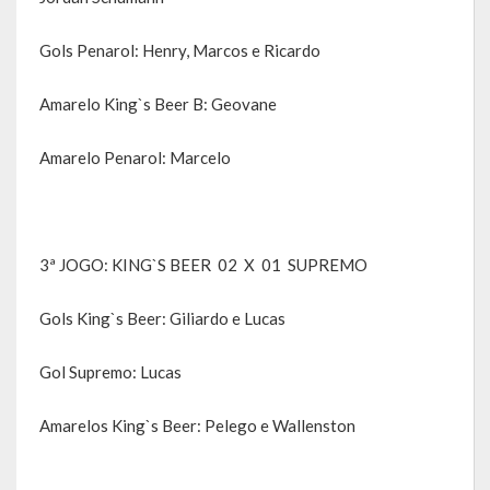
A História da Praça da Lagoa
Gols Penarol: Henry, Marcos e Ricardo
A História da Igreja Adventista do Sétimo Dia
Amarelo King`s Beer B: Geovane
A História da Comunidade Católica Nossa Senhora da Assunção
de Linha Glória
Amarelo Penarol: Marcelo
A História da Comunidade Evangélica de Linha Glória
A História da Comunidade Católica São José de Linha Ojeriza
3ª JOGO: KING`S BEER 02 X 01 SUPREMO
Pontos Turísticos
Gols King`s Beer: Giliardo e Lucas
Gastronomia
Gol Supremo: Lucas
Hospedagem
Calendário de Eventos
Amarelos King`s Beer: Pelego e Wallenston
Galeria de Soberanas