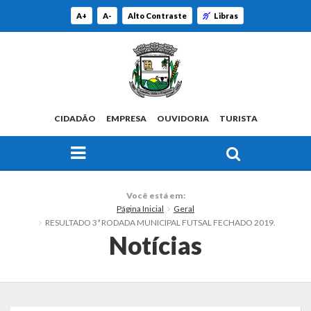
A+
A-
Alto Contraste
Libras
CIDADÃO
EMPRESA
OUVIDORIA
TURISTA
FAÇA SUA BUSCA PELO SITE
O Município
Você está em:
Página Inicial
Geral
Histórico
RESULTADO 3ª RODADA MUNICIPAL FUTSAL FECHADO 2019.
Notícias
Localização
Origem do Nome
Estatísticas