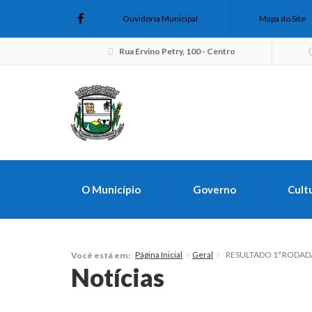
Ouvidoria Municipal
Mapa do Site
Rua Ervino Petry, 100 - Centro
O Município
Governo
Cult
FAÇA SUA B
Página Inicial
Geral
RESULTADO 1ª RODADA
Você está em:
Notícias