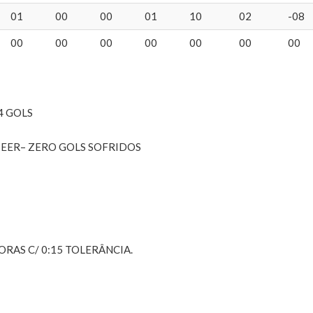
01
00
00
01
10
02
-08
00
00
00
00
00
00
00
4 GOLS
BEER– ZERO GOLS SOFRIDOS
ORAS C/ 0:15 TOLERÂNCIA.