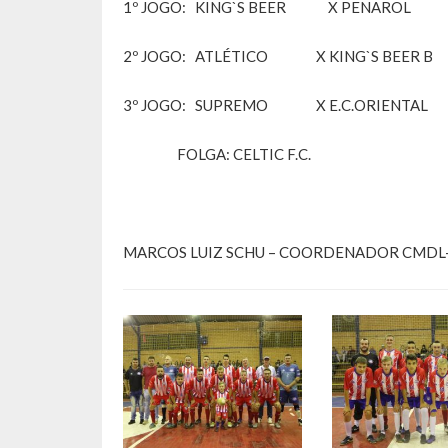
1º JOGO: KING`S BEER X PENAROL
2º JOGO: ATLÉTICO X KING`S BEER B
3º JOGO: SUPREMO X E.C.ORIENTAL
FOLGA: CELTIC F.C.
MARCOS LUIZ SCHU – COORDENADOR CMDL