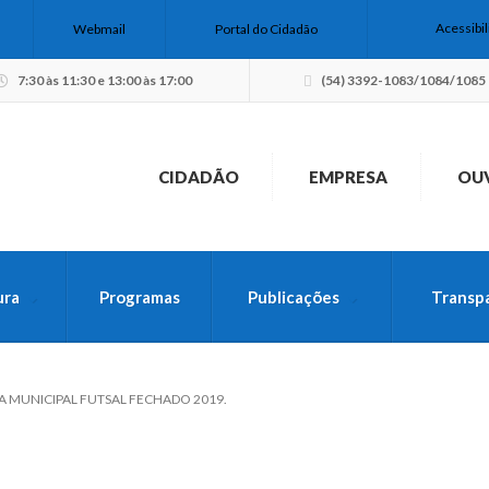
Acessibi
Webmail
Portal do Cidadão
7:30 às 11:30 e 13:00 às 17:00
(54) 3392-1083/1084/1085
CIDADÃO
EMPRESA
OU
ura
Programas
Publicações
Transp
USCA PELO SITE
 MUNICIPAL FUTSAL FECHADO 2019.