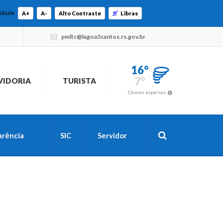
lidade
A+
A-
Alto Contraste
Libras
pmltc@lagoa3cantos.rs.gov.br
16°
7°
VIDORIA
TURISTA
Chuvas esparsas
arência
SIC
Servidor