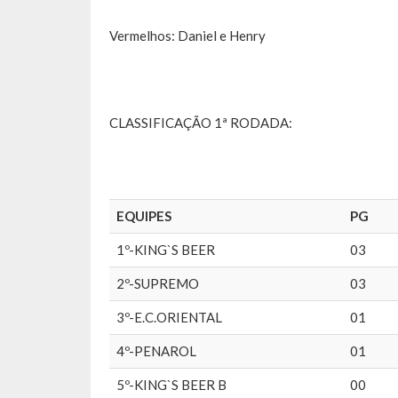
Vermelhos: Daniel e Henry
CLASSIFICAÇÃO 1ª RODADA:
EQUIPES
PG
1º-KING`S BEER
03
2º-SUPREMO
03
3º-E.C.ORIENTAL
01
4º-PENAROL
01
5º-KING`S BEER B
00