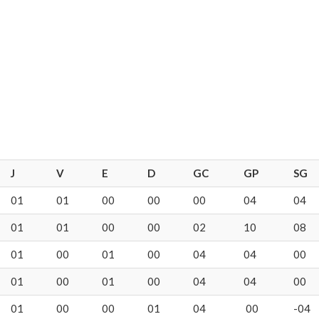
J
V
E
D
GC
GP
SG
01
01
00
00
00
04
04
01
01
00
00
02
10
08
01
00
01
00
04
04
00
01
00
01
00
04
04
00
01
00
00
01
04
00
-04