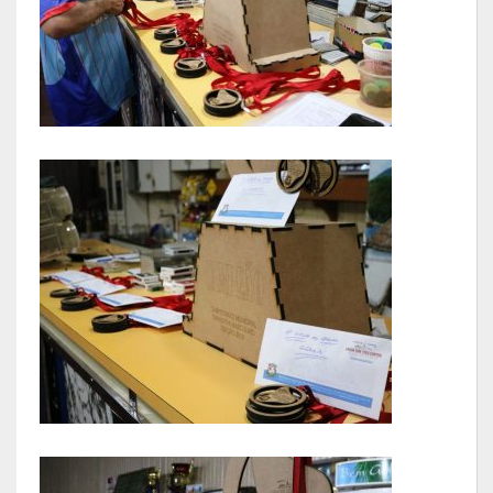
Parcerias – LEI 13.019/2014
RGF
RPPS
RREO
PPA
LOA
LDO
Transparência
Apresentação
Portal da Transparência