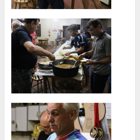
Lei de Acesso à Informação – LAI
Acesso a Informação – SIC
O que é?
Perguntas e Respostas
Formulário de Pedido de Informações
Formulário de Recurso
Relatório Anual de Solicitações – SIC
SIC
Servidor
Gestão Interna – GOVBR (Sistema)