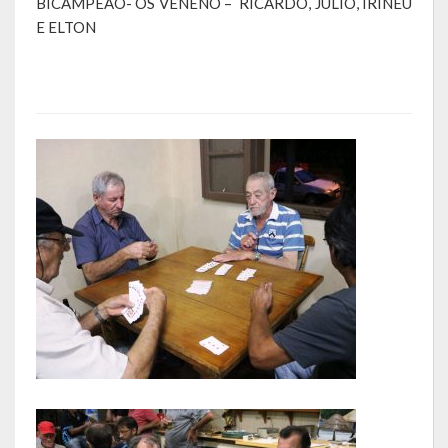
BICAMPEÃO- OS VENENO – RICARDO, JULIO, IRINEU
de paixão e muitas conquistas
E ELTON
A História da Praça da Lagoa
A História da Igreja Adventista do Sétimo Dia
A História da Comunidade Católica Nossa Senhora da Assunção
de Linha Glória
A História da Comunidade Evangélica de Linha Glória
A História da Comunidade Católica São José de Linha Ojeriza
Pontos Turísticos
Gastronomia
Hospedagem
Calendário de Eventos