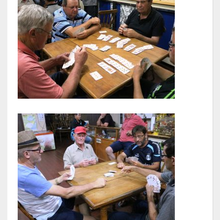
Galeria de Soberanas
Galeria de Vereadores
Galeria de Fotos
Vídeos
Programas
Publicações
Covid 19
Planos
Publicações Oficiais
SIAFIC