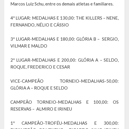
Marcos Luiz Schu, entre os demais atletas e familiares.
Obras, Serviços Urbanos e Trânsito
4º LUGAR: MEDALHAS E 130,00: THE KILLERS – NENE,
Saúde
FERNANDO, NÉLIO E CÁSSIO
Cultura
3º LUGAR-MEDALHAS E 180,00: GLÓRIA B – SERGIO,
VILMAR E MALDO
Histórias
A História da Comunidade Católica Nossa Senhora de Lourdes
2º LUGAR-MEDALHAS E 200,00: GLÓRIA A – SELDO,
de Vila Seca
ROQUE, FREDERICO E CESAR
A História da Comunidade Evangélica de Linha Kronenthal
VICE-CAMPEÃO TORNEIO-MEDALHAS-50,00:
GLÓRIA A – ROQUE E SELDO
A história da Comunidade Católica São Paulo de Lagoa dos Três
Cantos
CAMPEÃO TORNEIO-MEDALHAS E 100,00: OS
RESERVAS – ALMIRO E IRINEU
A História da Comunidade Evangélica de Confissão Luterana no
Brasil de Lagoa dos Três Cantos
1º CAMPEÃO-TROFÉU-MEDALHAS E 300,00:
A história marcante do Grêmio Esportivo Lagoense: uma história