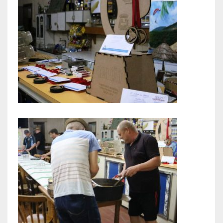
Links Úteis
Emendas Parlament. EC 105 FNS
Emendas Parlamentares Federais
Convênios com o Estado
Emendas Parlamentares Estaduais
Fala Cidadão
ITBI Online
Portal do Cidadão
Carta de Serviços ao Usuário
Transparência 2015