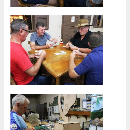
Contas
Contas – TCE
Relatório Anual de Gestão
Editais de Concursos/Processos Seletivos
Editais de Licitações
LicitaCon Cidadão
Prestação de Contas
Demonstrativos Contábeis
Legislativo
Legislação
Lei Municipal