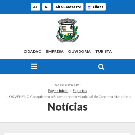
A+
A-
Alto Contraste
Libras
CIDADÃO
EMPRESA
OUVIDORIA
TURISTA
FAÇA SUA BUSCA PELO SITE
O Município
Você está em:
Página Inicial
Esportes
Histórico
OS VENENO Conquistam o Bicampeonato Municipal de Canastra Masculino
Notícias
Localização
Origem do Nome
Estatísticas