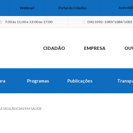
Acessibi
Webmail
Portal do Cidadão
7:30 às 11:30 e 13:00 às 17:00
(54) 3392-1083/1084/1085
CIDADÃO
EMPRESA
OU
ura
Programas
Publicações
Transp
USCA PELO SITE
 VIGILÂNCIAS EM SAÚDE