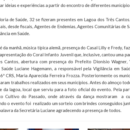
 ideias e experiências a partir do encontro de diferentes município
oria de Saúde, 32 se fizeram presentes em Lagoa dos Três Cantos
nais, desde fiscais, Agentes de Endemias, Agentes Comunitárias de S
lância em Saúde.
 da manhã, música típica alemã, presença do Casal Lilly e Fredy, fa
apresentação do Coral Infanto Juvenil que, inclusive, cantou uma pa
ês Cantos, abertura com presença do Prefeito Dionísio Wagner, 
da Saúde Luciane Hagemann, a responsável pela Vigilância em Saú
 6ª CRS, Maria Aparecida Ferreira Frozza. Posteriormente os munic
aram trabalhos realizados em seus municípios. Antes do almoço tod
da lagoa, local que serviu para a foto oficial do evento. Pela par
ico Cultivo do Passado, onde através da dança mostraram a cu
ndo o evento foi realizado um sorteio com brindes conseguidos jun
palavra da Secretária Luciane agradecendo a presença de todos.