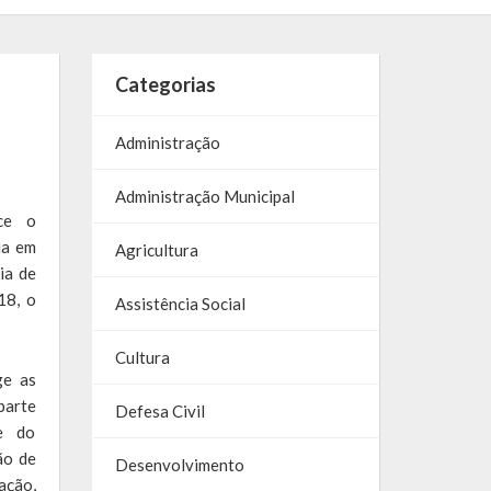
Categorias
Administração
Administração Municipal
ce o
ia em
Agricultura
ia de
18, o
Assistência Social
Cultura
ge as
parte
Defesa Civil
de do
ão de
Desenvolvimento
ação,