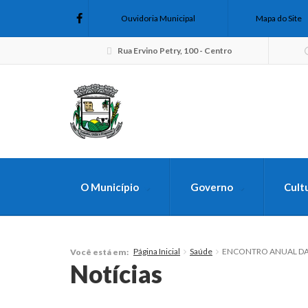
Ouvidoria Municipal
Mapa do Site
Rua Ervino Petry, 100 - Centro
O Município
Governo
Cult
FAÇA SUA B
Página Inicial
Saúde
ENCONTRO ANUAL DAS
Você está em:
Notícias