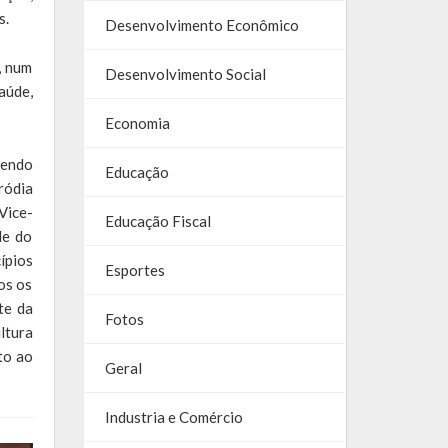
s.
Desenvolvimento Econômico
, num
Desenvolvimento Social
aúde,
Economia
zendo
Educação
ródia
Vice-
Educação Fiscal
de do
ípios
Esportes
os os
te da
Fotos
ltura
to ao
Geral
Industria e Comércio