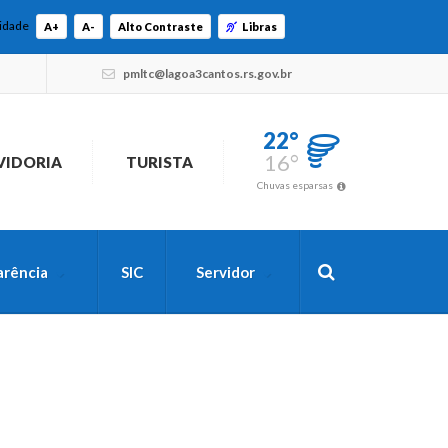
lidade
A+
A-
Alto Contraste
Libras
pmltc@lagoa3cantos.rs.gov.br
22°
16°
VIDORIA
TURISTA
Chuvas esparsas
arência
SIC
Servidor