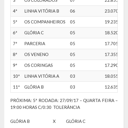
A História da Praça da Lagoa
4ª
LINHA VITÓRIA B
06
23.070
A História da Igreja Adventista do Sétimo Dia
5ª
OS COMPANHEIROS
05
19.235
A História da Comunidade Católica Nossa Senhora da Assunção
6ª
GLÓRIA C
05
18.520
de Linha Glória
7ª
PARCERIA
05
17.705
A História da Comunidade Evangélica de Linha Glória
8ª
OS VENENO
05
17.355
A História da Comunidade Católica São José de Linha Ojeriza
9ª
OS CORINGAS
05
17.290
Pontos Turísticos
10ª
LINHA VITÓRIA A
03
18.055
Gastronomia
11ª
GLÓRIA B
03
12.635
Hospedagem
PRÓXIMA: 5ª RODADA: 27/09/17 – QUARTA FEIRA –
19:00 HORAS C/0:30 TOLERÂNCIA
Calendário de Eventos
GLÓRIA B X GLÓRIA C
Galeria de Soberanas