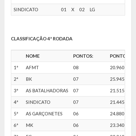
Relatório Anual de Gestão
SINDICATO
01
X
02
LG
Editais de Concursos/Processos Seletivos
Editais de Licitações
CLASSIFICAÇÃO 4ª RODADA
LicitaCon Cidadão
NOME
PONTOS:
PONTOS KO
Prestação de Contas
1ª
AFMT
08
20.960
Demonstrativos Contábeis
2ª
BK
07
25.945
Legislativo
3ª
AS BATALHADORAS
07
21.515
Legislação
4ª
SINDICATO
07
21.445
Lei Municipal
5ª
AS GARÇONETES
06
24.880
Parcerias – LEI 13.019/2014
6ª
MK
06
23.340
RGF