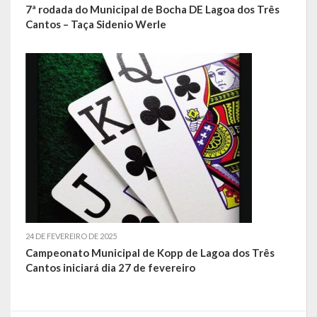
O que é?
7ª rodada do Municipal de Bocha DE Lagoa dos Três
Cantos – Taça Sidenio Werle
Perguntas e Respostas
Formulário de Pedido de Informações
Formulário de Recurso
Relatório Anual de Solicitações – SIC
SIC
Servidor
Gestão Interna – GOVBR (Sistema)
24 DE FEVEREIRO DE 2025
Campeonato Municipal de Kopp de Lagoa dos Três
Gestão Saúde – GOVBR
Cantos iniciará dia 27 de fevereiro
Gestão Educação – Educar Web