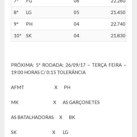
7ª
FG
06
22.260
8ª
LG
05
21.450
RPPS
9ª
PH
04
22.740
RREO
10ª
SK
04
21.830
PPA
LOA
PRÓXIMA: 5ª RODADA: 26/09/17 – TERÇA FEIRA –
LDO
19:00 HORAS C/ 0:15 TOLERÂNCIA
Transparência
AFMT X PH
Apresentação
MK X AS GARÇONETES
Portal da Transparência
AS BATALHADORAS X BK
Links Úteis
SK X LG
Emendas Parlament. EC 105 FNS