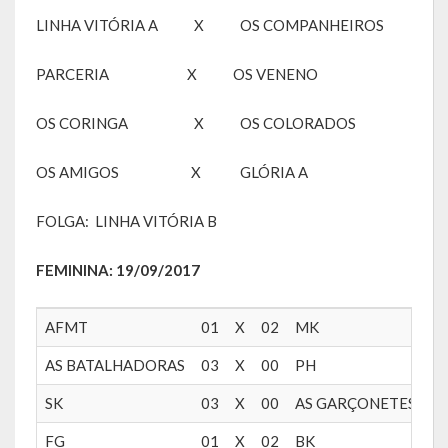
Galeria de Vereadores
LINHA VITÓRIA A X OS COMPANHEIROS
Galeria de Fotos
PARCERIA X OS VENENO
Vídeos
OS CORINGA X OS COLORADOS
Programas
OS AMIGOS X GLÓRIA A
Publicações
FOLGA: LINHA VITÓRIA B
Covid 19
FEMININA: 19/09/2017
Publicações Oficiais
AFMT
01
X
02
MK
SIAFIC
AS BATALHADORAS
03
X
00
PH
Contas
SK
03
X
00
AS GARÇONETES
Contas – TCE
FG
01
X
02
BK