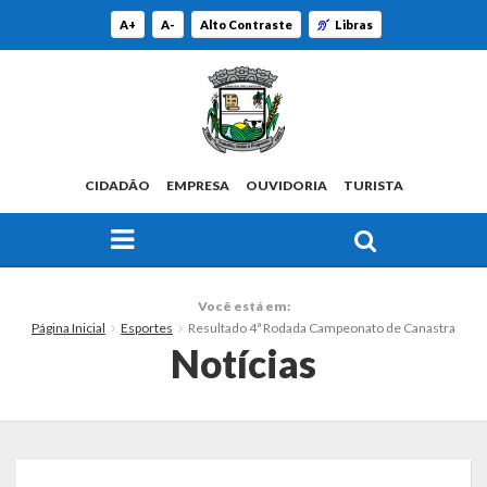
A+
A-
Alto Contraste
Libras
CIDADÃO
EMPRESA
OUVIDORIA
TURISTA
FAÇA SUA BUSCA PELO SITE
O Município
Você está em:
Página Inicial
Esportes
Resultado 4ª Rodada Campeonato de Canastra
Histórico
Notícias
Localização
Origem do Nome
Estatísticas