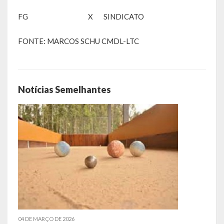
Emendas Parlamentares Federais
FG X SINDICATO
Convênios com o Estado
FONTE: MARCOS SCHU CMDL-LTC
Emendas Parlamentares Estaduais
Fala Cidadão
Notícias Semelhantes
ITBI Online
Portal do Cidadão
Carta de Serviços ao Usuário
Transparência 2015
Lei de Acesso à Informação – LAI
Acesso a Informação – SIC
04 DE MARÇO DE 2026