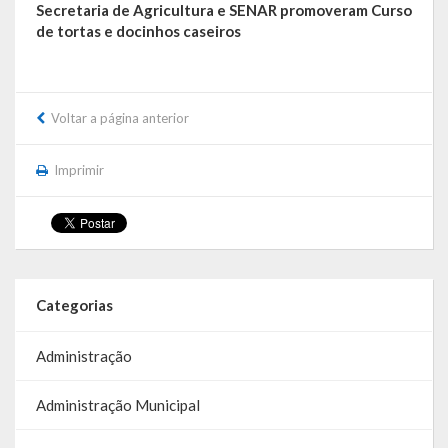
Secretaria de Agricultura e SENAR promoveram Curso
Galeria de Soberanas
de tortas e docinhos caseiros
Galeria de Vereadores
Galeria de Fotos
Voltar a página anterior
Vídeos
Imprimir
Programas
Publicações
Covid 19
Categorias
Planos
Administração
Publicações Oficiais
Administração Municipal
SIAFIC