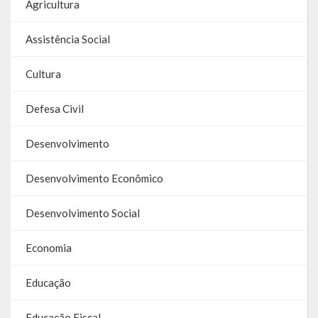
Agricultura
Contas
Assistência Social
Contas – TCE
Relatório Anual de Gestão
Cultura
Editais de Concursos/Processos Seletivos
Defesa Civil
Editais de Licitações
Desenvolvimento
LicitaCon Cidadão
Desenvolvimento Econômico
Prestação de Contas
Desenvolvimento Social
Demonstrativos Contábeis
Economia
Legislativo
Educação
Legislação
Lei Municipal
Educação Fiscal