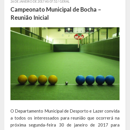
26 DE JANEIRO DE 2017 AS 07:52 /
GERAL
Campeonato Municipal de Bocha –
Símbolos
Reunião Inicial
Governo
Administração
Ex-Administradores
Conselhos Municipais
Secretarias
Administração, Fazenda e Planejamento
Desenvolvimento Econômico
O Departamento Municipal de Desporto e Lazer convida
Desenvolvimento Social
a todos os interessados para reunião que ocorrerá na
próxima segunda-feira 30 de janeiro de 2017 para
Educação, Cultura, Turismo, Desporto e Lazer