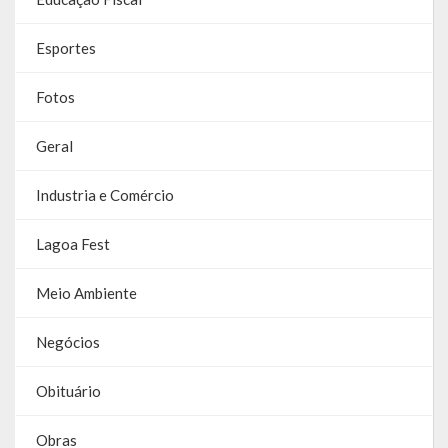
Parcerias – LEI 13.019/2014
Esportes
RGF
Fotos
RPPS
Geral
RREO
Industria e Comércio
PPA
Lagoa Fest
LOA
Meio Ambiente
LDO
Negócios
Transparência
Obituário
Apresentação
Portal da Transparência
Obras