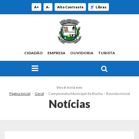
A+
A-
Alto Contraste
Libras
CIDADÃO
EMPRESA
OUVIDORIA
TURISTA
FAÇA SUA BUSCA PELO SITE
O Município
Você está em:
Página Inicial
Geral
Campeonato Municipal de Bocha – Reunião Inicial
Histórico
Notícias
Localização
Origem do Nome
Estatísticas