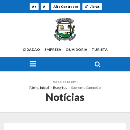
A+
A-
Alto Contraste
Libras
CIDADÃO
EMPRESA
OUVIDORIA
TURISTA
FAÇA SUA BUSCA PELO SITE
O Município
Você está em:
Página Inicial
Esportes
Supremo Campeão
Histórico
Notícias
Localização
Origem do Nome
Estatísticas