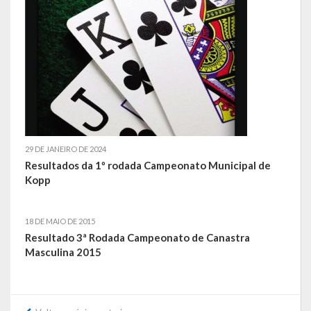
Galeria de Soberanas
Galeria de Vereadores
Galeria de Fotos
Vídeos
Programas
29 DE JANEIRO DE 2024
Resultados da 1º rodada Campeonato Municipal de
Publicações
Kopp
Covid 19
18 DE MAIO DE 2015
Planos
Resultado 3ª Rodada Campeonato de Canastra
Masculina 2015
Publicações Oficiais
SIAFIC