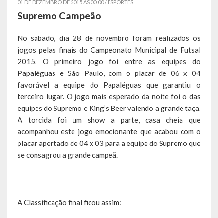
01 DE DEZEMBRO DE 2015 AS 00:00 /
ESPORTES
Supremo Campeão
Símbolos
No sábado, dia 28 de novembro foram realizados os
Governo
jogos pelas finais do Campeonato Municipal de Futsal
2015. O primeiro jogo foi entre as equipes do
Administração
Papaléguas e São Paulo, com o placar de 06 x 04
favorável a equipe do Papaléguas que garantiu o
Ex-Administradores
terceiro lugar. O jogo mais esperado da noite foi o das
Conselhos Municipais
equipes do Supremo e King’s Beer valendo a grande taça.
A torcida foi um show a parte, casa cheia que
Secretarias
acompan
hou este jogo emocionante que acabou com o
placar apertado de 04 x 03 para a equipe do Supremo que
Administração, Fazenda e Planejamento
se consagrou a grande campeã.
Desenvolvimento Econômico
Desenvolvimento Social
A Classificação final ficou assim:
Educação, Cultura, Turismo, Desporto e Lazer