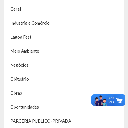
Links Úteis
Geral
Emendas Parlament. EC 105 FNS
Industria e Comércio
Emendas Parlamentares Federais
Lagoa Fest
Convênios com o Estado
Meio Ambiente
Emendas Parlamentares Estaduais
Negócios
Fala Cidadão
Obituário
ITBI Online
Obras
Portal do Cidadão
Oportunidades
Carta de Serviços ao Usuário
Transparência 2015
PARCERIA PUBLICO-PRIVADA