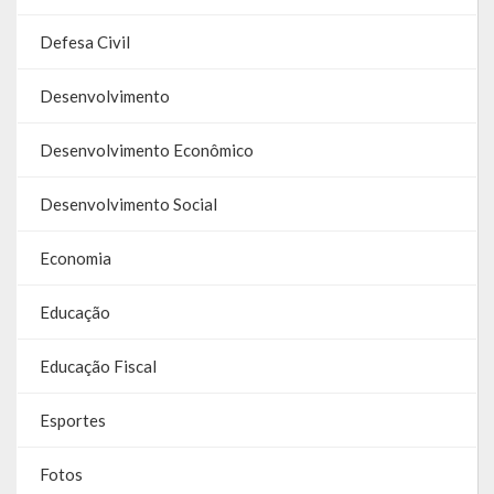
Defesa Civil
Parcerias – LEI 13.019/2014
RGF
Desenvolvimento
RPPS
Desenvolvimento Econômico
RREO
Desenvolvimento Social
PPA
Economia
LOA
Educação
LDO
Educação Fiscal
Transparência
Esportes
Apresentação
Fotos
Portal da Transparência