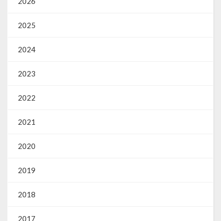
2026
Gestão Saúde – GOVBR
Gestão Educação – Educar Web
2025
Webmail
2024
2023
2022
2021
2020
2019
2018
2017