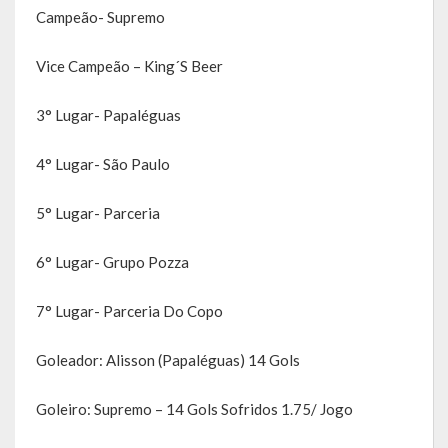
Campeão- Supremo
Obras, Serviços Urbanos e Trânsito
Vice Campeão – King´S Beer
Saúde
3° Lugar- Papaléguas
Cultura
Histórias
4° Lugar- São Paulo
A História da Comunidade Católica Nossa Senhora de Lourdes
5° Lugar- Parceria
de Vila Seca
6° Lugar- Grupo Pozza
A História da Comunidade Evangélica de Linha Kronenthal
7° Lugar- Parceria Do Copo
A história da Comunidade Católica São Paulo de Lagoa dos Três
Cantos
Goleador: Alisson (Papaléguas) 14 Gols
A História da Comunidade Evangélica de Confissão Luterana no
Brasil de Lagoa dos Três Cantos
Goleiro: Supremo – 14 Gols Sofridos 1.75/ Jogo
A história marcante do Grêmio Esportivo Lagoense: uma história