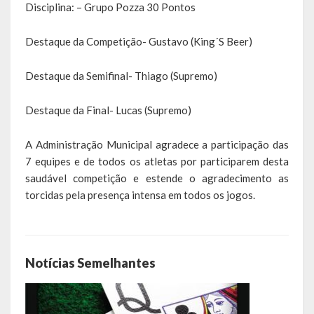
Disciplina: – Grupo Pozza 30 Pontos
de paixão e muitas conquistas
Destaque da Competição- Gustavo (King´S Beer)
A História da Praça da Lagoa
A História da Igreja Adventista do Sétimo Dia
Destaque da Semifinal- Thiago (Supremo)
A História da Comunidade Católica Nossa Senhora da Assunção
Destaque da Final- Lucas (Supremo)
de Linha Glória
A Administração Municipal agradece a participação das
A História da Comunidade Evangélica de Linha Glória
7 equipes e de todos os atletas por participarem desta
saudável competição e estende o agradecimento as
A História da Comunidade Católica São José de Linha Ojeriza
torcidas pela presença intensa em todos os jogos.
Pontos Turísticos
Gastronomia
Notícias Semelhantes
Hospedagem
Calendário de Eventos