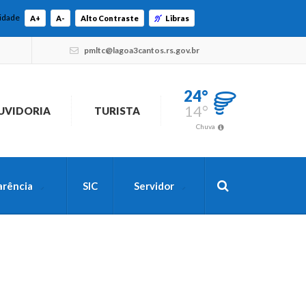
lidade
A+
A-
Alto Contraste
Libras
pmltc@lagoa3cantos.rs.gov.br
24°
14°
UVIDORIA
TURISTA
Chuva
arência
SIC
Servidor