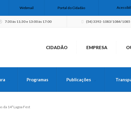
Acessibi
Webmail
Portal do Cidadão
7:30 às 11:30 e 13:00 às 17:00
(54) 3392-1083/1084/1085
CIDADÃO
EMPRESA
O
ura
Programas
Publicações
Transp
USCA PELO SITE
s da 14ª Lagoa Fest