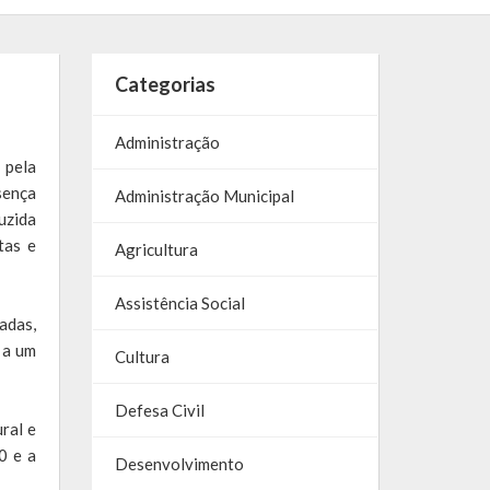
Categorias
Administração
 pela
sença
Administração Municipal
uzida
tas e
Agricultura
Assistência Social
adas,
 a um
Cultura
Defesa Civil
ral e
0 e a
Desenvolvimento