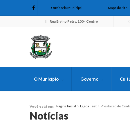
Ouvidoria Municipal
Mapa do Site
Rua Ervino Petry, 100 - Centro
O Município
Governo
Cult
FAÇA SUA B
Página Inicial
Lagoa Fest
Prestação de Conta
Você está em:
Notícias