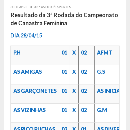
30 DE ABRIL DE 2015 AS 00:00 /
ESPORTES
Símbolos
Resultado da 3ª Rodada do Campeonato
de Canastra Feminina
Governo
DIA 28/04/15
Administração
Ex-Administradores
P.H
01
X
02
AFMT
Conselhos Municipais
AS AMIGAS
01
X
02
G.S
Secretarias
Administração, Fazenda e Planejamento
AS GARÇONETES
01
X
02
AS INICIANT
Desenvolvimento Econômico
AS VIZINHAS
01
X
02
G.M
Desenvolvimento Social
Educação, Cultura, Turismo, Desporto e Lazer
AS PICO RUCHAS
02
X
01
AS DIVERTID