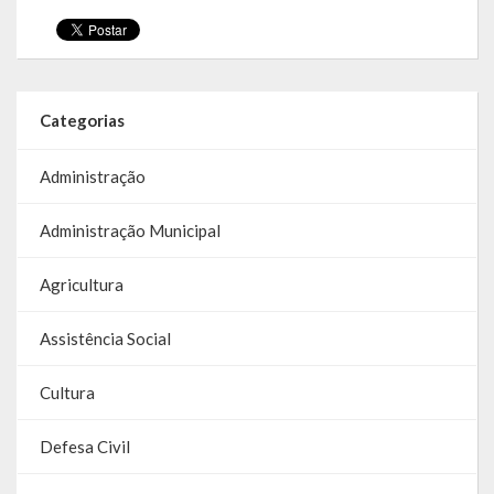
Parcerias – LEI 13.019/2014
RGF
Categorias
RPPS
Administração
RREO
Administração Municipal
PPA
LOA
Agricultura
LDO
Assistência Social
Transparência
Cultura
Apresentação
Defesa Civil
Portal da Transparência