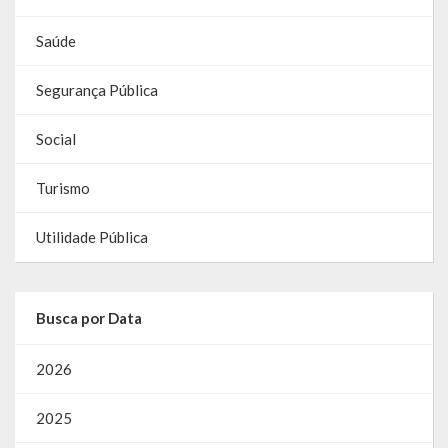
Gestão Saúde – GOVBR
Saúde
Gestão Educação – Educar Web
Segurança Pública
Webmail
Social
Turismo
Utilidade Pública
Busca por Data
2026
2025