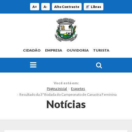
A+
A-
Alto Contraste
Libras
CIDADÃO
EMPRESA
OUVIDORIA
TURISTA
FAÇA SUA BUSCA PELO SITE
O Município
Você está em:
Página Inicial
Esportes
Histórico
Resultado da 3ª Rodada do Campeonato de Canastra Feminina
Notícias
Localização
Origem do Nome
Estatísticas