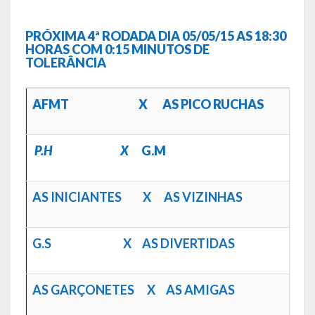
Galeria de Soberanas
PRÓXIMA 4ª RODADA DIA 05/05/15 AS 18:30
Galeria de Vereadores
HORAS COM 0:15 MINUTOS DE
TOLERÂNCIA
Galeria de Fotos
AFMT X AS PICO RUCHAS
Vídeos
Programas
P.H X
G.M
Publicações
AS INICIANTES X AS VIZINHAS
Covid 19
Planos
G.S X AS DIVERTIDAS
Publicações Oficiais
AS GARÇONETES X AS AMIGAS
SIAFIC