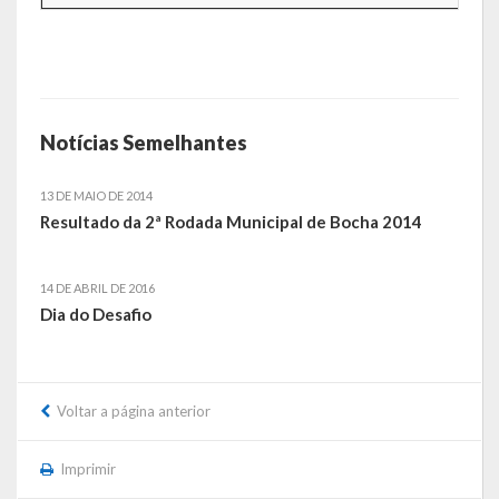
Contas
Contas – TCE
Relatório Anual de Gestão
Notícias Semelhantes
Editais de Concursos/Processos Seletivos
13 DE MAIO DE 2014
Editais de Licitações
Resultado da 2ª Rodada Municipal de Bocha 2014
LicitaCon Cidadão
14 DE ABRIL DE 2016
Prestação de Contas
Dia do Desafio
Demonstrativos Contábeis
Legislativo
Voltar a página anterior
Legislação
Imprimir
Lei Municipal