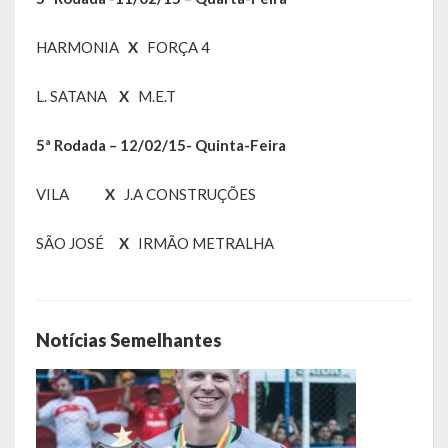
Galeria de Vereadores
HARMONIA
X
FORÇA 4
Galeria de Fotos
L. SATANA
X
M.E.T
Vídeos
5ª Rodada – 12/02/15- Quinta-Feira
Programas
VILA
X
J.A CONSTRUÇÕES
Publicações
SÃO JOSÉ
X
IRMÃO METRALHA
Covid 19
Publicações Oficiais
SIAFIC
Notícias Semelhantes
Contas
Contas – TCE