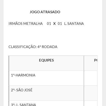
Saúde
JOGO ATRASADO
Cultura
IRMÃOS METRALHA 01
X
01 L. SANTANA
Histórias
A História da Comunidade Católica Nossa Senhora de Lourdes
de Vila Seca
CLASSIFICAÇÃO: 4ª RODADA
A História da Comunidade Evangélica de Linha Kronenthal
EQUIPES
PONT
A história da Comunidade Católica São Paulo de Lagoa dos Três
Cantos
1º-HARMONIA
07
A História da Comunidade Evangélica de Confissão Luterana no
Brasil de Lagoa dos Três Cantos
2º- SÃO JOSÉ
06
A história marcante do Grêmio Esportivo Lagoense: uma história
de paixão e muitas conquistas
3º- L. SANTANA
04