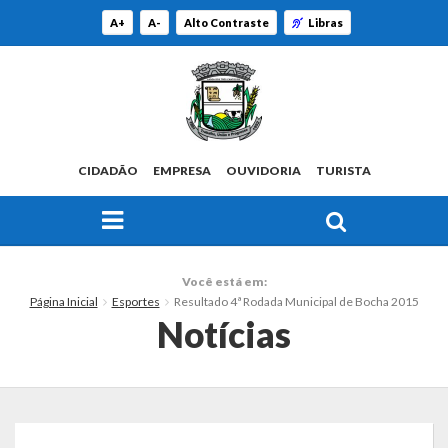
A+
A-
Alto Contraste
Libras
CIDADÃO
EMPRESA
OUVIDORIA
TURISTA
FAÇA SUA BUSCA PELO SITE
O Município
Você está em:
Página Inicial
Esportes
Resultado 4ª Rodada Municipal de Bocha 2015
Histórico
Notícias
Localização
Origem do Nome
Estatísticas