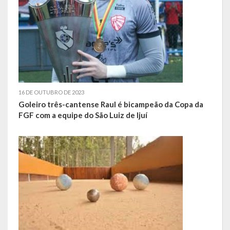
Relatório Anual de Gestão
Editais de Concursos/Processos Seletivos
Editais de Licitações
LicitaCon Cidadão
16 DE OUTUBRO DE 2023
Prestação de Contas
Goleiro três-cantense Raul é bicampeão da Copa da
FGF com a equipe do São Luiz de Ijuí
Demonstrativos Contábeis
Legislativo
Legislação
Lei Municipal
Parcerias – LEI 13.019/2014
RGF