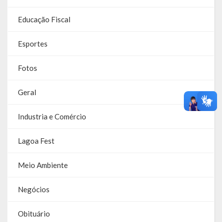
O que é?
Educação Fiscal
Perguntas e Respostas
Esportes
Formulário de Pedido de Informações
Fotos
Formulário de Recurso
Relatório Anual de Solicitações – SIC
Geral
SIC
Industria e Comércio
Servidor
Lagoa Fest
Gestão Interna – GOVBR (Sistema)
Meio Ambiente
Gestão Saúde – GOVBR
Negócios
Gestão Educação – Educar Web
Obituário