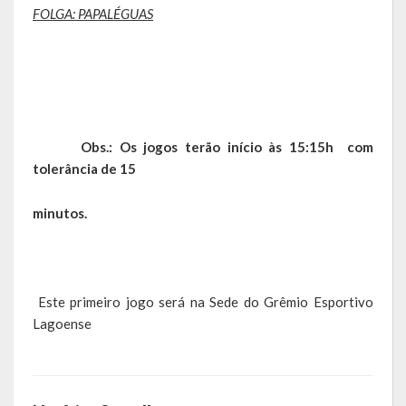
FOLGA: PAPALÉGUAS
de paixão e muitas conquistas
A História da Praça da Lagoa
A História da Igreja Adventista do Sétimo Dia
A História da Comunidade Católica Nossa Senhora da Assunção
Obs.: Os jogos terão início às 15:15h com
de Linha Glória
tolerância de 15
A História da Comunidade Evangélica de Linha Glória
minutos.
A História da Comunidade Católica São José de Linha Ojeriza
Pontos Turísticos
Este primeiro jogo será na Sede do Grêmio Esportivo
Gastronomia
Lagoense
Hospedagem
Calendário de Eventos