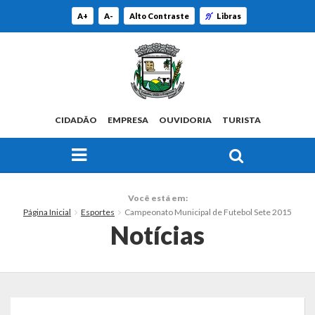
A+
A-
Alto Contraste
Libras
CIDADÃO
EMPRESA
OUVIDORIA
TURISTA
FAÇA SUA BUSCA PELO SITE
O Município
Você está em:
Página Inicial
Esportes
Campeonato Municipal de Futebol Sete 2015
Histórico
Notícias
Localização
Origem do Nome
Estatísticas