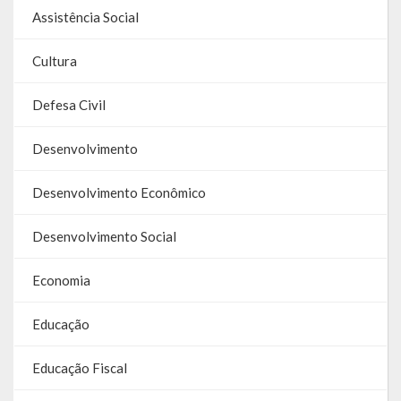
Assistência Social
Parcerias – LEI 13.019/2014
Cultura
RGF
Defesa Civil
RPPS
Desenvolvimento
RREO
PPA
Desenvolvimento Econômico
LOA
Desenvolvimento Social
LDO
Economia
Transparência
Educação
Apresentação
Educação Fiscal
Portal da Transparência