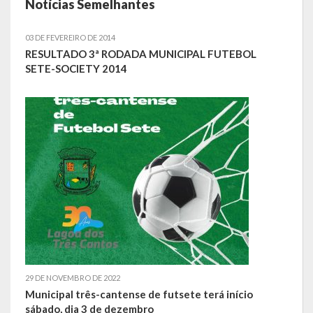
Notícias Semelhantes
Galeria de Soberanas
03 DE FEVEREIRO DE 2014
Galeria de Vereadores
RESULTADO 3ª RODADA MUNICIPAL FUTEBOL
SETE-SOCIETY 2014
Galeria de Fotos
Vídeos
Programas
Publicações
Covid 19
Planos
Publicações Oficiais
29 DE NOVEMBRO DE 2022
Municipal três-cantense de futsete terá início
SIAFIC
sábado, dia 3 de dezembro