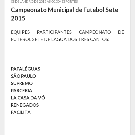
08 DE JANEIRO DE 2015 AS 00:00 /
ESPORTES
Campeonato Municipal de Futebol Sete
Símbolos
2015
Governo
EQUIPES PARTICIPANTES CAMPEONATO DE
FUTEBOL SETE DE LAGOA DOS TRÊS CANTOS:
Administração
Ex-Administradores
Conselhos Municipais
PAPALÉGUAS
SÃO PAULO
Secretarias
SUPREMO
PARCERIA
Administração, Fazenda e Planejamento
LA CASA DA VÓ
Desenvolvimento Econômico
RENEGADOS
FACILITA
Desenvolvimento Social
Educação, Cultura, Turismo, Desporto e Lazer