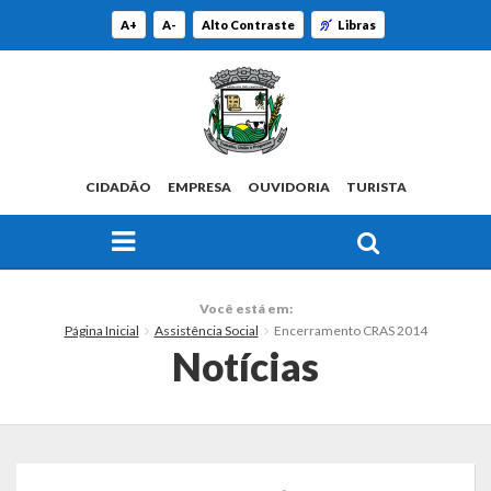
A+
A-
Alto Contraste
Libras
CIDADÃO
EMPRESA
OUVIDORIA
TURISTA
FAÇA SUA BUSCA PELO SITE
O Município
Você está em:
Página Inicial
Assistência Social
Encerramento CRAS 2014
Histórico
Notícias
Localização
Origem do Nome
Estatísticas