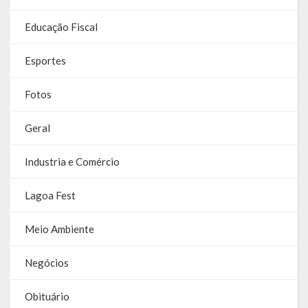
Galeria de Vereadores
Educação Fiscal
Galeria de Fotos
Esportes
Vídeos
Fotos
Programas
Geral
Publicações
Industria e Comércio
Covid 19
Lagoa Fest
Publicações Oficiais
Meio Ambiente
SIAFIC
Contas
Negócios
Contas – TCE
Obituário