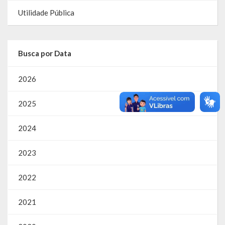
Utilidade Pública
RPPS
RREO
Busca por Data
PPA
2026
LOA
2025
LDO
2024
Transparência
2023
Apresentação
Portal da Transparência
2022
Links Úteis
2021
Emendas Parlament. EC 105 FNS