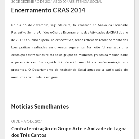
30 DE DEZEMBRO DE 2014 AS 00:00 /
ASSISTÊNCIA SOCIAL
Encerramento CRAS 2014
Símbolos
No dia 15 de dezembro, segunda-feira, foi realizado no Anexo da Sociedade
Governo
Recreativa Sempre Unidos o Chá de Encerramento das Atividades do CRAS do ano
de 2014. O público superou as expectativas, sendo reflexo do reconhecimento das
Administração
boas práticas realizadas em diversos segmentos. Na noite foi realizada uma
Ex-Administradores
exposição dos trabalhos feitos pelos grupos de mulheres, grupos da melhor idade
e pelas crianças. Em seguida foi oferecido um chá de confraternização aos
Secretarias
presentes. O Departamento da Assistência Social agradece a participação de
membros e comunidade em geral.
Administração, Fazenda e Planejamento
Desenvolvimento Econômico
Notícias Semelhantes
Desenvolvimento Social
Educação, Cultura, Turismo, Desporto e Lazer
08 DE MAIO DE 2014
Confraternização do Grupo Arte e Amizade de Lagoa
Obras, Serviços Urbanos e Trânsito
dos Três Cantos