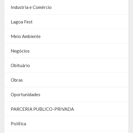
Contas
Industria e Comércio
Contas – TCE
Lagoa Fest
Relatório Anual de Gestão
Meio Ambiente
Editais de Concursos/Processos Seletivos
Negócios
Editais de Licitações
Obituário
LicitaCon Cidadão
Obras
Prestação de Contas
Demonstrativos Contábeis
Oportunidades
Legislativo
PARCERIA PUBLICO-PRIVADA
Legislação
Política
Lei Municipal