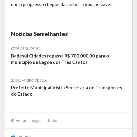
que o progresso chegue da melhor forma possível.
Obras, Serviços Urbanos e Trânsito
Saúde
Notícias Semelhantes
Cultura
07 DE ABRIL DE 2014
Histórias
Badesul Cidades repassa R$ 700.000,00 para o
município de Lagoa dos Três Cantos
A História da Comunidade Católica Nossa Senhora de Lourdes
de Vila Seca
21 DE JANEIRO DE 2016
A História da Comunidade Evangélica de Linha Kronenthal
Prefeito Municipal Visita Secretaria de Transportes
do Estado
A história da Comunidade Católica São Paulo de Lagoa dos Três
Cantos
A História da Comunidade Evangélica de Confissão Luterana no
Voltar a página anterior
Brasil de Lagoa dos Três Cantos
A história marcante do Grêmio Esportivo Lagoense: uma história
Imprimir