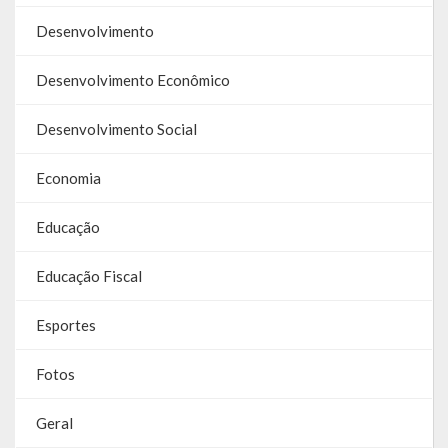
Galeria de Soberanas
Desenvolvimento
Galeria de Vereadores
Desenvolvimento Econômico
Galeria de Fotos
Desenvolvimento Social
Vídeos
Economia
Programas
Educação
Publicações
Educação Fiscal
Covid 19
Esportes
Planos
Fotos
Publicações Oficiais
SIAFIC
Geral