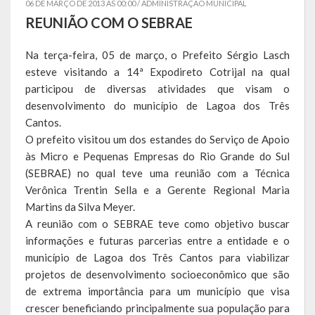
06 DE MARÇO DE 2013 AS 00:00 /
ADMINISTRAÇÃO MUNICIPAL
REUNIÃO COM O SEBRAE
Símbolos
Na terça-feira, 05 de março, o Prefeito Sérgio Lasch
Governo
esteve visitando a 14ª Expodireto Cotrijal na qual
participou de diversas atividades que visam o
Administração
desenvolvimento do município de Lagoa dos Três
Cantos.
Ex-Administradores
O prefeito visitou um dos estandes do Serviço de Apoio
Conselhos Municipais
às Micro e Pequenas Empresas do Rio Grande do Sul
(SEBRAE) no qual teve uma reunião com a Técnica
Secretarias
Verônica Trentin Sella e a Gerente Regional Maria
Martins da Silva Meyer.
Administração, Fazenda e Planejamento
A reunião com o SEBRAE teve como objetivo buscar
informações e futuras parcerias entre a entidade e o
Desenvolvimento Econômico
município de Lagoa dos Três Cantos para viabilizar
projetos de desenvolvimento socioeconômico que são
Desenvolvimento Social
de extrema importância para um município que visa
Educação, Cultura, Turismo, Desporto e Lazer
crescer beneficiando principalmente sua população para