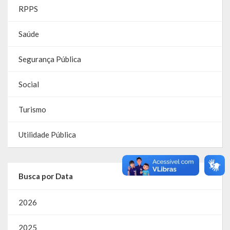
RPPS
Parcerias – LEI 13.019/2014
Saúde
RGF
Segurança Pública
RPPS
Social
RREO
Turismo
PPA
LOA
Utilidade Pública
LDO
Busca por Data
Transparência
Apresentação
2026
Portal da Transparência
2025