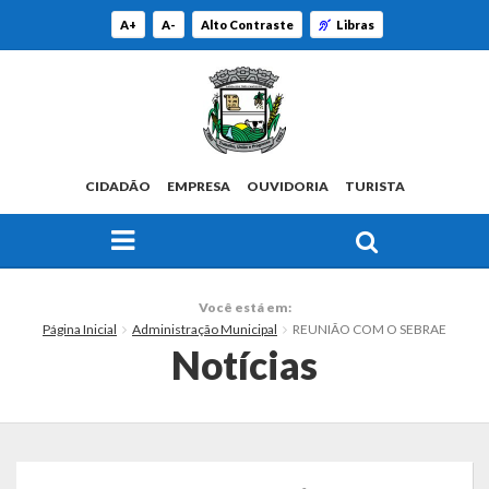
A+
A-
Alto Contraste
Libras
CIDADÃO
EMPRESA
OUVIDORIA
TURISTA
FAÇA SUA BUSCA PELO SITE
O Município
Você está em:
Página Inicial
Administração Municipal
REUNIÃO COM O SEBRAE
Histórico
Notícias
Localização
Origem do Nome
Estatísticas