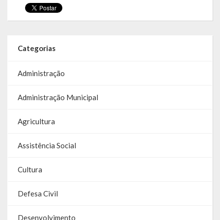
Galeria de Soberanas
Galeria de Vereadores
Categorias
Galeria de Fotos
Administração
Vídeos
Programas
Administração Municipal
Publicações
Agricultura
Covid 19
Assistência Social
Planos
Cultura
Publicações Oficiais
Defesa Civil
SIAFIC
Desenvolvimento