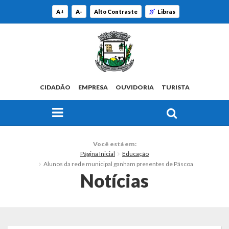
A+
A-
Alto Contraste
Libras
CIDADÃO
EMPRESA
OUVIDORIA
TURISTA
FAÇA SUA BUSCA PELO SITE
O Município
Você está em:
Página Inicial
Educação
Histórico
Alunos da rede municipal ganham presentes de Páscoa
Notícias
Localização
Origem do Nome
Estatísticas