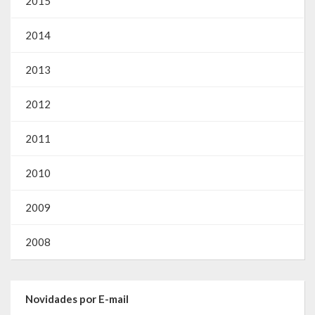
2015
Gestão Saúde – GOVBR
Gestão Educação – Educar Web
2014
Webmail
2013
2012
2011
2010
2009
2008
Novidades por E-mail