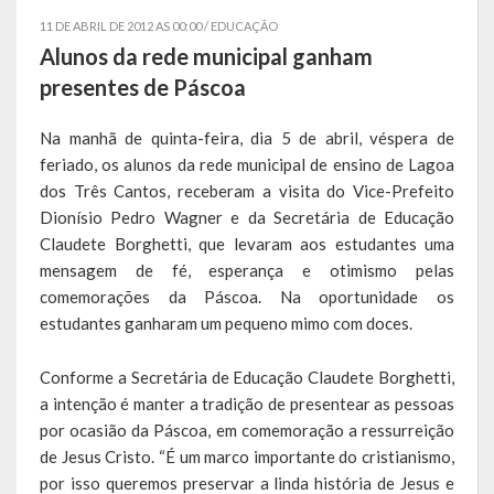
11 DE ABRIL DE 2012 AS 00:00 /
EDUCAÇÃO
Símbolos
Alunos da rede municipal ganham
presentes de Páscoa
Governo
Na manhã de quinta-feira, dia 5 de abril, véspera de
Administração
feriado, os alunos da rede municipal de ensino de Lagoa
dos Três Cantos, receberam a visita do Vice-Prefeito
Ex-Administradores
Dionísio Pedro Wagner e da Secretária de Educação
Conselhos Municipais
Claudete Borghetti, que levaram aos estudantes uma
mensagem de fé, esperança e otimismo pelas
Secretarias
comemorações da Páscoa. Na oportunidade os
estudantes ganharam um pequeno mimo com doces.
Administração, Fazenda e Planejamento
Conforme a Secretária de Educação Claudete Borghetti,
Desenvolvimento Econômico
a intenção é manter a tradição de presentear as pessoas
por ocasião da Páscoa, em comemoração a ressurreição
Desenvolvimento Social
de Jesus Cristo. “É um marco importante do cristianismo,
Educação, Cultura, Turismo, Desporto e Lazer
por isso queremos preservar a linda história de Jesus e