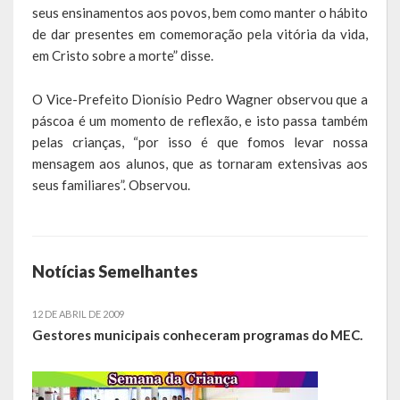
seus ensinamentos aos povos, bem como manter o hábito
Obras, Serviços Urbanos e Trânsito
de dar presentes em comemoração pela vitória da vida,
em Cristo sobre a morte” disse.
Saúde
O Vice-Prefeito Dionísio Pedro Wagner observou que a
Cultura
páscoa é um momento de reflexão, e isto passa também
pelas crianças, “por isso é que fomos levar nossa
Histórias
mensagem aos alunos, que as tornaram extensivas aos
A História da Comunidade Católica Nossa Senhora de Lourdes
seus familiares”. Observou.
de Vila Seca
A História da Comunidade Evangélica de Linha Kronenthal
Notícias Semelhantes
A história da Comunidade Católica São Paulo de Lagoa dos Três
Cantos
12 DE ABRIL DE 2009
Gestores municipais conheceram programas do MEC.
A História da Comunidade Evangélica de Confissão Luterana no
Brasil de Lagoa dos Três Cantos
A história marcante do Grêmio Esportivo Lagoense: uma história