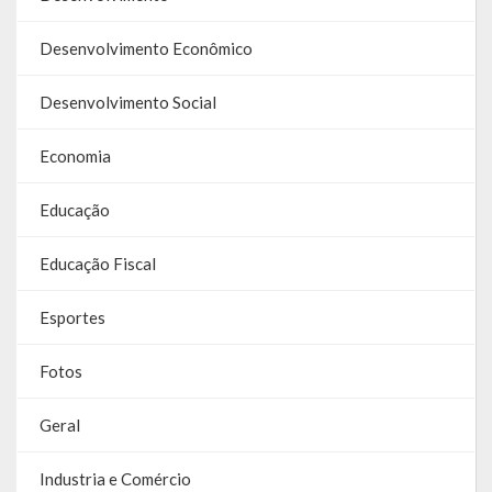
Contas
Desenvolvimento Econômico
Contas – TCE
Desenvolvimento Social
Relatório Anual de Gestão
Economia
Editais de Concursos/Processos Seletivos
Editais de Licitações
Educação
LicitaCon Cidadão
Educação Fiscal
Prestação de Contas
Esportes
Demonstrativos Contábeis
Fotos
Legislativo
Geral
Legislação
Industria e Comércio
Lei Municipal