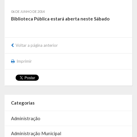
Galeria de Vereadores
06 DE JUNHO DE 2014
Biblioteca Pública estará aberta neste Sábado
Galeria de Fotos
Vídeos
Voltar a página anterior
Programas
Imprimir
Publicações
Covid 19
Publicações Oficiais
SIAFIC
Categorias
Contas
Administração
Contas – TCE
Administração Municipal