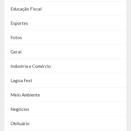
Educação Fiscal
RPPS
Esportes
RREO
PPA
Fotos
LOA
Geral
LDO
Industria e Comércio
Transparência
Lagoa Fest
Apresentação
Meio Ambiente
Portal da Transparência
Negócios
Links Úteis
Obituário
Emendas Parlament. EC 105 FNS