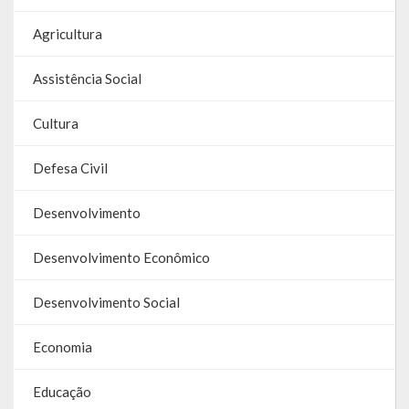
Relatório Anual de Gestão
Agricultura
Editais de Concursos/Processos Seletivos
Assistência Social
Editais de Licitações
Cultura
LicitaCon Cidadão
Defesa Civil
Prestação de Contas
Demonstrativos Contábeis
Desenvolvimento
Legislativo
Desenvolvimento Econômico
Legislação
Desenvolvimento Social
Lei Municipal
Economia
Parcerias – LEI 13.019/2014
Educação
RGF