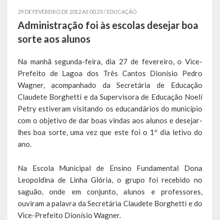
29 DE FEVEREIRO DE 2012 AS 00:23 /
EDUCAÇÃO
Símbolos
Administração foi às escolas desejar boa
sorte aos alunos
Governo
Na manhã segunda-feira, dia 27 de fevereiro, o Vice-
Administração
Prefeito de Lagoa dos Três Cantos Dionísio Pedro
Wagner, acompanhado da Secretária de Educação
Ex-Administradores
Claudete Borghetti e da Supervisora de Educação Noelí
Secretarias
Petry estiveram visitando os educandários do município
com o objetivo de dar boas vindas aos alunos e desejar-
Administração, Fazenda e Planejamento
lhes boa sorte, uma vez que este foi o 1º dia letivo do
ano.
Desenvolvimento Econômico
Na Escola Municipal de Ensino Fundamental Dona
Desenvolvimento Social
Leopoldina de Linha Glória, o grupo foi recebido no
saguão, onde em conjunto, alunos e professores,
Educação, Cultura, Turismo, Desporto e Lazer
ouviram a palavra da Secretária Claudete Borghetti e do
Obras, Serviços Urbanos e Trânsito
Vice-Prefeito Dionísio Wagner.