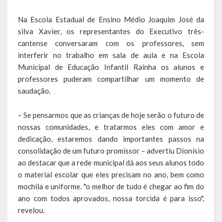
Saúde
Na Escola Estadual de Ensino Médio Joaquim José da
silva Xavier, os representantes do Executivo três-
Cultura
cantense conversaram com os professores, sem
interferir no trabalho em sala de aula e na Escola
Histórias
Municipal de Educação Infantil Rainha os alunos e
professores puderam compartilhar um momento de
A História da Comunidade Católica Nossa Senhora de Lourdes
saudação.
de Vila Seca
A História da Comunidade Evangélica de Linha Kronenthal
– Se pensarmos que as crianças de hoje serão o futuro de
nossas comunidades, e tratarmos eles com amor e
A história da Comunidade Católica São Paulo de Lagoa dos Três
dedicação, estaremos dando importantes passos na
Cantos
consolidação de um futuro promissor – advertiu Dionísio
ao destacar que a rede municipal dá aos seus alunos todo
A História da Comunidade Evangélica de Confissão Luterana no
o material escolar que eles precisam no ano, bem como
Brasil de Lagoa dos Três Cantos
mochila e uniforme. "o melhor de tudo é chegar ao fim do
ano com todos aprovados, nossa torcida é para isso",
A história marcante do Grêmio Esportivo Lagoense: uma história
de paixão e muitas conquistas
revelou.