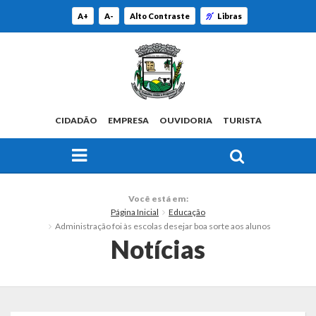
A+
A-
Alto Contraste
Libras
CIDADÃO
EMPRESA
OUVIDORIA
TURISTA
FAÇA SUA BUSCA PELO SITE
O Município
Você está em:
Página Inicial
Educação
Histórico
Administração foi às escolas desejar boa sorte aos alunos
Notícias
Localização
Origem do Nome
Estatísticas