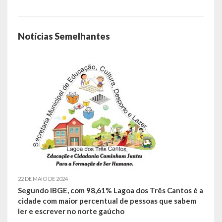
A História da Praça da Lagoa
A História da Igreja Adventista do Sétimo Dia
Notícias Semelhantes
A História da Comunidade Católica Nossa Senhora da Assunção
de Linha Glória
A História da Comunidade Evangélica de Linha Glória
A História da Comunidade Católica São José de Linha Ojeriza
Pontos Turísticos
Gastronomia
Hospedagem
22 DE MAIO DE 2024
Segundo IBGE, com 98,61% Lagoa dos Três Cantos é a
Calendário de Eventos
cidade com maior percentual de pessoas que sabem
ler e escrever no norte gaúcho
Galeria de Soberanas