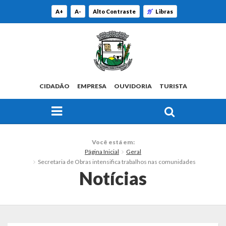
A+
A-
Alto Contraste
Libras
CIDADÃO
EMPRESA
OUVIDORIA
TURISTA
FAÇA SUA BUSCA PELO SITE
O Município
Você está em:
Página Inicial
Geral
Histórico
Secretaria de Obras intensifica trabalhos nas comunidades
Notícias
Localização
Origem do Nome
Estatísticas