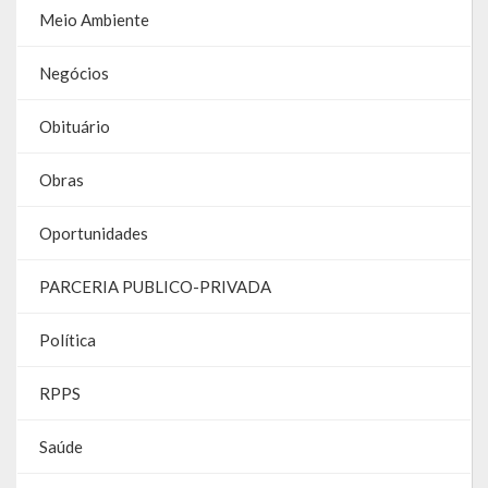
Meio Ambiente
RPPS
Negócios
RREO
Obituário
PPA
Obras
LOA
LDO
Oportunidades
Transparência
PARCERIA PUBLICO-PRIVADA
Apresentação
Política
Portal da Transparência
RPPS
Links Úteis
Saúde
Emendas Parlament. EC 105 FNS