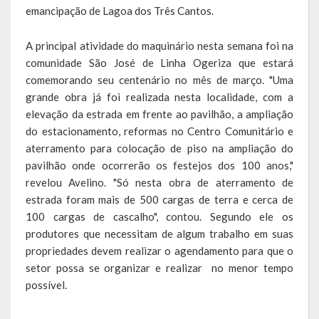
emancipação de Lagoa dos Três Cantos.
Saúde
A principal atividade do maquinário nesta semana foi na
Cultura
comunidade São José de Linha Ogeriza que estará
comemorando seu centenário no mês de março. "Uma
Histórias
grande obra já foi realizada nesta localidade, com a
elevação da estrada em frente ao pavilhão, a ampliação
A História da Comunidade Católica Nossa Senhora de Lourdes
do estacionamento, reformas no Centro Comunitário e
de Vila Seca
aterramento para colocação de piso na ampliação do
A História da Comunidade Evangélica de Linha Kronenthal
pavilhão onde ocorrerão os festejos dos 100 anos,"
revelou Avelino. "Só nesta obra de aterramento de
A história da Comunidade Católica São Paulo de Lagoa dos Três
estrada foram mais de 500 cargas de terra e cerca de
Cantos
100 cargas de cascalho", contou. Segundo ele os
produtores que necessitam de algum trabalho em suas
A História da Comunidade Evangélica de Confissão Luterana no
propriedades devem realizar o agendamento para que o
Brasil de Lagoa dos Três Cantos
setor possa se organizar e realizar no menor tempo
possível.
A história marcante do Grêmio Esportivo Lagoense: uma história
de paixão e muitas conquistas