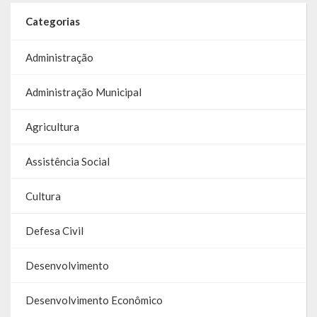
Galeria de Vereadores
Categorias
Galeria de Fotos
Administração
Vídeos
Administração Municipal
Programas
Agricultura
Publicações
Assistência Social
Covid 19
Cultura
Publicações Oficiais
Defesa Civil
SIAFIC
Desenvolvimento
Contas
Contas – TCE
Desenvolvimento Econômico