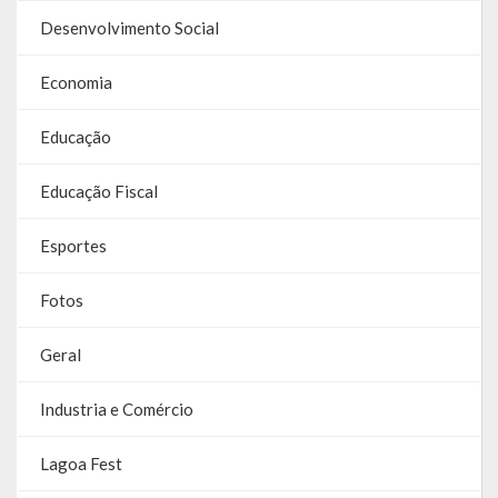
Relatório Anual de Gestão
Desenvolvimento Social
Editais de Concursos/Processos Seletivos
Economia
Editais de Licitações
Educação
LicitaCon Cidadão
Educação Fiscal
Prestação de Contas
Esportes
Demonstrativos Contábeis
Fotos
Legislativo
Legislação
Geral
Lei Municipal
Industria e Comércio
Parcerias – LEI 13.019/2014
Lagoa Fest
RGF