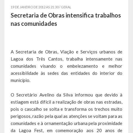
19 DE JANEIRO DE 2012 AS 21:30 /
GERAL
Símbolos
Secretaria de Obras intensifica trabalhos
nas comunidades
Governo
Administração
A Secretaria de Obras, Viação e Serviços urbanos de
Ex-Administradores
Lagoa dos Três Cantos, trabalha intensamente nas
Secretarias
comunidades visando o embelezamento e melhor
acessibilidade às sedes das entidades do interior do
Administração, Fazenda e Planejamento
município.
Desenvolvimento Econômico
O Secretário Avelino da Silva informou que devido à
estiagem está difícil a realização de obras nas estradas,
Desenvolvimento Social
pois o cascalho se solta e transforma os trechos muito
Educação, Cultura, Turismo, Desporto e Lazer
perigosos, razão pela qual as atenções se voltam para as
comunidades e à ornamentação urbana pela proximidade
Obras, Serviços Urbanos e Trânsito
da Lagoa Fest, em comemoração aos 20 anos de