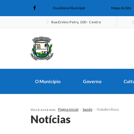
Ouvidoria Municipal
Mapa do Site
Rua Ervino Petry, 100 - Centro
O Município
Governo
Cult
FAÇA SUA B
Página Inicial
Saúde
Outubro Rosa
Você está em:
Notícias