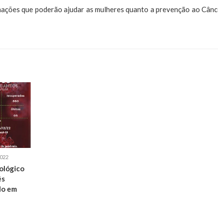
mações que poderão ajudar as mulheres quanto a prevenção ao Cânc
022
ológico
ês
do em