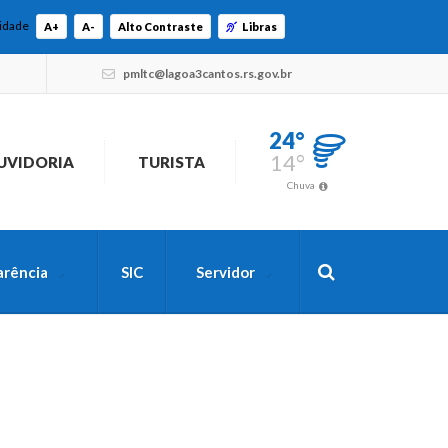
lidade
A+
A-
Alto Contraste
Libras
pmltc@lagoa3cantos.rs.gov.br
24°
14°
UVIDORIA
TURISTA
Chuva
arência
SIC
Servidor