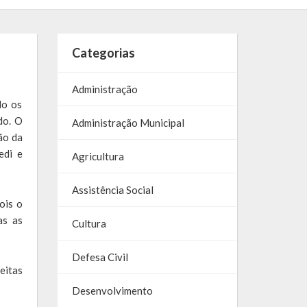
Categorias
Administração
do os
do. O
Administração Municipal
ão da
edi e
Agricultura
Assistência Social
ois o
as as
Cultura
Defesa Civil
eitas
Desenvolvimento