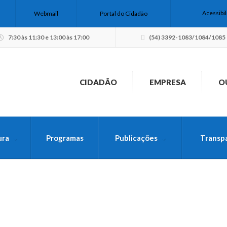
Acessibi
Webmail
Portal do Cidadão
7:30 às 11:30 e 13:00 às 17:00
(54) 3392-1083/1084/1085
CIDADÃO
EMPRESA
O
ura
Programas
Publicações
Transp
USCA PELO SITE