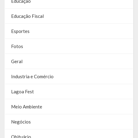
Educação
Contas
Educação Fiscal
Contas – TCE
Esportes
Relatório Anual de Gestão
Editais de Concursos/Processos Seletivos
Fotos
Editais de Licitações
Geral
LicitaCon Cidadão
Industria e Comércio
Prestação de Contas
Lagoa Fest
Demonstrativos Contábeis
Meio Ambiente
Legislativo
Negócios
Legislação
Obituário
Lei Municipal