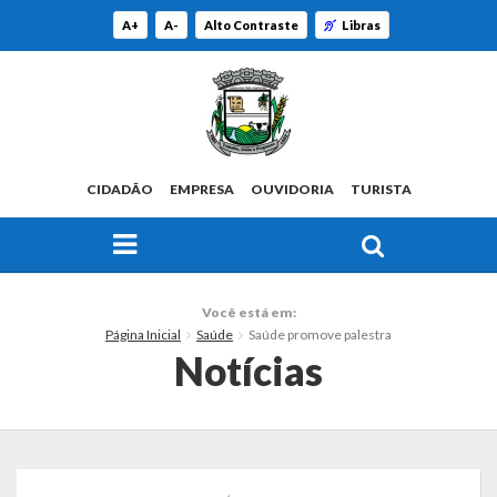
A+
A-
Alto Contraste
Libras
CIDADÃO
EMPRESA
OUVIDORIA
TURISTA
FAÇA SUA BUSCA PELO SITE
O Município
Você está em:
Página Inicial
Saúde
Saúde promove palestra
Histórico
Notícias
Localização
Origem do Nome
Estatísticas