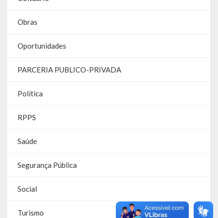
Parcerias – LEI 13.019/2014
Obras
RGF
Oportunidades
RPPS
PARCERIA PUBLICO-PRIVADA
RREO
Política
PPA
RPPS
LOA
Saúde
LDO
Segurança Pública
Transparência
Social
Apresentação
Portal da Transparência
Turismo