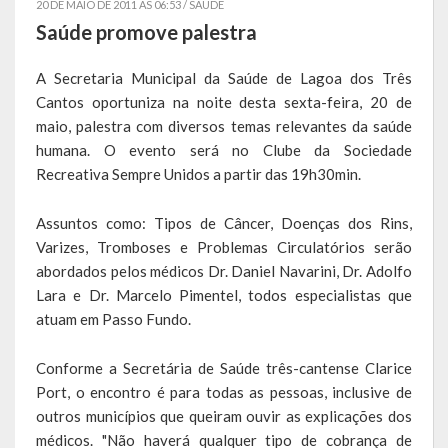
20 DE MAIO DE 2011 AS 06:53 /
SAÚDE
Saúde promove palestra
Símbolos
A Secretaria Municipal da Saúde de Lagoa dos Três
Governo
Cantos oportuniza na noite desta sexta-feira, 20 de
maio, palestra com diversos temas relevantes da saúde
Administração
humana. O evento será no Clube da Sociedade
Recreativa Sempre Unidos a partir das 19h30min.
Ex-Administradores
Conselhos Municipais
Assuntos como: Tipos de Câncer, Doenças dos Rins,
Varizes, Tromboses e Problemas Circulatórios serão
Secretarias
abordados pelos médicos Dr. Daniel Navarini, Dr. Adolfo
Lara e Dr. Marcelo Pimentel, todos especialistas que
Administração, Fazenda e Planejamento
atuam em Passo Fundo.
Desenvolvimento Econômico
Conforme a Secretária de Saúde três-cantense Clarice
Desenvolvimento Social
Port, o encontro é para todas as pessoas, inclusive de
outros municípios que queiram ouvir as explicações dos
Educação, Cultura, Turismo, Desporto e Lazer
médicos. "Não haverá qualquer tipo de cobrança de