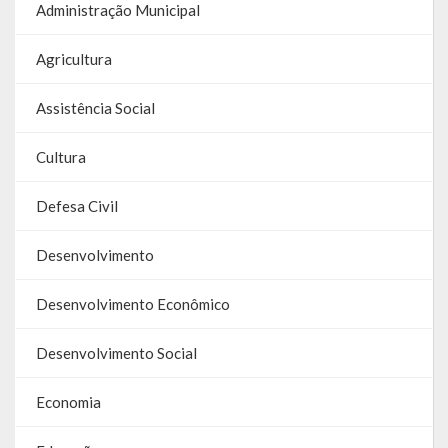
Administração Municipal
Galeria de Soberanas
Agricultura
Galeria de Vereadores
Assistência Social
Galeria de Fotos
Vídeos
Cultura
Programas
Defesa Civil
Publicações
Desenvolvimento
Covid 19
Desenvolvimento Econômico
Planos
Desenvolvimento Social
Publicações Oficiais
Economia
SIAFIC