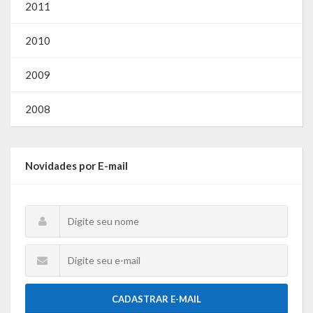
Gestão Saúde – GOVBR
2011
Gestão Educação – Educar Web
2010
Webmail
2009
2008
Novidades por E-mail
CADASTRAR E-MAIL