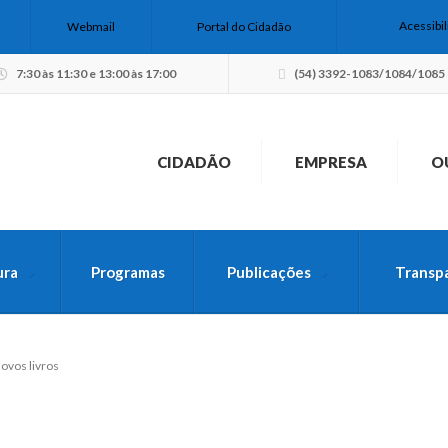
Acessibi
Webmail
Portal do Cidadão
7:30 às 11:30 e 13:00 às 17:00
(54) 3392-1083/1084/1085
CIDADÃO
EMPRESA
O
ura
Programas
Publicações
Transp
USCA PELO SITE
novos livros