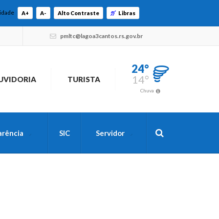
lidade
A+
A-
Alto Contraste
Libras
pmltc@lagoa3cantos.rs.gov.br
24°
14°
UVIDORIA
TURISTA
Chuva
arência
SIC
Servidor