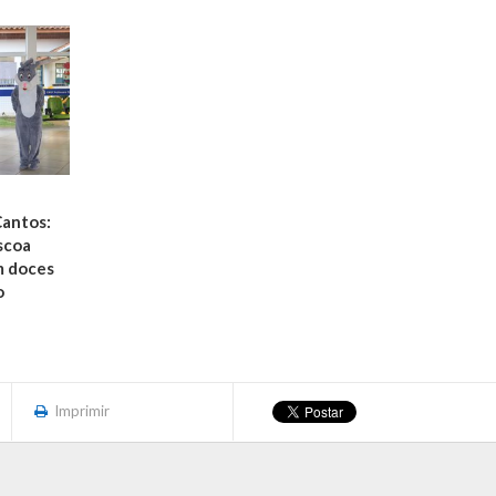
Cantos:
scoa
m doces
o
Imprimir