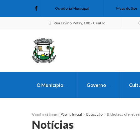
Ouvidoria Municipal
Mapa do Site
Rua Ervino Petry, 100 - Centro
O Município
Governo
Cult
FAÇA SUA B
Página Inicial
Educação
Biblioteca oferece 
Você está em:
Notícias