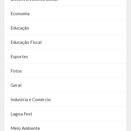
Contas
Economia
Contas – TCE
Educação
Relatório Anual de Gestão
Educação Fiscal
Editais de Concursos/Processos Seletivos
Editais de Licitações
Esportes
LicitaCon Cidadão
Fotos
Prestação de Contas
Geral
Demonstrativos Contábeis
Industria e Comércio
Legislativo
Lagoa Fest
Legislação
Meio Ambiente
Lei Municipal