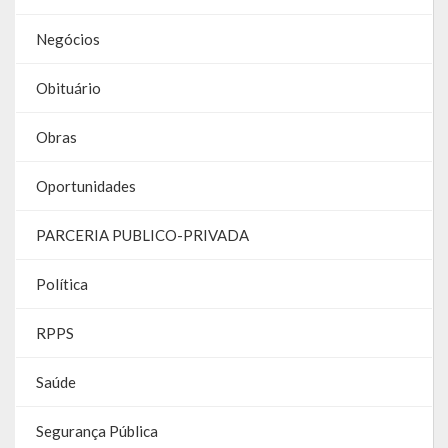
Negócios
Parcerias – LEI 13.019/2014
RGF
Obituário
RPPS
Obras
RREO
Oportunidades
PPA
PARCERIA PUBLICO-PRIVADA
LOA
Política
LDO
RPPS
Transparência
Saúde
Apresentação
Segurança Pública
Portal da Transparência