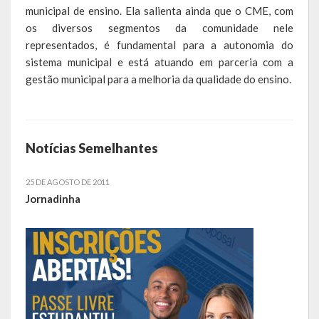
municipal de ensino. Ela salienta ainda que o CME, com
Obras, Serviços Urbanos e Trânsito
os diversos segmentos da comunidade nele
representados, é fundamental para a autonomia do
Saúde
sistema municipal e está atuando em parceria com a
gestão municipal para a melhoria da qualidade do ensino.
Cultura
Histórias
Notícias Semelhantes
A História da Comunidade Católica Nossa Senhora de Lourdes
de Vila Seca
25 DE AGOSTO DE 2011
A História da Comunidade Evangélica de Linha Kronenthal
Jornadinha
A história da Comunidade Católica São Paulo de Lagoa dos Três
Cantos
A História da Comunidade Evangélica de Confissão Luterana no
Brasil de Lagoa dos Três Cantos
A história marcante do Grêmio Esportivo Lagoense: uma história