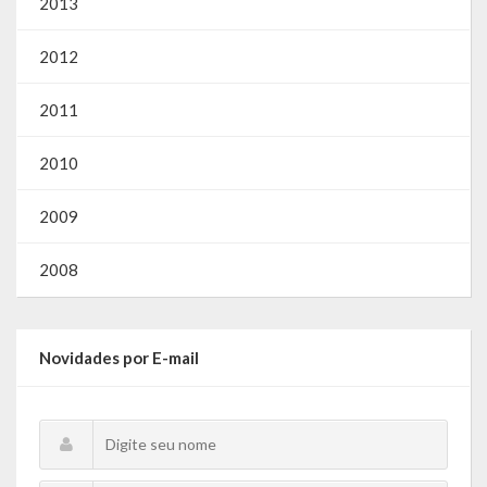
2013
Gestão Saúde – GOVBR
Gestão Educação – Educar Web
2012
Webmail
2011
2010
2009
2008
Novidades por E-mail