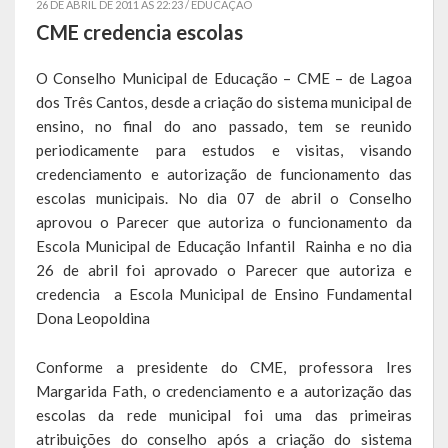
26 DE ABRIL DE 2011 AS 22:23 /
EDUCAÇÃO
CME credencia escolas
Símbolos
O Conselho Municipal de Educação – CME – de Lagoa
Governo
dos Três Cantos, desde a criação do sistema municipal de
ensino, no final do ano passado, tem se reunido
Administração
periodicamente para estudos e visitas, visando
credenciamento e autorização de funcionamento das
Ex-Administradores
escolas municipais. No dia 07 de abril o Conselho
Conselhos Municipais
aprovou o Parecer que autoriza o funcionamento da
Escola Municipal de Educação Infantil Rainha e no dia
Secretarias
26 de abril foi aprovado o Parecer que autoriza e
credencia a Escola Municipal de Ensino Fundamental
Administração, Fazenda e Planejamento
Dona Leopoldina
Desenvolvimento Econômico
Conforme a presidente do CME, professora Ires
Desenvolvimento Social
Margarida Fath, o credenciamento e a autorização das
escolas da rede municipal foi uma das primeiras
Educação, Cultura, Turismo, Desporto e Lazer
atribuições do conselho após a criação do sistema