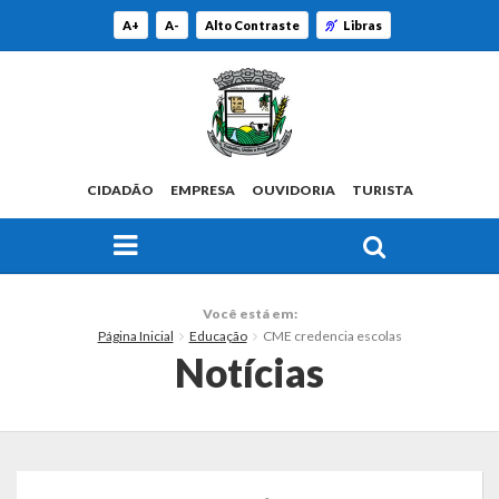
A+
A-
Alto Contraste
Libras
CIDADÃO
EMPRESA
OUVIDORIA
TURISTA
FAÇA SUA BUSCA PELO SITE
O Município
Você está em:
Página Inicial
Educação
CME credencia escolas
Histórico
Notícias
Localização
Origem do Nome
Estatísticas