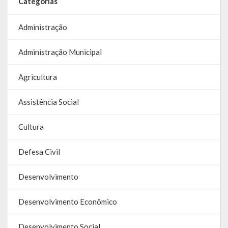
Categorias
Galeria de Soberanas
Administração
Galeria de Vereadores
Administração Municipal
Galeria de Fotos
Agricultura
Vídeos
Programas
Assistência Social
Publicações
Cultura
Covid 19
Defesa Civil
Planos
Desenvolvimento
Publicações Oficiais
Desenvolvimento Econômico
SIAFIC
Desenvolvimento Social