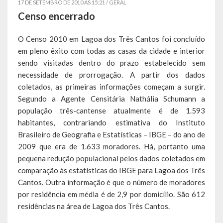
17 DE SETEMBRO DE 2010 AS 15:21 /
GERAL
Censo encerrado
Símbolos
O Censo 2010 em Lagoa dos Três Cantos foi concluído
Governo
em pleno êxito com todas as casas da cidade e interior
sendo visitadas dentro do prazo estabelecido sem
Administração
necessidade de prorrogação. A partir dos dados
coletados, as primeiras informações começam a surgir.
Ex-Administradores
Segundo a Agente Censitária Nathália Schumann a
Conselhos Municipais
população três-cantense atualmente é de 1.593
habitantes, contrariando estimativa do Instituto
Secretarias
Brasileiro de Geografia e Estatísticas – IBGE – do ano de
2009 que era de 1.633 moradores. Há, portanto uma
Administração, Fazenda e Planejamento
pequena redução populacional pelos dados coletados em
comparação às estatísticas do IBGE para Lagoa dos Três
Desenvolvimento Econômico
Cantos. Outra informação é que o número de moradores
por residência em média é de 2,9 por domicílio. São 612
Desenvolvimento Social
residências na área de Lagoa dos Três Cantos.
Educação, Cultura, Turismo, Desporto e Lazer