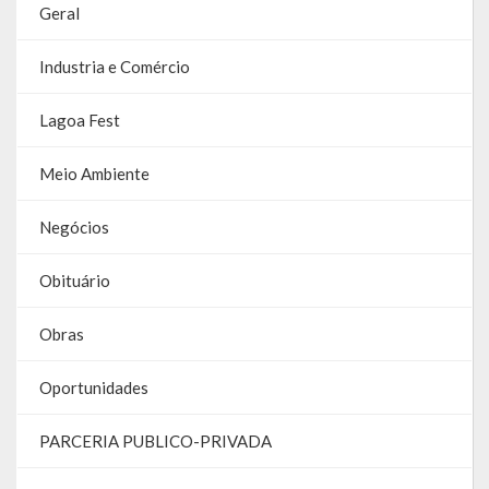
Geral
Parcerias – LEI 13.019/2014
Industria e Comércio
RGF
Lagoa Fest
RPPS
Meio Ambiente
RREO
Negócios
PPA
LOA
Obituário
LDO
Obras
Transparência
Oportunidades
Apresentação
PARCERIA PUBLICO-PRIVADA
Portal da Transparência