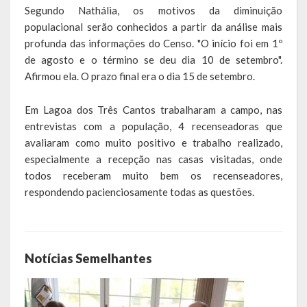
Segundo Nathália, os motivos da diminuição
Obras, Serviços Urbanos e Trânsito
populacional serão conhecidos a partir da análise mais
profunda das informações do Censo. "O início foi em 1º
Saúde
de agosto e o término se deu dia 10 de setembro".
Afirmou ela. O prazo final era o dia 15 de setembro.
Cultura
Em Lagoa dos Três Cantos trabalharam a campo, nas
Histórias
entrevistas com a população, 4 recenseadoras que
A História da Comunidade Católica Nossa Senhora de Lourdes
avaliaram como muito positivo e trabalho realizado,
de Vila Seca
especialmente a recepção nas casas visitadas, onde
todos receberam muito bem os recenseadores,
A História da Comunidade Evangélica de Linha Kronenthal
respondendo pacienciosamente todas as questões.
A história da Comunidade Católica São Paulo de Lagoa dos Três
Cantos
Notícias Semelhantes
A História da Comunidade Evangélica de Confissão Luterana no
Brasil de Lagoa dos Três Cantos
A história marcante do Grêmio Esportivo Lagoense: uma história