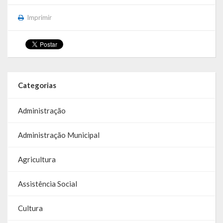
Galeria de Soberanas
Imprimir
Galeria de Vereadores
Galeria de Fotos
Vídeos
Categorias
Programas
Administração
Publicações
Administração Municipal
Covid 19
Agricultura
Planos
Assistência Social
Publicações Oficiais
Cultura
SIAFIC