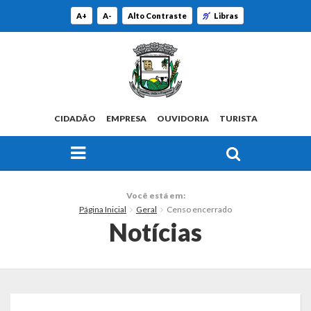
A+
A-
Alto Contraste
Libras
CIDADÃO
EMPRESA
OUVIDORIA
TURISTA
FAÇA SUA BUSCA PELO SITE
O Município
Você está em:
Página Inicial
Geral
Censo encerrado
Histórico
Notícias
Localização
Origem do Nome
Estatísticas