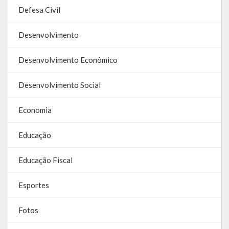
Contas
Defesa Civil
Contas – TCE
Desenvolvimento
Relatório Anual de Gestão
Desenvolvimento Econômico
Editais de Concursos/Processos Seletivos
Desenvolvimento Social
Editais de Licitações
Economia
LicitaCon Cidadão
Educação
Prestação de Contas
Educação Fiscal
Demonstrativos Contábeis
Legislativo
Esportes
Legislação
Fotos
Lei Municipal