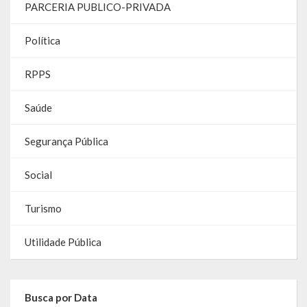
PARCERIA PUBLICO-PRIVADA
O que é?
Perguntas e Respostas
Política
Formulário de Pedido de Informações
RPPS
Formulário de Recurso
Saúde
Relatório Anual de Solicitações – SIC
Segurança Pública
SIC
Social
Servidor
Turismo
Gestão Interna – GOVBR (Sistema)
Utilidade Pública
Gestão Saúde – GOVBR
Gestão Educação – Educar Web
Busca por Data