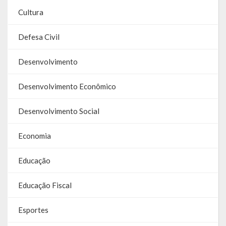
Cultura
RPPS
Defesa Civil
RREO
Desenvolvimento
PPA
LOA
Desenvolvimento Econômico
LDO
Desenvolvimento Social
Transparência
Economia
Apresentação
Educação
Portal da Transparência
Educação Fiscal
Links Úteis
Esportes
Emendas Parlament. EC 105 FNS