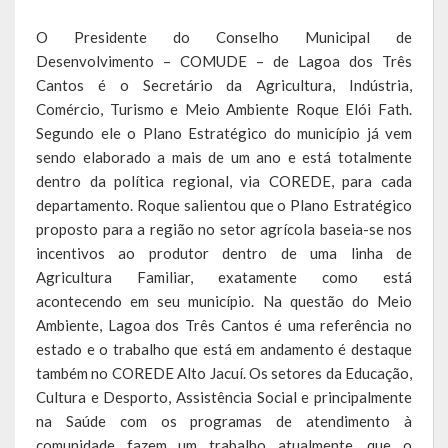
Saúde
O Presidente do Conselho Municipal de
Desenvolvimento – COMUDE – de Lagoa dos Três
Cultura
Cantos é o Secretário da Agricultura, Indústria,
Comércio, Turismo e Meio Ambiente Roque Elói Fath.
Histórias
Segundo ele o Plano Estratégico do município já vem
sendo elaborado a mais de um ano e está totalmente
A História da Comunidade Católica Nossa Senhora de Lourdes
dentro da política regional, via COREDE, para cada
de Vila Seca
departamento. Roque salientou que o Plano Estratégico
A História da Comunidade Evangélica de Linha Kronenthal
proposto para a região no setor agrícola baseia-se nos
incentivos ao produtor dentro de uma linha de
A história da Comunidade Católica São Paulo de Lagoa dos Três
Agricultura Familiar, exatamente como está
Cantos
acontecendo em seu município. Na questão do Meio
Ambiente, Lagoa dos Três Cantos é uma referência no
A História da Comunidade Evangélica de Confissão Luterana no
estado e o trabalho que está em andamento é destaque
Brasil de Lagoa dos Três Cantos
também no COREDE Alto Jacuí. Os setores da Educação,
Cultura e Desporto, Assistência Social e principalmente
A história marcante do Grêmio Esportivo Lagoense: uma história
na Saúde com os programas de atendimento à
de paixão e muitas conquistas
comunidade fazem um trabalho atualmente, que o