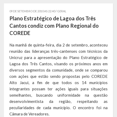
Símbolos
09 DE SETEMBRO DE 2010 AS 22:40 /
GERAL
Plano Estratégico de Lagoa dos Três
Governo
Cantos condiz com Plano Regional do
COREDE
Administração
Na manhã de quinta-feira, dia 2 de setembro, aconteceu
Ex-Administradores
reunião das lideranças três-cantenses com técnicos da
Secretarias
Unicruz para a apresentação do Plano Estratégico de
Lagoa dos Três Cantos, visando os próximos anos em
Administração, Fazenda e Planejamento
diversos segmentos da comunidade, onde se comparou
com ações que estão sendo propostas pelo COREDE
Desenvolvimento Econômico
Alto Jacui, a fim de que todos os 14 municípios
integrantes possam ter ações iguais para situações
Desenvolvimento Social
semelhantes, buscando uniformidade na questão
desenvolvimentista da região, respeitando as
Educação, Cultura, Turismo, Desporto e Lazer
peculiaridades de cada município. O encontro foi na
Obras, Serviços Urbanos e Trânsito
Câmara de Vereadores.