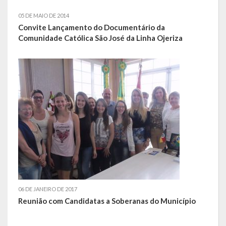
Galeria de Vereadores
05 DE MAIO DE 2014
Convite Lançamento do Documentário da
Galeria de Fotos
Comunidade Católica São José da Linha Ojeriza
Vídeos
Programas
Publicações
Covid 19
Publicações Oficiais
SIAFIC
06 DE JANEIRO DE 2017
Contas
Reunião com Candidatas a Soberanas do Município
Contas – TCE