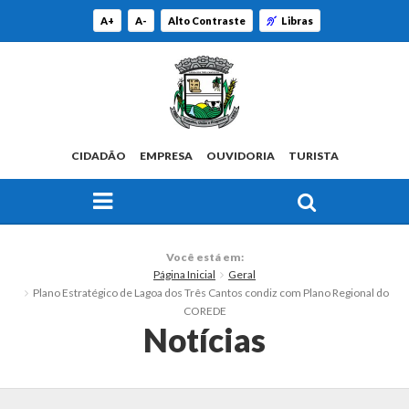
A+
A-
Alto Contraste
Libras
CIDADÃO
EMPRESA
OUVIDORIA
TURISTA
FAÇA SUA BUSCA PELO SITE
O Município
Você está em:
Página Inicial
Geral
Histórico
Plano Estratégico de Lagoa dos Três Cantos condiz com Plano Regional do
COREDE
Localização
Notícias
Origem do Nome
Estatísticas