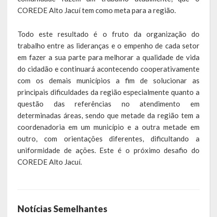
A História da Praça da Lagoa
COREDE Alto Jacuí tem como meta para a região.
A História da Igreja Adventista do Sétimo Dia
Todo este resultado é o fruto da organização do
trabalho entre as lideranças e o empenho de cada setor
A História da Comunidade Católica Nossa Senhora da Assunção
em fazer a sua parte para melhorar a qualidade de vida
de Linha Glória
do cidadão e continuará acontecendo cooperativamente
com os demais municípios a fim de solucionar as
A História da Comunidade Evangélica de Linha Glória
principais dificuldades da região especialmente quanto a
A História da Comunidade Católica São José de Linha Ojeriza
questão das referências no atendimento em
determinadas áreas, sendo que metade da região tem a
Pontos Turísticos
coordenadoria em um município e a outra metade em
outro, com orientações diferentes, dificultando a
Gastronomia
uniformidade de ações. Este é o próximo desafio do
COREDE Alto Jacuí.
Hospedagem
Calendário de Eventos
Galeria de Soberanas
Notícias Semelhantes