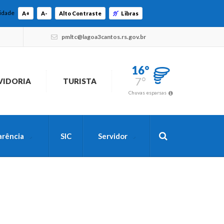
lidade
A+
A-
Alto Contraste
Libras
pmltc@lagoa3cantos.rs.gov.br
16°
7°
VIDORIA
TURISTA
Chuvas esparsas
arência
SIC
Servidor