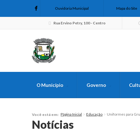
Ouvidoria Municipal
Mapa do Site
Rua Ervino Petry, 100 - Centro
O Município
Governo
Cult
FAÇA SUA B
Página Inicial
Educação
Uniformes para Gr
Você está em:
Notícias