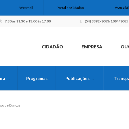
Acessibi
Webmail
Portal do Cidadão
7:30 às 11:30 e 13:00 às 17:00
(54) 3392-1083/1084/1085
CIDADÃO
EMPRESA
OU
ura
Programas
Publicações
Transp
USCA PELO SITE
upo de Danças