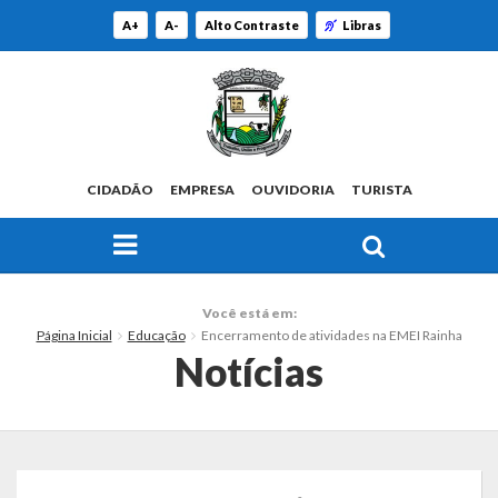
A+
A-
Alto Contraste
Libras
CIDADÃO
EMPRESA
OUVIDORIA
TURISTA
FAÇA SUA BUSCA PELO SITE
O Município
Você está em:
Página Inicial
Educação
Encerramento de atividades na EMEI Rainha
Histórico
Notícias
Localização
Origem do Nome
Estatísticas