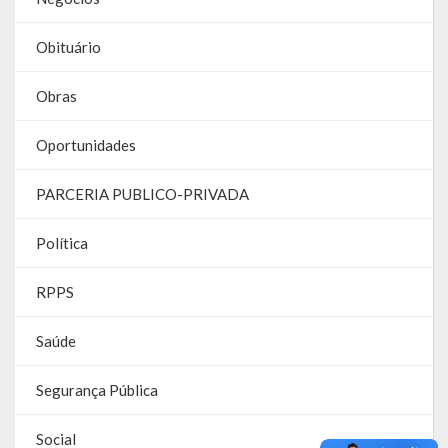
Parcerias – LEI 13.019/2014
Obituário
RGF
Obras
RPPS
Oportunidades
RREO
PARCERIA PUBLICO-PRIVADA
PPA
Política
LOA
RPPS
LDO
Saúde
Transparência
Segurança Pública
Apresentação
Portal da Transparência
Social