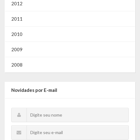
Gestão Saúde – GOVBR
2012
Gestão Educação – Educar Web
2011
Webmail
2010
2009
2008
Novidades por E-mail