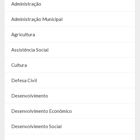
Administração
Galeria de Soberanas
Administração Municipal
Galeria de Vereadores
Galeria de Fotos
Agricultura
Vídeos
Assistência Social
Programas
Cultura
Publicações
Defesa Civil
Covid 19
Desenvolvimento
Planos
Desenvolvimento Econômico
Publicações Oficiais
Desenvolvimento Social
SIAFIC