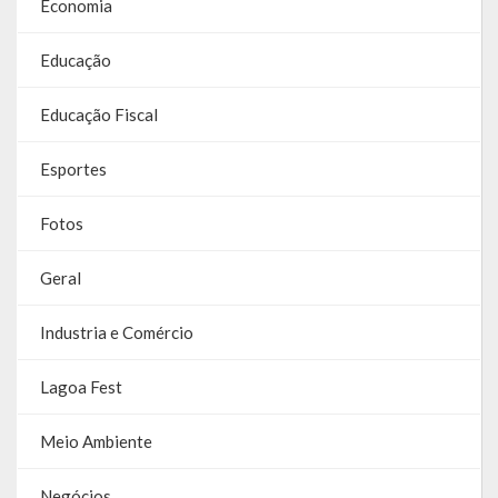
Economia
Contas
Educação
Contas – TCE
Relatório Anual de Gestão
Educação Fiscal
Editais de Concursos/Processos Seletivos
Esportes
Editais de Licitações
Fotos
LicitaCon Cidadão
Geral
Prestação de Contas
Industria e Comércio
Demonstrativos Contábeis
Lagoa Fest
Legislativo
Meio Ambiente
Legislação
Negócios
Lei Municipal