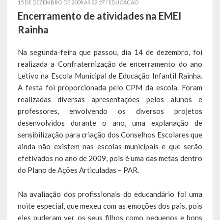
15 DE DEZEMBRO DE 2009 AS 22:27 /
EDUCAÇÃO
Encerramento de atividades na EMEI
Símbolos
Rainha
Governo
Na segunda-feira que passou, dia 14 de dezembro, foi
realizada a Confraternização de encerramento do ano
Administração
Letivo na Escola Municipal de Educação Infantil Rainha.
Ex-Administradores
A festa foi proporcionada pelo CPM da escola. Foram
realizadas diversas apresentações pelos alunos e
Conselhos Municipais
professores, envolvendo os diversos projetos
desenvolvidos durante o ano, uma explanação de
Secretarias
sensibilização para criação dos Conselhos Escolares que
ainda não existem nas escolas municipais e que serão
Administração, Fazenda e Planejamento
efetivados no ano de 2009, pois é uma das metas dentro
do Plano de Ações Articuladas – PAR.
Desenvolvimento Econômico
Desenvolvimento Social
Na avaliação dos profissionais do educandário foi uma
noite especial, que mexeu com as emoções dos pais, pois
Educação, Cultura, Turismo, Desporto e Lazer
eles puderam ver os seus filhos como pequenos e bons