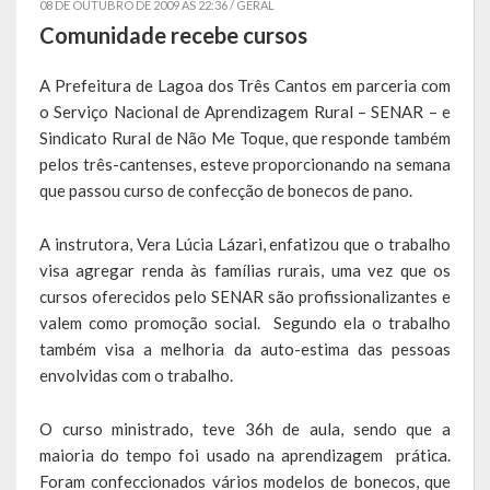
08 DE OUTUBRO DE 2009 AS 22:36 /
GERAL
Comunidade recebe cursos
Símbolos
A Prefeitura de Lagoa dos Três Cantos em parceria com
Governo
o Serviço Nacional de Aprendizagem Rural – SENAR – e
Sindicato Rural de Não Me Toque, que responde também
Administração
pelos três-cantenses, esteve proporcionando na semana
que passou curso de confecção de bonecos de pano.
Ex-Administradores
Conselhos Municipais
A instrutora, Vera Lúcia Lázari, enfatizou que o trabalho
visa agregar renda às famílias rurais, uma vez que os
Secretarias
cursos oferecidos pelo SENAR são profissionalizantes e
valem como promoção social. Segundo ela o trabalho
Administração, Fazenda e Planejamento
também visa a melhoria da auto-estima das pessoas
envolvidas com o trabalho.
Desenvolvimento Econômico
Desenvolvimento Social
O curso ministrado, teve 36h de aula, sendo que a
maioria do tempo foi usado na aprendizagem prática.
Educação, Cultura, Turismo, Desporto e Lazer
Foram confeccionados vários modelos de bonecos, que