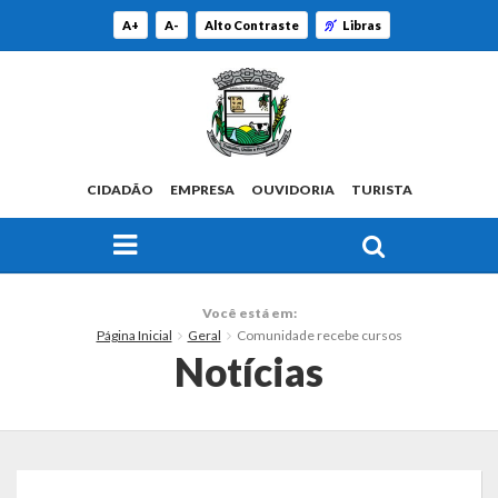
A+
A-
Alto Contraste
Libras
CIDADÃO
EMPRESA
OUVIDORIA
TURISTA
FAÇA SUA BUSCA PELO SITE
O Município
Você está em:
Página Inicial
Geral
Comunidade recebe cursos
Histórico
Notícias
Localização
Origem do Nome
Estatísticas