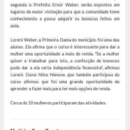
segundo o Prefeito Ernor Weber, serão expostos em
Obras, Serviços Urbanos e Trânsito
lugares de maior visitação para que a comunidade tome
conhecimento e possa adquirir os bonecos feitos em
Saúde
aula.
Cultura
Loreni Weber, a Primeira Dama do município foi uma das
alunas. Ela afirma que o curso é interessante para dar a
Histórias
mulher uma oportunidade a mais de renda. "Se a mulher
A História da Comunidade Católica Nossa Senhora de Lourdes
quiser e trabalhar para isto, a confecção de bonecos
de Vila Seca
pode dar a ela certa independência financeira", afirmou
Loreni. Dona Nilce Nienow, que também participou do
A História da Comunidade Evangélica de Linha Kronenthal
curso afirmou que foi uma grande oportunidade de
aprender a fazer mais para ter mais opções de renda.
A história da Comunidade Católica São Paulo de Lagoa dos Três
Cantos
Cerca de 10 mulheres participaram das atividades.
A História da Comunidade Evangélica de Confissão Luterana no
Brasil de Lagoa dos Três Cantos
A história marcante do Grêmio Esportivo Lagoense: uma história