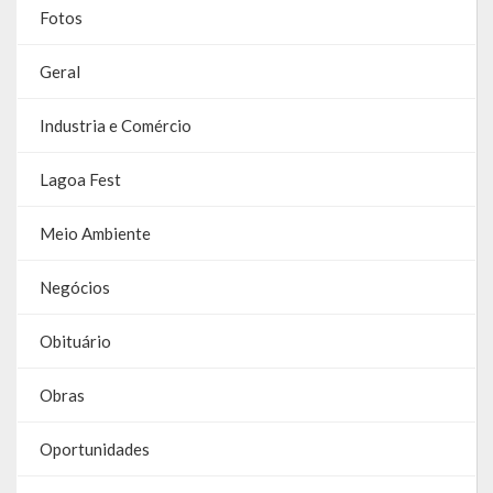
Fotos
Parcerias – LEI 13.019/2014
Geral
RGF
Industria e Comércio
RPPS
Lagoa Fest
RREO
Meio Ambiente
PPA
LOA
Negócios
LDO
Obituário
Transparência
Obras
Apresentação
Oportunidades
Portal da Transparência