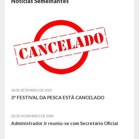
Notícias Semelhantes
de paixão e muitas conquistas
A História da Praça da Lagoa
A História da Igreja Adventista do Sétimo Dia
A História da Comunidade Católica Nossa Senhora da Assunção
de Linha Glória
A História da Comunidade Evangélica de Linha Glória
A História da Comunidade Católica São José de Linha Ojeriza
06 DE SETEMBRO DE 2019
Pontos Turísticos
3º FESTIVAL DA PESCA ESTÁ CANCELADO
Gastronomia
02 DE NOVEMBRO DE 2009
Hospedagem
Administrador Jr reuniu-se com Secretário Oficial
Calendário de Eventos