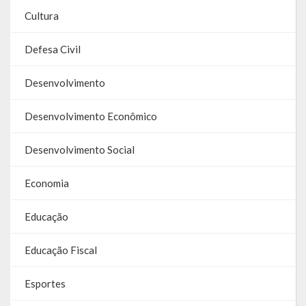
Contas
Cultura
Contas – TCE
Defesa Civil
Relatório Anual de Gestão
Desenvolvimento
Editais de Concursos/Processos Seletivos
Desenvolvimento Econômico
Editais de Licitações
Desenvolvimento Social
LicitaCon Cidadão
Economia
Prestação de Contas
Educação
Demonstrativos Contábeis
Legislativo
Educação Fiscal
Legislação
Esportes
Lei Municipal