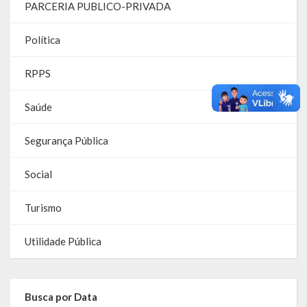
PARCERIA PUBLICO-PRIVADA
Links Úteis
Política
Emendas Parlament. EC 105 FNS
RPPS
Emendas Parlamentares Federais
Saúde
Convênios com o Estado
Emendas Parlamentares Estaduais
Segurança Pública
Fala Cidadão
Social
ITBI Online
Turismo
Portal do Cidadão
Utilidade Pública
Carta de Serviços ao Usuário
Transparência 2015
Busca por Data