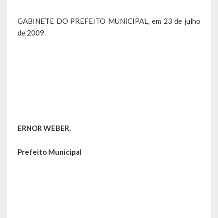
RPPS
GABINETE DO PREFEITO MUNICIPAL, em 23 de julho
de 2009.
RREO
PPA
LOA
LDO
Transparência
ERNOR WEBER,
Apresentação
Prefeito Municipal
Portal da Transparência
Links Úteis
Emendas Parlament. EC 105 FNS