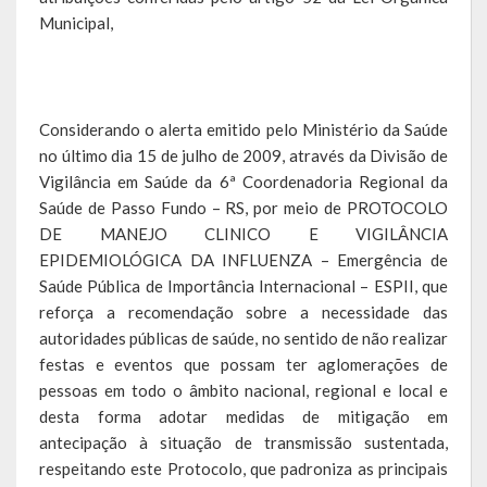
Municipal,
Saúde
Cultura
Considerando o alerta emitido pelo Ministério da Saúde
Histórias
no último dia 15 de julho de 2009, através da Divisão de
A História da Comunidade Católica Nossa Senhora de Lourdes
Vigilância em Saúde da 6ª Coordenadoria Regional da
de Vila Seca
Saúde de Passo Fundo – RS, por meio de PROTOCOLO
DE MANEJO CLINICO E VIGILÂNCIA
A História da Comunidade Evangélica de Linha Kronenthal
EPIDEMIOLÓGICA DA INFLUENZA – Emergência de
Saúde Pública de Importância Internacional – ESPII, que
A história da Comunidade Católica São Paulo de Lagoa dos Três
reforça a recomendação sobre a necessidade das
Cantos
autoridades públicas de saúde, no sentido de não realizar
festas e eventos que possam ter aglomerações de
A História da Comunidade Evangélica de Confissão Luterana no
Brasil de Lagoa dos Três Cantos
pessoas em todo o âmbito nacional, regional e local e
desta forma adotar medidas de mitigação em
A história marcante do Grêmio Esportivo Lagoense: uma história
antecipação à situação de transmissão sustentada,
de paixão e muitas conquistas
respeitando este Protocolo, que padroniza as principais