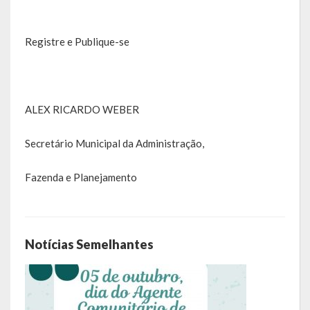
Emendas Parlamentares Federais
Registre e Publique-se
Convênios com o Estado
Emendas Parlamentares Estaduais
ALEX RICARDO WEBER
Fala Cidadão
ITBI Online
Secretário Municipal da Administração,
Portal do Cidadão
Fazenda e Planejamento
Carta de Serviços ao Usuário
Transparência 2015
Notícias Semelhantes
Lei de Acesso à Informação – LAI
Acesso a Informação – SIC