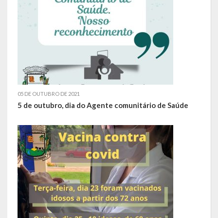
O que é?
Perguntas e Respostas
Formulário de Pedido de Informações
Formulário de Recurso
Relatório Anual de Solicitações – SIC
05 DE OUTUBRO DE 2021
5 de outubro, dia do Agente comunitário de Saúde
SIC
Servidor
Gestão Interna – GOVBR (Sistema)
Gestão Saúde – GOVBR
Gestão Educação – Educar Web