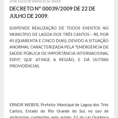
23 DE JULHO DE 2009 AS 21:56 /
SAÚDE
DECRETO Nº 00039/2009 DE 22 DE
Símbolos
JULHO DE 2009.
Governo
SUSPENDE REALIZAÇÃO DE TODOS EVENTOS NO
MUNICÍPIO DE LAGOA DOS TRÊS CANTOS – RS, POR
Administração
45 (QUARENTA E CINCO DIAS), DEVIDO A SITUAÇÃO
Ex-Administradores
ANORMAL CARACTERIZADA PELA "EMERGÊNCIA DE
SAÚDE PÚBLICA DE IMPORTÂNCIA INTERNACIONAL
Secretarias
ESPII", QUE ATINGE A REGIÃO, E DÁ OUTRAS
PROVIDÊNCIAS.
Administração, Fazenda e Planejamento
Desenvolvimento Econômico
Desenvolvimento Social
Educação, Cultura, Turismo, Desporto e Lazer
ERNOR WEBER, Prefeito Municipal de Lagoa dos Três
Cantos, Estado do Rio Grande do Sul, no uso de
Obras, Serviços Urbanos e Trânsito
atribuições conferidas pelo artigo 52 da Lei Orgânica