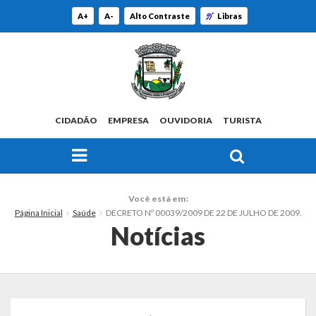
A+
A-
Alto Contraste
Libras
CIDADÃO
EMPRESA
OUVIDORIA
TURISTA
FAÇA SUA BUSCA PELO SITE
O Município
Você está em:
Página Inicial
Saúde
DECRETO Nº 00039/2009 DE 22 DE JULHO DE 2009.
Histórico
Notícias
Localização
Origem do Nome
Estatísticas