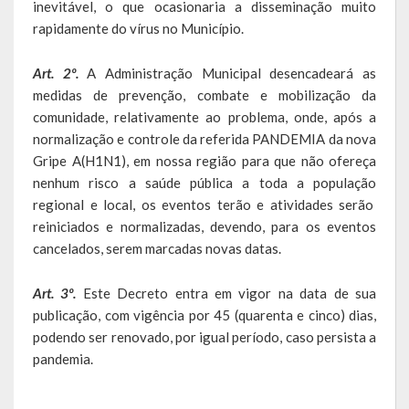
inevitável, o que ocasionaria a disseminação muito
Relatório Anual de Gestão
rapidamente do vírus no Município.
Editais de Concursos/Processos Seletivos
Art. 2º.
A Administração Municipal desencadeará as
Editais de Licitações
medidas de prevenção, combate e mobilização da
comunidade, relativamente ao problema, onde, após a
LicitaCon Cidadão
normalização e controle da referida PANDEMIA da nova
Gripe A(H1N1), em nossa região para que não ofereça
Prestação de Contas
nenhum risco a saúde pública a toda a população
regional e local, os eventos terão e atividades serão
Demonstrativos Contábeis
reiniciados e normalizadas, devendo, para os eventos
cancelados, serem marcadas novas datas.
Legislativo
Legislação
Art. 3º.
Este Decreto entra em vigor na data de sua
publicação, com vigência por 45 (quarenta e cinco) dias,
Lei Municipal
podendo ser renovado, por igual período, caso persista a
pandemia.
Parcerias – LEI 13.019/2014
RGF