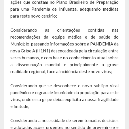
ações que constam no Plano Brasileiro de Preparação
A História da Praça da Lagoa
para uma Pandemia de Influenza, adequando medidas
para reste novo cenário;
A História da Igreja Adventista do Sétimo Dia
Considerando as orientações contidas nas
A História da Comunidade Católica Nossa Senhora da Assunção
de Linha Glória
recomendações da equipe médica e de saúde do
Município, passando informações sobre a PANDEMIA da
A História da Comunidade Evangélica de Linha Glória
nova Gripe A (H1N1) desencadeada pela circulação entre
seres humanos, e com base no conhecimento atual sobre
A História da Comunidade Católica São José de Linha Ojeriza
a disseminação mundial e principalmente a grave
realidade regional, face a incidência deste novo vírus;
Pontos Turísticos
Considerando que se desconhece o novo subtipo viral
Gastronomia
pandêmico e o grau de imunidade da população para este
Hospedagem
vírus, onde essa gripe deixa explícita a nossa fragilidade
e finitude;
Calendário de Eventos
Considerando a necessidade de serem tomadas decisões
Galeria de Soberanas
e adotadas ações urgentes no sentido de prevenir-se e