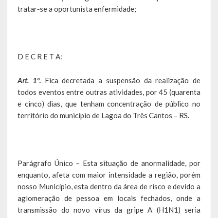
tratar-se a oportunista enfermidade;
Galeria de Vereadores
Galeria de Fotos
Vídeos
D E C R E T A:
Programas
Art. 1º.
Fica decretada a suspensão da realização de
todos eventos entre outras atividades, por 45 (quarenta
Publicações
e cinco) dias, que tenham concentração de público no
território do município de Lagoa do Três Cantos – RS.
Covid 19
Publicações Oficiais
Parágrafo Único – Esta situação de anormalidade, por
SIAFIC
enquanto, afeta com maior intensidade a região, porém
Contas
nosso Município, esta dentro da área de risco e devido a
aglomeração de pessoa em locais fechados, onde a
Contas – TCE
transmissão do novo vírus da gripe A (H1N1) seria