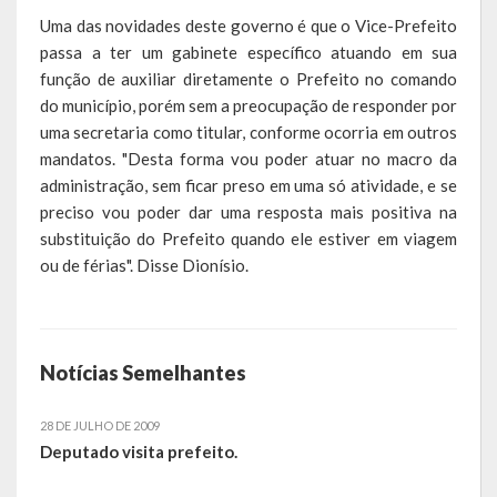
A História da Praça da Lagoa
Uma das novidades deste governo é que o Vice-Prefeito
passa a ter um gabinete específico atuando em sua
A História da Igreja Adventista do Sétimo Dia
função de auxiliar diretamente o Prefeito no comando
do município, porém sem a preocupação de responder por
A História da Comunidade Católica Nossa Senhora da Assunção
uma secretaria como titular, conforme ocorria em outros
de Linha Glória
mandatos. "Desta forma vou poder atuar no macro da
administração, sem ficar preso em uma só atividade, e se
A História da Comunidade Evangélica de Linha Glória
preciso vou poder dar uma resposta mais positiva na
A História da Comunidade Católica São José de Linha Ojeriza
substituição do Prefeito quando ele estiver em viagem
ou de férias". Disse Dionísio.
Pontos Turísticos
Gastronomia
Notícias Semelhantes
Hospedagem
Calendário de Eventos
28 DE JULHO DE 2009
Deputado visita prefeito.
Galeria de Soberanas