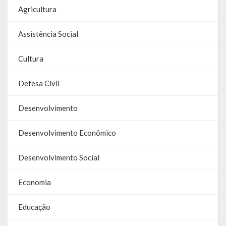
Relatório Anual de Gestão
Agricultura
Editais de Concursos/Processos Seletivos
Assistência Social
Editais de Licitações
Cultura
LicitaCon Cidadão
Defesa Civil
Prestação de Contas
Desenvolvimento
Demonstrativos Contábeis
Desenvolvimento Econômico
Legislativo
Desenvolvimento Social
Legislação
Lei Municipal
Economia
Parcerias – LEI 13.019/2014
Educação
RGF