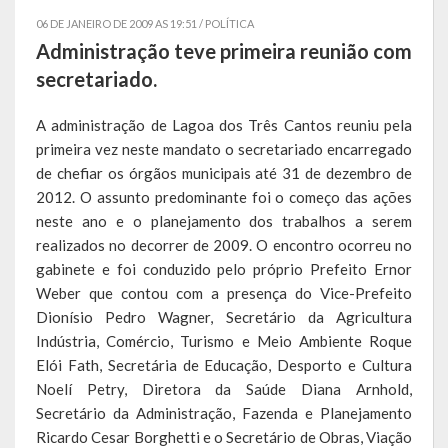
06 DE JANEIRO DE 2009 AS 19:51 /
POLÍTICA
Símbolos
Administração teve primeira reunião com
secretariado.
Governo
A administração de Lagoa dos Três Cantos reuniu pela
Administração
primeira vez neste mandato o secretariado encarregado
de chefiar os órgãos municipais até 31 de dezembro de
Ex-Administradores
2012. O assunto predominante foi o começo das ações
Secretarias
neste ano e o planejamento dos trabalhos a serem
realizados no decorrer de 2009. O encontro ocorreu no
Administração, Fazenda e Planejamento
gabinete e foi conduzido pelo próprio Prefeito Ernor
Weber que contou com a presença do Vice-Prefeito
Desenvolvimento Econômico
Dionísio Pedro Wagner, Secretário da Agricultura
Indústria, Comércio, Turismo e Meio Ambiente Roque
Desenvolvimento Social
Elói Fath, Secretária de Educação, Desporto e Cultura
Noelí Petry, Diretora da Saúde Diana Arnhold,
Educação, Cultura, Turismo, Desporto e Lazer
Secretário da Administração, Fazenda e Planejamento
Obras, Serviços Urbanos e Trânsito
Ricardo Cesar Borghetti e o Secretário de Obras, Viação