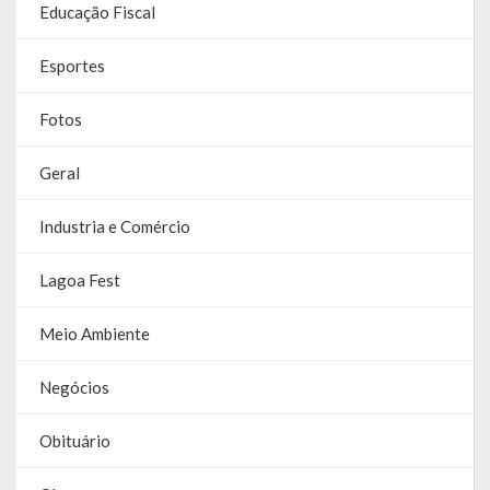
Educação Fiscal
RPPS
Esportes
RREO
Fotos
PPA
Geral
LOA
Industria e Comércio
LDO
Lagoa Fest
Transparência
Meio Ambiente
Apresentação
Portal da Transparência
Negócios
Links Úteis
Obituário
Emendas Parlament. EC 105 FNS