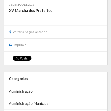
16 DE MAIO DE 2012
Galeria de Vereadores
XV Marcha dos Prefeitos
Galeria de Fotos
Vídeos
Voltar a página anterior
Programas
Imprimir
Publicações
Covid 19
Publicações Oficiais
Categorias
SIAFIC
Administração
Contas
Administração Municipal
Contas – TCE