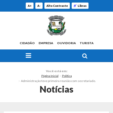
A+
A-
Alto Contraste
Libras
CIDADÃO
EMPRESA
OUVIDORIA
TURISTA
FAÇA SUA BUSCA PELO SITE
O Município
Você está em:
Página Inicial
Política
Histórico
Administração teve primeira reunião com secretariado.
Notícias
Localização
Origem do Nome
Estatísticas