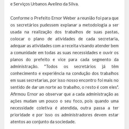
e Serviços Urbanos Avelino da Silva.
Saúde
Conforme o Prefeito Ernor Weber a reunião foi para que
Cultura
os secretários pudessem explanar a metodologia a ser
usada na realização dos trabalhos de suas pastas,
Histórias
colocar o plano de atividades de cada secretaria,
adequar as atividades com a receita visando atender bem
A História da Comunidade Católica Nossa Senhora de Lourdes
a comunidade em todas as suas necessidades e ouvir os
de Vila Seca
planos do prefeito e vice para cada segmento da
A História da Comunidade Evangélica de Linha Kronenthal
administração. "Todos os secretários já têm
conhecimento e experiência na condução dos trabalhos
A história da Comunidade Católica São Paulo de Lagoa dos Três
em suas secretarias, por isso nosso encontro foi mais no
Cantos
sentido de dar um norte ao trabalho, o resto é com eles".
Afirmou Ernor ao observar que a cada administração as
A História da Comunidade Evangélica de Confissão Luterana no
ações mudam um pouco o seu foco, pois quando uma
Brasil de Lagoa dos Três Cantos
necessidade coletiva é atendida, outra passa a ter
prioridade e por isso os administradores devem estar
A história marcante do Grêmio Esportivo Lagoense: uma história
atentos ao conjunto da sociedade.
de paixão e muitas conquistas