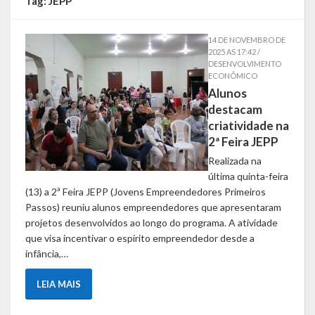
Tag:
JEPP
Símbolos
14 DE NOVEMBRO DE
2025 AS 17:42 /
Governo
DESENVOLVIMENTO
ECONÔMICO
Alunos
Administração
destacam
Ex-Administradores
criatividade na
2ª Feira JEPP
Conselhos Municipais
Realizada na
última quinta-feira
Secretarias
(13) a 2ª Feira JEPP (Jovens Empreendedores Primeiros
Passos) reuniu alunos empreendedores que apresentaram
Administração, Fazenda e Planejamento
projetos desenvolvidos ao longo do programa. A atividade
que visa incentivar o espírito empreendedor desde a
Desenvolvimento Econômico
infância,…
Desenvolvimento Social
LEIA MAIS
Educação, Cultura, Turismo, Desporto e Lazer