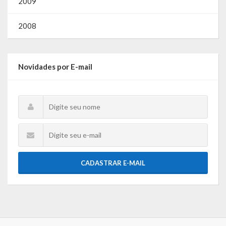
2009
Gestão Saúde – GOVBR
Gestão Educação – Educar Web
2008
Webmail
Novidades por E-mail
CADASTRAR E-MAIL