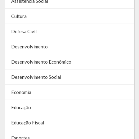
Assistência Social
Galeria de Soberanas
Cultura
Galeria de Vereadores
Defesa Civil
Galeria de Fotos
Desenvolvimento
Vídeos
Programas
Desenvolvimento Econômico
Publicações
Desenvolvimento Social
Covid 19
Economia
Planos
Educação
Publicações Oficiais
Educação Fiscal
SIAFIC
Esportes