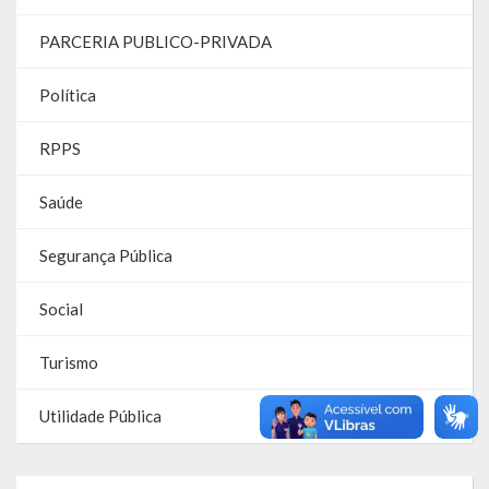
PARCERIA PUBLICO-PRIVADA
Parcerias – LEI 13.019/2014
RGF
Política
RPPS
RPPS
RREO
Saúde
PPA
Segurança Pública
LOA
Social
LDO
Turismo
Transparência
Utilidade Pública
Apresentação
Portal da Transparência