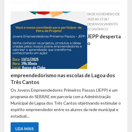
Obras, Serviços Urbanos e Trânsito
04 DE NOVEMBRO DE
2025 AS 15:06 /
Saúde
DESENVOLVIMENTO
ECONÔMICO
Cultura
JEPP desperta
o
Histórias
A História da Comunidade Católica Nossa Senhora de Lourdes
de Vila Seca
empreendedorismo nas escolas de Lagoa dos
A História da Comunidade Evangélica de Linha Kronenthal
Três Cantos
Os Jovens Empreendedores Primeiros Passos (JEPP) é um
A história da Comunidade Católica São Paulo de Lagoa dos Três
programa do SEBRAE em parceria com a Administração
Cantos
Municipal de Lagoa dos Três Cantos objetivando estimular o
espírito empreendedor entre os alunos da rede municipal e
A História da Comunidade Evangélica de Confissão Luterana no
estadual…
Brasil de Lagoa dos Três Cantos
LEIA MAIS
A história marcante do Grêmio Esportivo Lagoense: uma história