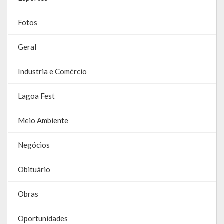
Contas
Fotos
Contas – TCE
Geral
Relatório Anual de Gestão
Industria e Comércio
Editais de Concursos/Processos Seletivos
Editais de Licitações
Lagoa Fest
LicitaCon Cidadão
Meio Ambiente
Prestação de Contas
Negócios
Demonstrativos Contábeis
Obituário
Legislativo
Obras
Legislação
Oportunidades
Lei Municipal