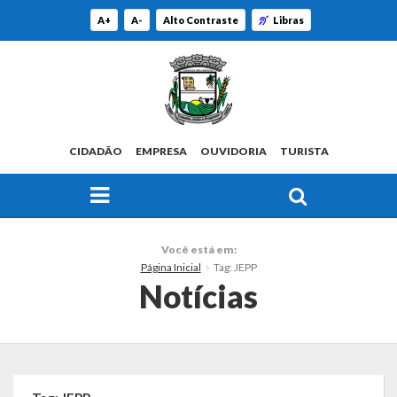
A+
A-
Alto Contraste
Libras
CIDADÃO
EMPRESA
OUVIDORIA
TURISTA
FAÇA SUA BUSCA PELO SITE
O Município
Você está em:
Página Inicial
Tag: JEPP
Histórico
Notícias
Localização
Origem do Nome
Estatísticas