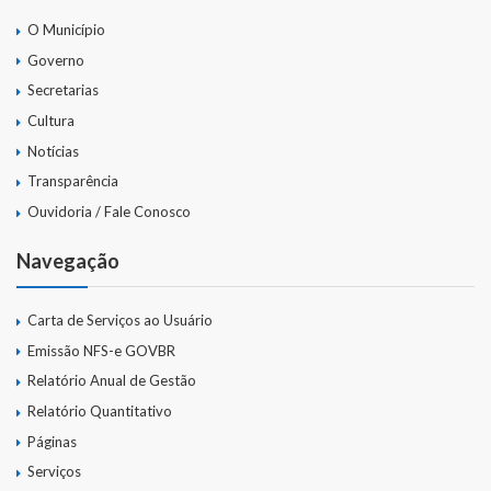
Gestão Saúde – GOVBR
O Município
Gestão Educação – Educar Web
Governo
Secretarias
Webmail
Cultura
Notícias
Transparência
Ouvidoria / Fale Conosco
Navegação
Carta de Serviços ao Usuário
Emissão NFS-e GOVBR
Relatório Anual de Gestão
Relatório Quantitativo
Páginas
Serviços