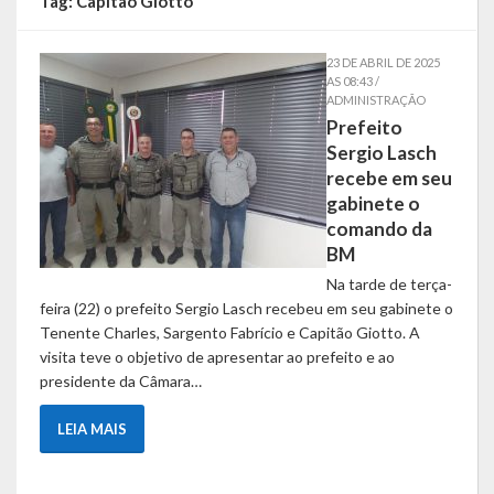
Tag:
Capitão Giotto
Símbolos
23 DE ABRIL DE 2025
AS 08:43 /
Governo
ADMINISTRAÇÃO
Prefeito
Administração
Sergio Lasch
recebe em seu
Ex-Administradores
gabinete o
comando da
Conselhos Municipais
BM
Na tarde de terça-
Secretarias
feira (22) o prefeito Sergio Lasch recebeu em seu gabinete o
Tenente Charles, Sargento Fabrício e Capitão Giotto. A
Administração, Fazenda e Planejamento
visita teve o objetivo de apresentar ao prefeito e ao
presidente da Câmara…
Desenvolvimento Econômico
LEIA MAIS
Desenvolvimento Social
Educação, Cultura, Turismo, Desporto e Lazer