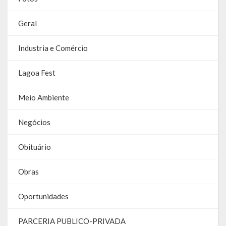
Galeria de Soberanas
Geral
Galeria de Vereadores
Industria e Comércio
Galeria de Fotos
Lagoa Fest
Vídeos
Meio Ambiente
Programas
Negócios
Publicações
Obituário
Covid 19
Planos
Obras
Publicações Oficiais
Oportunidades
SIAFIC
PARCERIA PUBLICO-PRIVADA