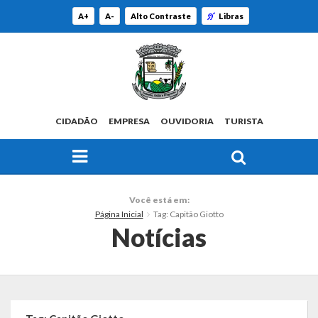
A+
A-
Alto Contraste
Libras
CIDADÃO
EMPRESA
OUVIDORIA
TURISTA
FAÇA SUA BUSCA PELO SITE
O Município
Você está em:
Página Inicial
Tag: Capitão Giotto
Histórico
Notícias
Localização
Origem do Nome
Estatísticas