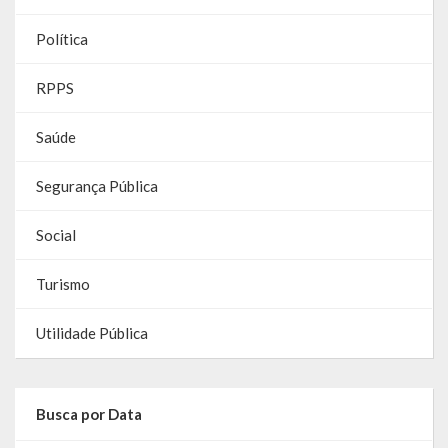
Contas
Política
Contas – TCE
RPPS
Relatório Anual de Gestão
Saúde
Editais de Concursos/Processos Seletivos
Segurança Pública
Editais de Licitações
LicitaCon Cidadão
Social
Prestação de Contas
Turismo
Demonstrativos Contábeis
Utilidade Pública
Legislativo
Legislação
Busca por Data
Lei Municipal