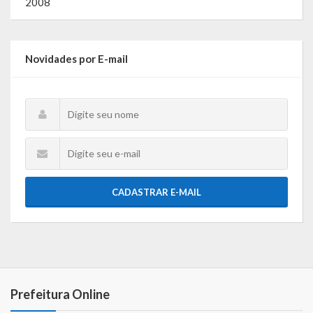
2008
Lei de Acesso à Informação – LAI
Acesso a Informação – SIC
Novidades por E-mail
O que é?
Perguntas e Respostas
Formulário de Pedido de Informações
Formulário de Recurso
Relatório Anual de Solicitações – SIC
CADASTRAR E-MAIL
SIC
Servidor
Gestão Interna – GOVBR (Sistema)
Prefeitura Online