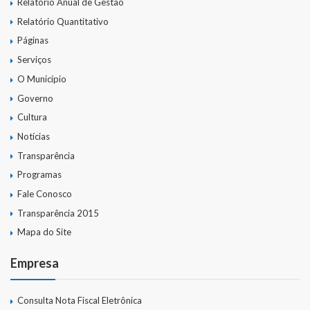
Relatório Anual de Gestão
Relatório Quantitativo
Parcerias – LEI 13.019/2014
Páginas
RGF
Serviços
O Município
RPPS
Governo
Cultura
RREO
Notícias
PPA
Transparência
Programas
LOA
Fale Conosco
LDO
Transparência 2015
Mapa do Site
Transparência
Empresa
Apresentação
Portal da Transparência
Consulta Nota Fiscal Eletrônica