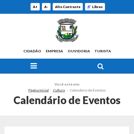
A+
A-
Alto Contraste
Libras
CIDADÃO
EMPRESA
OUVIDORIA
TURISTA
FAÇA SUA BUSCA PELO SITE
O Município
Você está em:
Página Inicial
Cultura
Calendário de Eventos
Histórico
Calendário de Eventos
Localização
Origem do Nome
Estatísticas