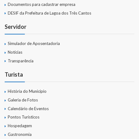
Documentos para cadastrar empresa
Links Úteis
DESIF da Prefeitura de Lagoa dos Três Cantos
Emendas Parlament. EC 105 FNS
Servidor
Emendas Parlamentares Federais
Simulador de Aposentadoria
Convênios com o Estado
Notícias
Transparência
Emendas Parlamentares Estaduais
Turista
Fala Cidadão
ITBI Online
História do Município
Galeria de Fotos
Portal do Cidadão
Calendário de Eventos
Carta de Serviços ao Usuário
Pontos Turísticos
Hospedagem
Transparência 2015
Gastronomia