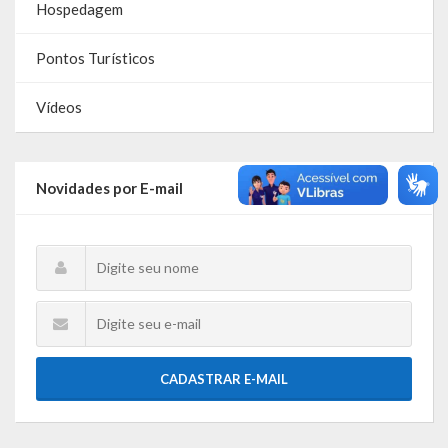
Hospedagem
Galeria de Soberanas
Pontos Turísticos
Galeria de Vereadores
Vídeos
Galeria de Fotos
Vídeos
Novidades por E-mail
Programas
Publicações
Covid 19
Planos
Publicações Oficiais
CADASTRAR E-MAIL
SIAFIC