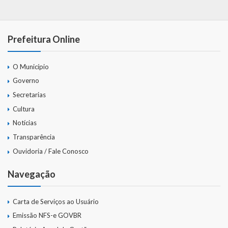
Contas
Contas – TCE
Prefeitura Online
Relatório Anual de Gestão
O Município
Editais de Concursos/Processos Seletivos
Governo
Secretarias
Editais de Licitações
Cultura
LicitaCon Cidadão
Notícias
Transparência
Prestação de Contas
Ouvidoria / Fale Conosco
Demonstrativos Contábeis
Navegação
Legislativo
Carta de Serviços ao Usuário
Legislação
Emissão NFS-e GOVBR
Lei Municipal