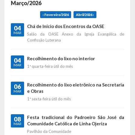
Março/2026
Símbolos
‹ Fevereiro/2026
Abril/2026 ›
Governo
Chá de Início dos Encontros da OASE
04
MAR
Salão da OASE Anexo da Igreja Evangélica de
Administração
Confissão Luterana
Ex-Administradores
Recolhimento do lixo no interior
04
MAR
Conselhos Municipais
1ª quarta-feira útil do mês
Secretarias
Recolhimento do lixo eletrônico na Secretaria
06
e Obras
MAR
Administração, Fazenda e Planejamento
1ª sexta-feira útil do mês
Desenvolvimento Econômico
Festa tradicional do Padroeiro São José da
Desenvolvimento Social
08
Comunidade Católica de Linha Ojeriza
MAR
Educação, Cultura, Turismo, Desporto e Lazer
Pavilhão da Comunidade