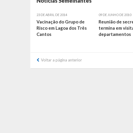
Notícias Semelhantes
23 DE ABRIL DE 2014
09 DE JUNHO DE 2010
Vacinação do Grupo de
Reunião de secr
Risco em Lagoa dos Três
termina em visit
Cantos
departamentos
Voltar a página anterior