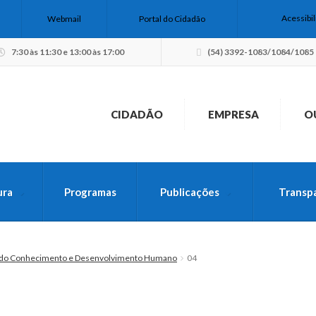
Acessibi
Webmail
Portal do Cidadão
7:30 às 11:30 e 13:00 às 17:00
(54) 3392-1083/1084/1085
CIDADÃO
EMPRESA
O
ura
Programas
Publicações
Transp
USCA PELO SITE
 do Conhecimento e Desenvolvimento Humano
04