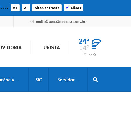
lidade
A+
A-
Alto Contraste
Libras
pmltc@lagoa3cantos.rs.gov.br
24°
14°
UVIDORIA
TURISTA
Chuva
arência
SIC
Servidor