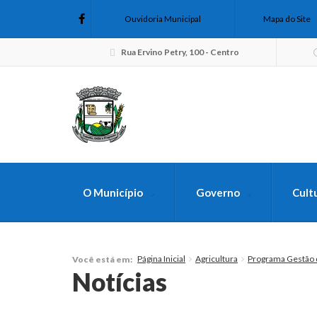
Ouvidoria Municipal
Mapa do Site
Rua Ervino Petry, 100 - Centro
O Município
Governo
Cult
FAÇA SUA B
Página Inicial
Agricultura
Programa Gestão
Você está em:
Notícias