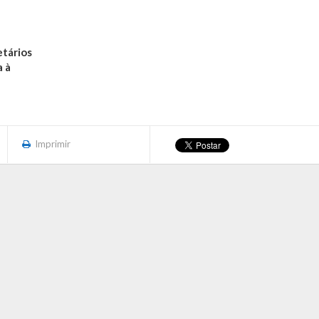
etários
a à
Imprimir