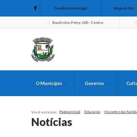
Ouvidoria Municipal
Mapa do Site
Rua Ervino Petry, 100 - Centro
O Município
Governo
Cult
FAÇA SUA B
Página Inicial
Educação
Encontro das famíli
Você está em:
Notícias