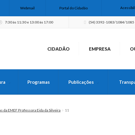
Acessibi
Webmail
Portal do Cidadão
7:30 às 11:30 e 13:00 às 17:00
(54) 3392-1083/1084/1085
CIDADÃO
EMPRESA
O
ura
Programas
Publicações
Transp
USCA PELO SITE
as da EMEF Professora Eida da Silveira
11