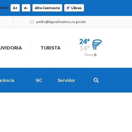
lidade
A+
A-
Alto Contraste
Libras
pmltc@lagoa3cantos.rs.gov.br
24°
14°
UVIDORIA
TURISTA
Chuva
arência
SIC
Servidor