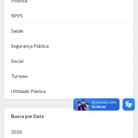
Política
RPPS
RPPS
RREO
Saúde
PPA
Segurança Pública
LOA
Social
LDO
Turismo
Transparência
Utilidade Pública
Apresentação
Portal da Transparência
Busca por Data
Links Úteis
2026
Emendas Parlament. EC 105 FNS