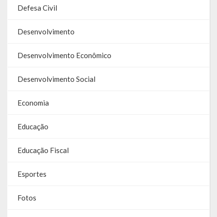
Defesa Civil
Galeria de Vereadores
Desenvolvimento
Galeria de Fotos
Vídeos
Desenvolvimento Econômico
Programas
Desenvolvimento Social
Publicações
Economia
Covid 19
Educação
Publicações Oficiais
Educação Fiscal
SIAFIC
Esportes
Contas
Fotos
Contas – TCE